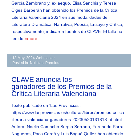
García Zambrano y, ex aequo, Elisa Sanchis y Teresa
Ciges Barberán han obtenido los Premios de la Crítica
Literaria Valenciana 2024 en sus modalidades de
Literatura Dramática, Narrativa, Poesía, Ensayo y Crítica,
respectivamente, indicaron fuentes de CLAVE. El fallo ha
tenido
»more
18 May, 2024
Webmaster
Posted in:
Noticias
,
Premios
CLAVE anuncia los
ganadores de los Premios de la
Crítica Literaria Valenciana
Texto publicado en ‘Las Provincias’:
https://www.lasprovincias.es/culturas/libros/premios-critica-
literaria-valenciana-ganadores-20230520131818-nt.html
Autora: Noelia Camacho Sergio Serrano, Fernando Parra
Nogueras, Paco Cerdá y Luis Bagué Quílez han obtenido