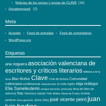
Noticias de los socios y socias de CLAVE
(16)
Uncategorized
(2)
Meta
Acceder
Feed de entradas
Feed de comentarios
WordPress.org
Etiquetas
asociación valenciana de
ana noguera
escritores y críticos literarios
biblioteca de la
Clave
Blas Muñoz
Comunidad
Club de lectura
dona
elga reátegui
valenciana
conferencia
el corte inglés
eduardo boix
Elia Saneleuterio
feria del libro de
enrique herreras
entrevista
fnac
valencia
francisco cejudo
Incierto
Félix Molina
Gloria de Frutos
juan
josé vicente peiró
perfume
Jaime Siles
irene genovés