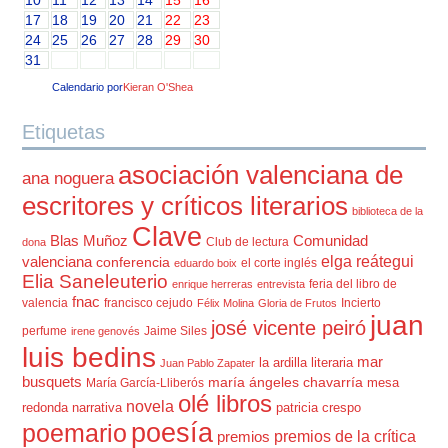
17
18
19
20
21
22
23
24
25
26
27
28
29
30
31
Calendario por
Kieran O'Shea
Etiquetas
asociación valenciana de
ana noguera
escritores y críticos literarios
biblioteca de la
Clave
Blas Muñoz
Comunidad
Club de lectura
dona
elga reátegui
valenciana
conferencia
el corte inglés
eduardo boix
Elia Saneleuterio
feria del libro de
enrique herreras
entrevista
fnac
valencia
francisco cejudo
Incierto
Félix Molina
Gloria de Frutos
juan
josé vicente peiró
perfume
Jaime Siles
irene genovés
luis bedins
mar
la ardilla literaria
Juan Pablo Zapater
busquets
maría ángeles chavarría
mesa
María García-Lliberós
olé libros
novela
redonda
narrativa
patricia crespo
poesía
poemario
premios de la crítica
premios