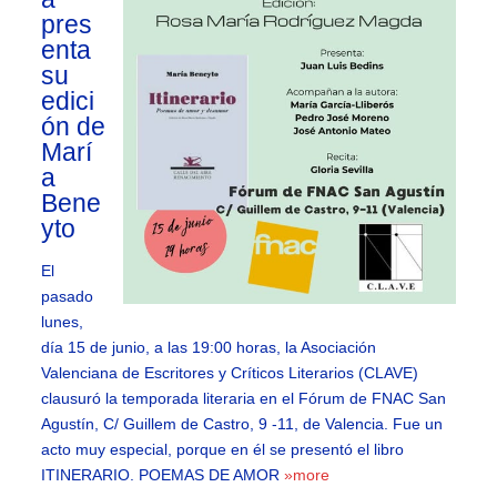
pres
enta
su
edici
ón de
Marí
a
Bene
yto
El
pasado
lunes,
día 15 de junio, a las 19:00 horas, la Asociación
Valenciana de Escritores y Críticos Literarios (CLAVE)
clausuró la temporada literaria en el Fórum de FNAC San
Agustín, C/ Guillem de Castro, 9 -11, de Valencia. Fue un
acto muy especial, porque en él se presentó el libro
ITINERARIO. POEMAS DE AMOR
»more