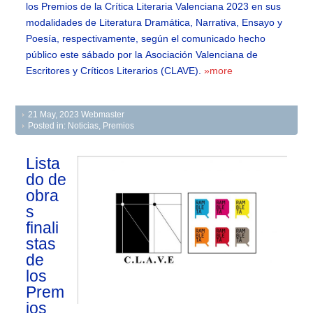
los Premios de la Crítica Literaria Valenciana 2023 en sus
modalidades de Literatura Dramática, Narrativa, Ensayo y
Poesía, respectivamente, según el comunicado hecho
público este sábado por la Asociación Valenciana de
Escritores y Críticos Literarios (CLAVE).
»more
21 May, 2023
Webmaster
Posted in:
Noticias
,
Premios
Lista
do de
obra
s
finali
stas
de
los
Prem
ios