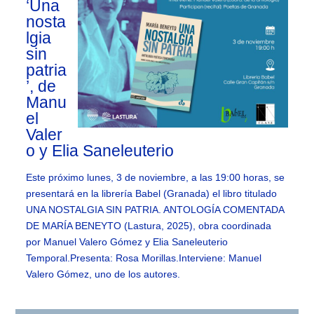
‘Una
nosta
lgia
sin
patria
’, de
Manu
el
Valer
o y Elia Saneleuterio
Este próximo lunes, 3 de noviembre, a las 19:00 horas, se
presentará en la librería Babel (Granada) el libro titulado
UNA NOSTALGIA SIN PATRIA. ANTOLOGÍA COMENTADA
DE MARÍA BENEYTO (Lastura, 2025), obra coordinada
por Manuel Valero Gómez y Elia Saneleuterio
Temporal.Presenta: Rosa Morillas.Interviene: Manuel
Valero Gómez, uno de los autores.