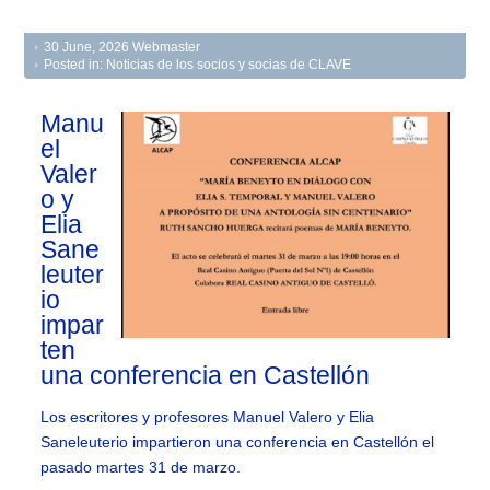
30 June, 2026
Webmaster
Posted in:
Noticias de los socios y socias de CLAVE
Manu
el
Valer
o y
Elia
Sane
leuter
io
impar
ten
una conferencia en Castellón
Los escritores y profesores Manuel Valero y Elia
Saneleuterio impartieron una conferencia en Castellón el
pasado martes 31 de marzo.