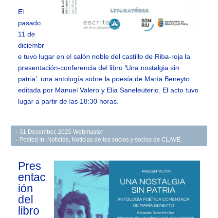
El
pasado
11 de
diciembr
e tuvo lugar en el salón noble del castillo de Riba-roja la
presentación-conferencia del libro ‘Una nostalgia sin
patria’: una antología sobre la poesía de María Beneyto
editada por Manuel Valero y Elia Saneleuterio. El acto tuvo
lugar a partir de las 18:30 horas.
31 December, 2025
Webmaster
Posted in:
Noticias
,
Noticias de los socios y socias de CLAVE
Pres
entac
ión
del
libro