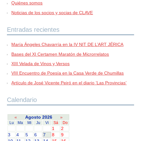
Quiénes somos
Noticias de los socios y socias de CLAVE
Entradas recientes
María Ángeles Chavarría en la IV NIT DE L’ART JÉRICA
Bases del XI Certamen Maratón de Microrrelatos
XIII Velada de Vinos y Versos
VIII Encuentro de Poesía en la Casa Verde de Chumillas
Artículo de José Vicente Peiró en el diario ‘Las Provincias’
Calendario
«
Agosto 2026
»
Lu
Ma
Mi
Ju
Vi
Sá
Do
1
2
3
4
5
6
7
8
9
10
11
12
13
14
15
16