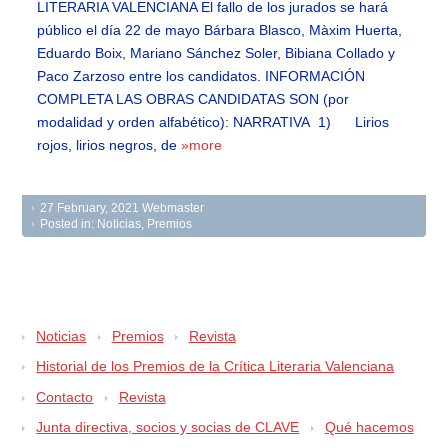
LITERARIA VALENCIANA El fallo de los jurados se hará
público el día 22 de mayo Bárbara Blasco, Màxim Huerta,
Eduardo Boix, Mariano Sánchez Soler, Bibiana Collado y
Paco Zarzoso entre los candidatos. INFORMACIÓN
COMPLETA LAS OBRAS CANDIDATAS SON (por
modalidad y orden alfabético): NARRATIVA 1) Lirios
rojos, lirios negros, de
»more
27 February, 2021
Webmaster
Posted in:
Noticias
,
Premios
Noticias
Premios
Revista
Historial de los Premios de la Crítica Literaria Valenciana
Contacto
Revista
Junta directiva, socios y socias de CLAVE
Qué hacemos