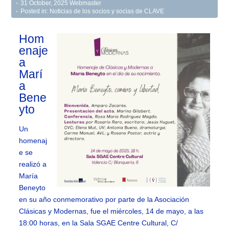
31 October, 2025
Webmaster
Posted in:
Noticias de los socios y socias de CLAVE
Hom
enaje
a
Marí
a
Bene
yto
Un
homenaj
e se
realizó a
María
Beneyto
en su año conmemorativo por parte de la Asociación
Clásicas y Modernas, fue el miércoles, 14 de mayo, a las
18:00 horas, en la Sala SGAE Centre Cultural, C/