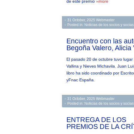
de este premio
»more
31 October, 2025
Webmaster
Posted in:
Noticias de los socios y soci
Encuentro con las au
Begoña Valero, Alicia 
El pasado 20 de octubre tuvo lugar 
Vallina y Nieves Michavila. Juan Lu
libro ha sido coordinado por Escrit
yFnac España.
31 October, 2025
Webmaster
Posted in:
Noticias de los socios y soci
ENTREGA DE LOS
PREMIOS DE LA CRÍ