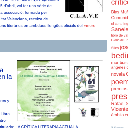
críti
d’abril, vol fer una sèrie de
Blas Mu
tra associació, formada per
Comunid
itat Valenciana, recolza de
el corte in
ns literàries en ambdues llengües oficials del
»more
Sanele
libro de va
Gloria de F
jos
Siles
bedi
mar bus
ángeles 
la
novela
en la
poem
premios 
pres
res y
Rafael 
Vicent
 Libro
ámbito cu
ntro
titulada: LA CRÍTICA LITERARIA ACTUAL A