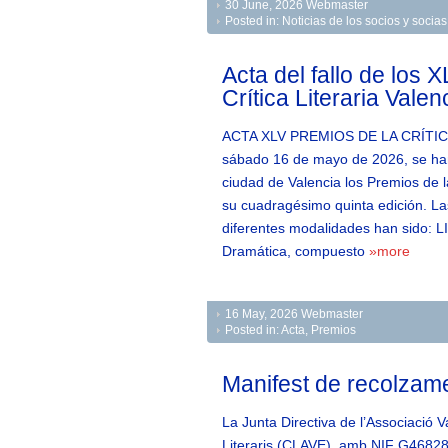
30 June, 2026
Webmaster
Posted in:
Noticias de los socios y soci
Acta del fallo de los 
Crítica Literaria Vale
ACTA XLV PREMIOS DE LA CRÍTIC
sábado 16 de mayo de 2026, se han
ciudad de Valencia los Premios de la
su cuadragésimo quinta edición. L
diferentes modalidades han sido:
Dramática, compuesto
»more
16 May, 2026
Webmaster
Posted in:
Acta
,
Premios
Manifest de recolzame
La Junta Directiva de l’Associació Va
Literaris (CLAVE), amb NIF G4682