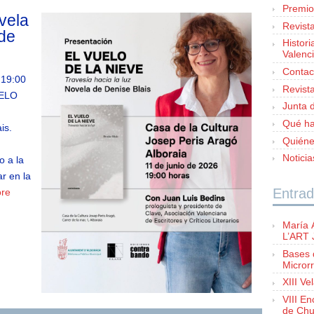
Premio
vela
Revist
 de
Histori
Valenc
Contac
 19:00
Revist
UELO
Junta d
Qué h
is.
Quién
Notici
o a la
r en la
Entrad
re
María 
L’ART
Bases 
Microrr
XIII Ve
VIII E
de Chu