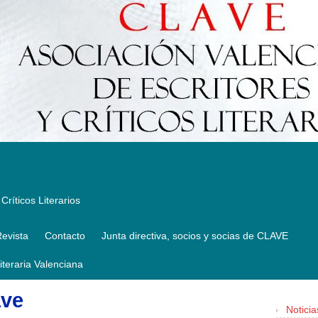
Críticos Literarios
evista
Contacto
Junta directiva, socios y socias de CLAVE
Literaria Valenciana
ave
Noticia