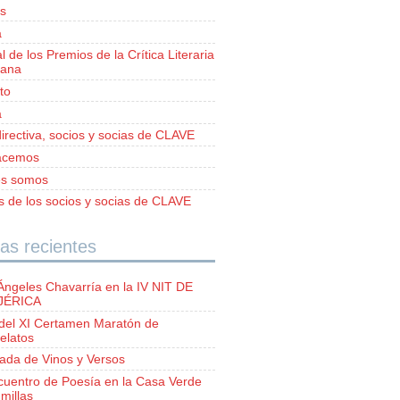
s
a
al de los Premios de la Crítica Literaria
iana
to
a
irectiva, socios y socias de CLAVE
acemos
es somos
as de los socios y socias de CLAVE
as recientes
Ángeles Chavarría en la IV NIT DE
 JÉRICA
del XI Certamen Maratón de
elatos
lada de Vinos y Versos
ncuentro de Poesía en la Casa Verde
millas