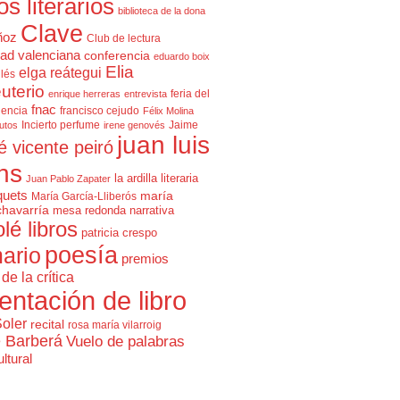
cos literarios
biblioteca de la dona
Clave
ñoz
Club de lectura
ad valenciana
conferencia
eduardo boix
Elia
elga reátegui
glés
uterio
feria del
enrique herreras
entrevista
fnac
lencia
francisco cejudo
Félix Molina
Incierto perfume
Jaime
rutos
irene genovés
juan luis
é vicente peiró
ns
la ardilla literaria
Juan Pablo Zapater
quets
maría
María García-Lliberós
chavarría
mesa redonda
narrativa
olé libros
patricia crespo
poesía
ario
premios
de la crítica
entación de libro
Soler
recital
rosa maría vilarroig
e Barberá
Vuelo de palabras
ltural