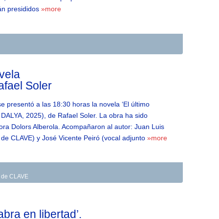
tán presididos
»more
vela
Rafael Soler
e presentó a las 18:30 horas la novela ‘El último
rial DALYA, 2025), de Rafael Soler. La obra ha sido
itora Dolors Alberola. Acompañaron al autor: Juan Luis
e de CLAVE) y José Vicente Peiró (vocal adjunto
»more
as de CLAVE
bra en libertad’.