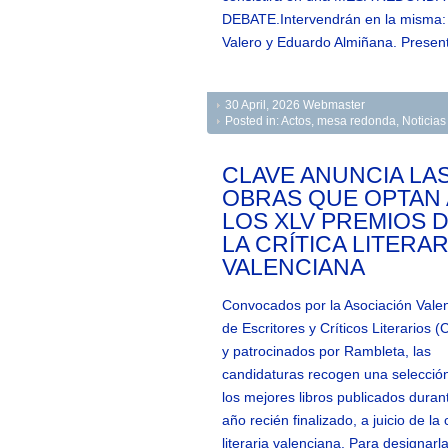
DEBATE.Intervendrán en la misma: 
Valero y Eduardo Almiñana. Presen
30 April, 2026
Webmaster
Posted in:
Actos
,
mesa redonda
,
Noticias
CLAVE ANUNCIA LA
OBRAS QUE OPTAN 
LOS XLV PREMIOS 
LA CRÍTICA LITERAR
VALENCIANA
Convocados por la Asociación Vale
de Escritores y Críticos Literarios 
y patrocinados por Rambleta, las
candidaturas recogen una selecció
los mejores libros publicados durant
año recién finalizado, a juicio de la c
literaria valenciana. Para designa