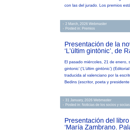
con las del jurado. Los premios es
2 March, 2026
Webmaster
Posted in:
Premios
Presentación de la no
‘L’últim gintònic’, de 
El pasado miércoles, 21 de enero, s
gintonic’ (‘L’últim gintònic’) (Edito
traducida al valenciano por la escr
Bedins (escritor, poeta y president
31 January, 2026
Webmaster
Posted in:
Noticias de los socios y soci
Presentación del libro
‘María Zambrano. Pala