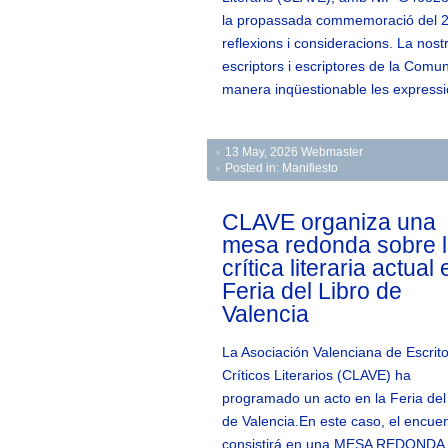
la propassada commemoració del 25 
reflexions i consideracions. La nos
escriptors i escriptores de la Comun
manera inqüestionable les expressio
13 May, 2026
Webmaster
Posted in:
Manifiesto
CLAVE organiza una
mesa redonda sobre 
crítica literaria actual 
Feria del Libro de
Valencia
La Asociación Valenciana de Escrito
Críticos Literarios (CLAVE) ha
programado un acto en la Feria del
de Valencia.En este caso, el encue
consistirá en una MESA REDONDA 