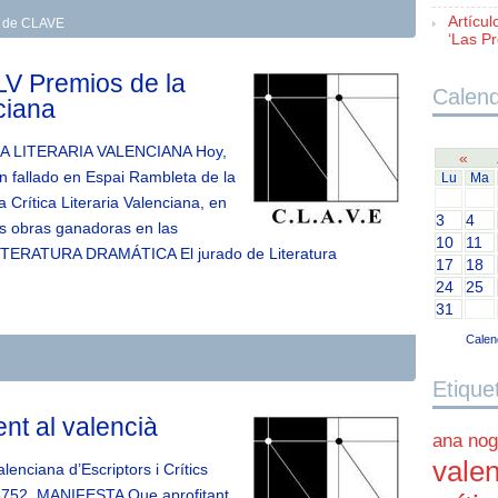
Artícul
as de CLAVE
‘Las Pr
XLV Premios de la
Calend
nciana
A LITERARIA VALENCIANA Hoy,
«
 fallado en Espai Rambleta de la
Lu
Ma
 Crítica Literaria Valenciana, en
3
4
as obras ganadoras en las
10
11
 LITERATURA DRAMÁTICA El jurado de Literatura
17
18
24
25
31
Calen
Etique
nt al valencià
ana nog
valen
lenciana d’Escriptors i Crítics
8752, MANIFESTA Que aprofitant