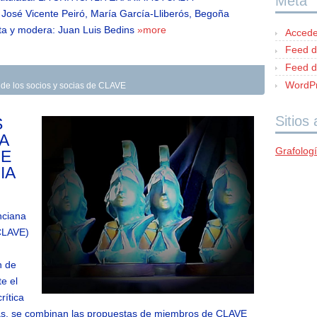
Meta
José Vicente Peiró, María García-Lliberós, Begoña
ta y modera: Juan Luis Bedins
»more
Accede
Feed d
Feed d
WordPr
 de los socios y socias de CLAVE
Sitios
S
A
Grafolog
DE
IA
nciana
(CLAVE)
n de
e el
rítica
rlas, se combinan las propuestas de miembros de CLAVE