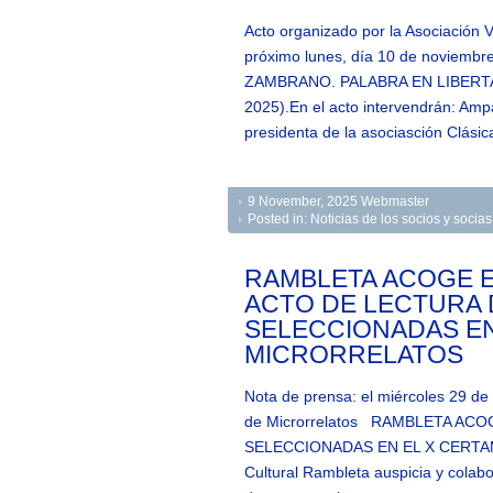
Acto organizado por la Asociación Va
próximo lunes, día 10 de noviembre,
ZAMBRANO. PALABRA EN LIBERTAD
2025).En el acto intervendrán: Amp
presidenta de la asociasción Clási
9 November, 2025
Webmaster
Posted in:
Noticias de los socios y soci
RAMBLETA ACOGE 
ACTO DE LECTURA 
SELECCIONADAS EN
MICRORRELATOS
Nota de prensa: el miércoles 29 d
de Microrrelatos RAMBLETA AC
SELECCIONADAS EN EL X CERT
Cultural Rambleta auspicia y colab