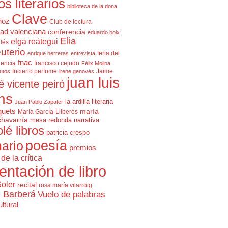
cos literarios
biblioteca de la dona
Clave
ñoz
Club de lectura
ad valenciana
conferencia
eduardo boix
Elia
elga reátegui
glés
uterio
feria del
enrique herreras
entrevista
fnac
lencia
francisco cejudo
Félix Molina
Incierto perfume
Jaime
rutos
irene genovés
juan luis
é vicente peiró
ns
la ardilla literaria
Juan Pablo Zapater
quets
maría
María García-Lliberós
chavarría
mesa redonda
narrativa
olé libros
patricia crespo
poesía
ario
premios
de la crítica
entación de libro
Soler
recital
rosa maría vilarroig
e Barberá
Vuelo de palabras
ltural