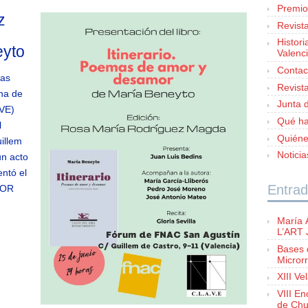
Premio
z
Revist
Histori
eyto
Valenc
Contac
las
Revist
ana de
Junta d
AVE)
Qué h
l
Quién
illem
Notici
un acto
entó el
Entrad
MOR
María 
L’ART
Bases 
Microrr
XIII Ve
VIII E
de Chu