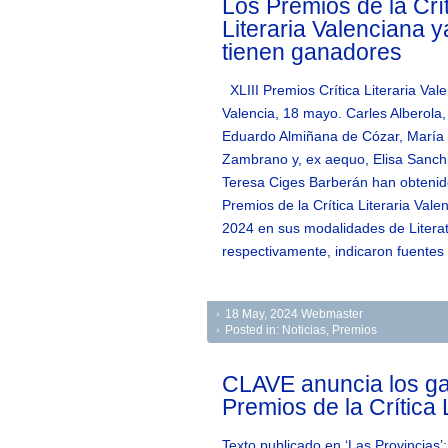
Los Premios de la Crí
Literaria Valenciana y
tienen ganadores
XLIII Premios Crítica Literaria Val
Valencia, 18 mayo. Carles Alberola,
Eduardo Almiñana de Cózar, María
Zambrano y, ex aequo, Elisa Sanch
Teresa Ciges Barberán han obtenid
Premios de la Crítica Literaria Vale
2024 en sus modalidades de Literat
respectivamente, indicaron fuentes
18 May, 2024
Webmaster
Posted in:
Noticias
,
Premios
CLAVE anuncia los ga
Premios de la Crítica 
Texto publicado en ‘Las Provincias’