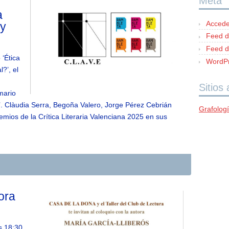
Meta
a
Accede
 y
Feed d
Feed d
‘Ética
WordPr
l?’, el
n
Sitios
mario
’. Clàudia Serra, Begoña Valero, Jorge Pérez Cebrián
Grafolog
emios de la Crítica Literaria Valenciana 2025 en sus
ora
s 18:30