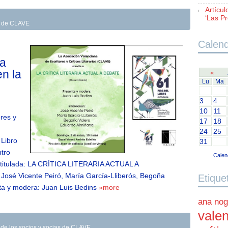
Artícul
‘Las Pr
as de CLAVE
Calend
la
en la
«
Lu
Ma
3
4
10
11
res y
17
18
24
25
 Libro
31
ntro
Calen
titulada: LA CRÍTICA LITERARIA ACTUAL A
José Vicente Peiró, María García-Lliberós, Begoña
Etique
ta y modera: Juan Luis Bedins
»more
ana nog
valen
 de los socios y socias de CLAVE