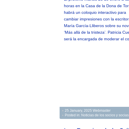
horas en la Casa de la Dona de Tor
habrá un coloquio interactivo para
cambiar impresiones con la escrito
María García-Lliberos sobre su nov
‘Más allá de la tristeza’. Patricia C
será la encargada de moderar el co
25 January, 2025
Webmaster
Posted in:
Noticias de los socios y soci