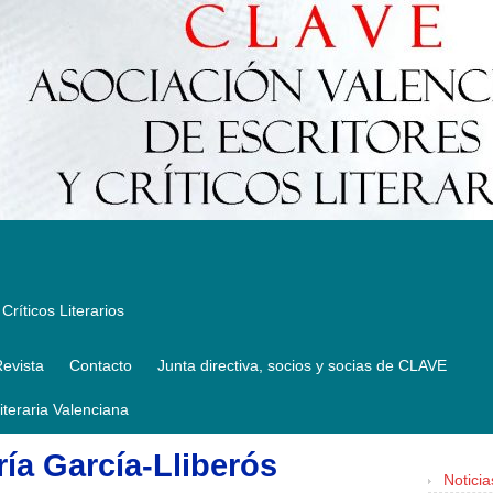
Críticos Literarios
evista
Contacto
Junta directiva, socios y socias de CLAVE
Literaria Valenciana
ía García-Lliberós
Noticia