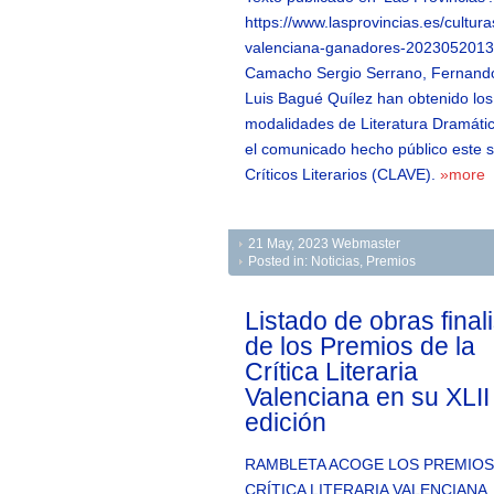
https://www.lasprovincias.es/culturas
valenciana-ganadores-20230520131
Camacho Sergio Serrano, Fernando
Luis Bagué Quílez han obtenido los 
modalidades de Literatura Dramátic
el comunicado hecho público este s
Críticos Literarios (CLAVE).
»more
21 May, 2023
Webmaster
Posted in:
Noticias
,
Premios
Listado de obras final
de los Premios de la
Crítica Literaria
Valenciana en su XLII
edición
RAMBLETA ACOGE LOS PREMIOS
CRÍTICA LITERARIA VALENCIANA