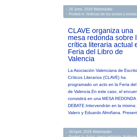
30 June, 2026
Webmaster
Posted in:
Noticias de los socios y soci
CLAVE organiza una
mesa redonda sobre 
crítica literaria actual 
Feria del Libro de
Valencia
La Asociación Valenciana de Escrito
Críticos Literarios (CLAVE) ha
programado un acto en la Feria del
de Valencia.En este caso, el encue
consistirá en una MESA REDONDA 
DEBATE.Intervendrán en la misma: 
Valero y Eduardo Almiñana. Presen
30 April, 2026
Webmaster
Posted in:
Actos
,
mesa redonda
,
Noticias