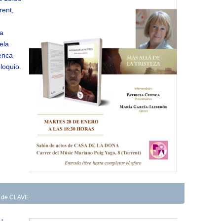
rent,
ra
ela
uenca
loquio.
as de CLAVE