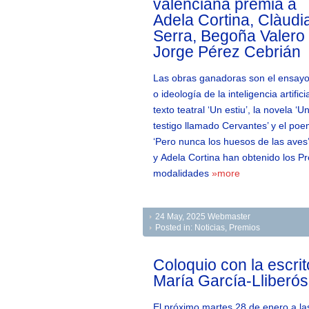
valenciana premia a
Adela Cortina, Clàudi
Serra, Begoña Valero
Jorge Pérez Cebrián
Las obras ganadoras son el ensayo 
o ideología de la inteligencia artificia
texto teatral ‘Un estiu’, la novela ‘U
testigo llamado Cervantes’ y el poe
‘Pero nunca los huesos de las aves
y Adela Cortina han obtenido los Pr
modalidades
»more
24 May, 2025
Webmaster
Posted in:
Noticias
,
Premios
Coloquio con la escrit
María García-Lliberós
El próximo martes 28 de enero a la