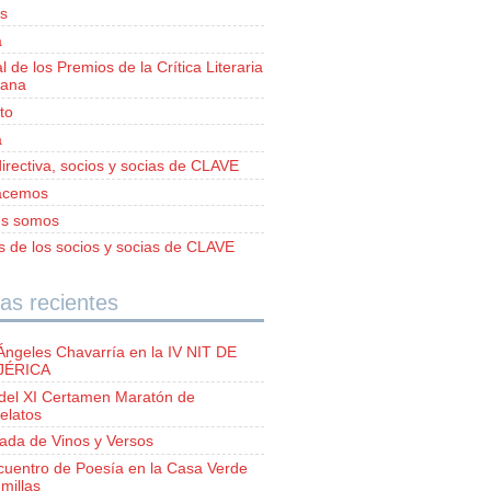
s
a
al de los Premios de la Crítica Literaria
iana
to
a
irectiva, socios y socias de CLAVE
acemos
es somos
as de los socios y socias de CLAVE
as recientes
Ángeles Chavarría en la IV NIT DE
 JÉRICA
del XI Certamen Maratón de
elatos
lada de Vinos y Versos
ncuentro de Poesía en la Casa Verde
millas