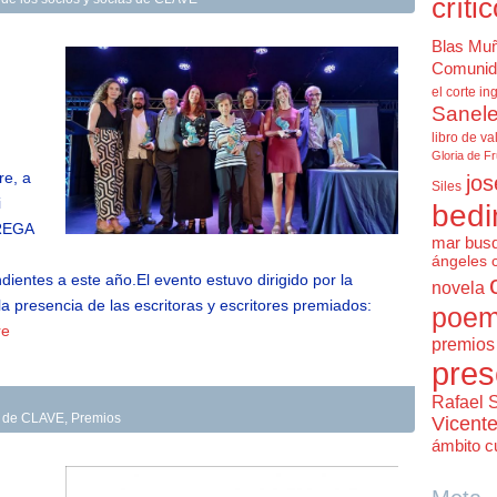
críti
Blas Mu
Comunid
el corte in
Sanele
libro de va
Gloria de F
re, a
jos
Siles
i
bedi
REGA
mar bus
ángeles 
ntes a este año.El evento estuvo dirigido por la
novela
la presencia de las escritoras y escritores premiados:
poem
re
premios 
pres
Rafael 
as de CLAVE
,
Premios
Vicent
ámbito cu