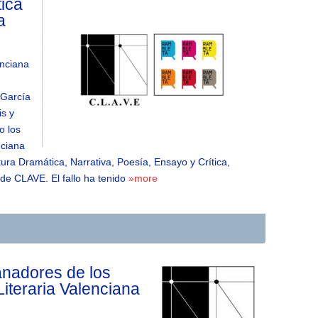
tica
a
enciana
 García
is y
o los
nciana
ura Dramática, Narrativa, Poesía, Ensayo y Crítica,
 de CLAVE. El fallo ha tenido
»more
nadores de los
Literaria Valenciana
: