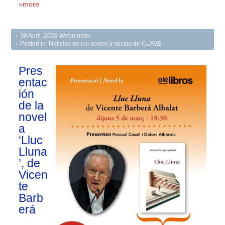
»more
30 April, 2026
Webmaster
Posted in:
Noticias de los socios y socias de CLAVE
Pres
entac
ión
de la
novel
a
‘Lluc
Lluna
’, de
Vicen
te
Barb
erá