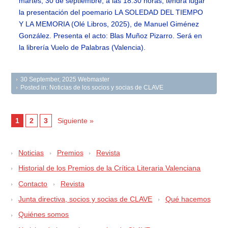
martes, 30 de septiembre, a las 18:30 horas; tendrá lugar
la presentación del poemario LA SOLEDAD DEL TIEMPO
Y LA MEMORIA (Olé Libros, 2025), de Manuel Giménez
González. Presenta el acto: Blas Muñoz Pizarro. Será en
la librería Vuelo de Palabras (Valencia).
30 September, 2025
Webmaster
Posted in:
Noticias de los socios y socias de CLAVE
1
2
3
Siguiente »
Noticias
Premios
Revista
Historial de los Premios de la Crítica Literaria Valenciana
Contacto
Revista
Junta directiva, socios y socias de CLAVE
Qué hacemos
Quiénes somos