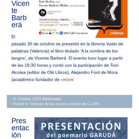
Vicen
te
Barb
erá
El
pàsado 30 de octubre se presentó en la librería Vuelo de
palabras (Valencia) el libro titulado ‘A la sombra de los
tangos’, de Vicente Barberá. El evento tuvo lugar a partir
de las 18:30 horas y contó con la participación de Toni
Alcolea (editor de Olé Libros), Alejandro Font de Mora
(académico fundador de
»more
31 October, 2025
Webmaster
Posted in:
Noticias de los socios y socias de CLAVE
Pres
entac
ión