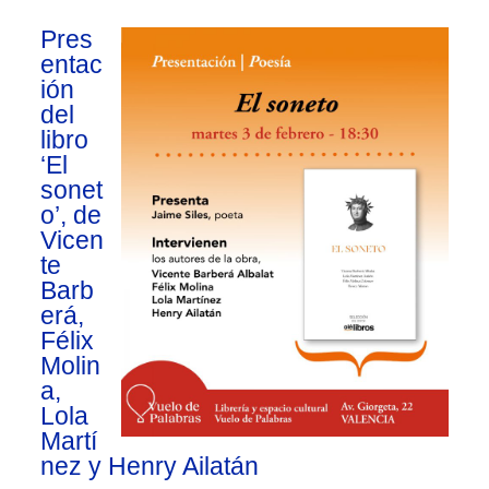
Pres
entac
ión
del
libro
‘El
sonet
o’, de
Vicen
te
Barb
erá,
Félix
Molin
a,
Lola
Martí
nez y Henry Ailatán