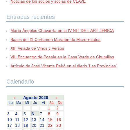
Noticias de los socios y socias de CLAVE
Entradas recientes
María Ángeles Chavarría en la IV NIT DE L’ART JÉRICA
Bases del XI Certamen Maratón de Microrrelatos
XIII Velada de Vinos y Versos
VIII Encuentro de Poesía en la Casa Verde de Chumillas
Artículo de José Vicente Peiró en el diario ‘Las Provincias’
Calendario
«
Agosto 2026
»
Lu
Ma
Mi
Ju
Vi
Sá
Do
1
2
3
4
5
6
7
8
9
10
11
12
13
14
15
16
17
18
19
20
21
22
23