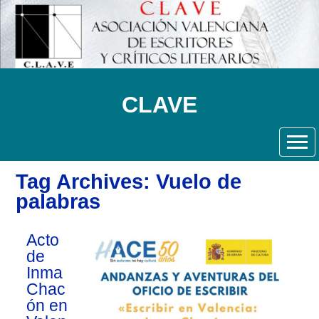
CLAVE
Tag Archives: Vuelo de
palabras
Acto
de
Inma
Chac
ón en