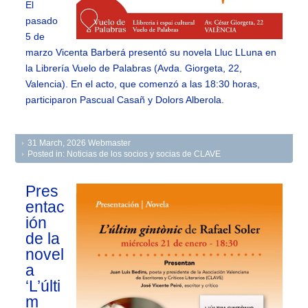
El
pasado
5 de
marzo Vicenta Barberá presentó su novela Lluc LLuna en
la Librería Vuelo de Palabras (Avda. Giorgeta, 22,
Valencia). En el acto, que comenzó a las 18:30 horas,
participaron Pascual Casañ y Dolors Alberola.
31 March, 2026
Webmaster
Posted in:
Noticias de los socios y socias de CLAVE
Pres
entac
ión
de la
novel
a
‘L’últi
m