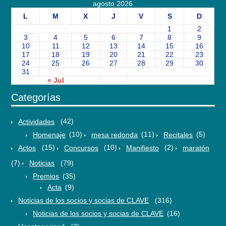
agosto 2026
L
M
X
J
V
S
D
1
2
3
4
5
6
7
8
9
10
11
12
13
14
15
16
17
18
19
20
21
22
23
24
25
26
27
28
29
30
31
« Jul
Categorías
Actividades
(42)
Homenaje
(10)
mesa redonda
(11)
Recitales
(5)
Actos
(15)
Concursos
(10)
Manifiesto
(2)
maratón
(7)
Noticias
(79)
Premios
(35)
Acta
(9)
Noticias de los socios y socias de CLAVE
(316)
Noticias de los socios y socias de CLAVE
(16)