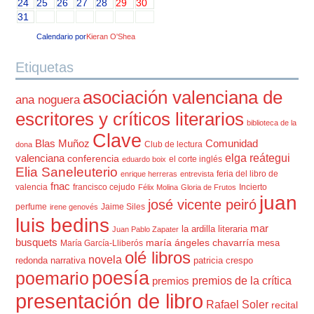
24
25
26
27
28
29
30
31
Calendario por
Kieran O'Shea
Etiquetas
asociación valenciana de
ana noguera
escritores y críticos literarios
biblioteca de la
Clave
Blas Muñoz
Comunidad
Club de lectura
dona
elga reátegui
valenciana
conferencia
el corte inglés
eduardo boix
Elia Saneleuterio
feria del libro de
enrique herreras
entrevista
fnac
valencia
francisco cejudo
Incierto
Félix Molina
Gloria de Frutos
juan
josé vicente peiró
perfume
Jaime Siles
irene genovés
luis bedins
mar
la ardilla literaria
Juan Pablo Zapater
busquets
maría ángeles chavarría
mesa
María García-Lliberós
olé libros
novela
redonda
narrativa
patricia crespo
poesía
poemario
premios de la crítica
premios
presentación de libro
Rafael Soler
recital