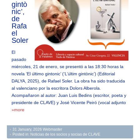
gintò
nic’,
de
Rafa
el
Soler
El
pasado
miércoles, 21 de enero, se presentó a las 18:30 horas la
novela ‘El último gintonic’ (‘L’últim gintònic’) (Editorial
DALYA, 2025), de Rafael Soler. La obra ha sido traducida
al valenciano por la escritora Dolors Alberola.
Acompañaron al autor: Juan Luis Bedins (escritor, poeta y
presidente de CLAVE) y José Vicente Peiró (vocal adjunto
»more
31 January, 2026
Webmaster
Posted in:
Noticias de los socios y socias de CLAVE