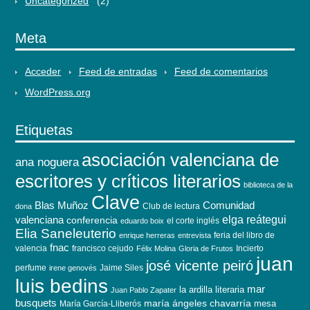
Uncategorized
(2)
Meta
Acceder
Feed de entradas
Feed de comentarios
WordPress.org
Etiquetas
asociación valenciana de
ana noguera
escritores y críticos literarios
biblioteca de la
Clave
Blas Muñoz
Comunidad
Club de lectura
dona
elga reátegui
valenciana
conferencia
el corte inglés
eduardo boix
Elia Saneleuterio
feria del libro de
enrique herreras
entrevista
fnac
valencia
francisco cejudo
Incierto
Félix Molina
Gloria de Frutos
juan
josé vicente peiró
perfume
Jaime Siles
irene genovés
luis bedins
mar
la ardilla literaria
Juan Pablo Zapater
busquets
maría ángeles chavarría
mesa
María García-Lliberós