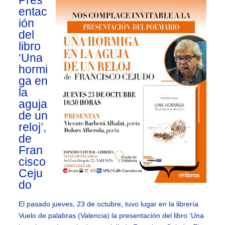
Pres
entac
ión
del
libro
‘Una
hormi
ga en
la
aguja
de un
reloj’,
de
Fran
cisco
Ceju
do
El pasado jueves, 23 de octubre, tuvo lugar en la librería
Vuelo de palabras (Valencia) la presentación del libro ‘Una