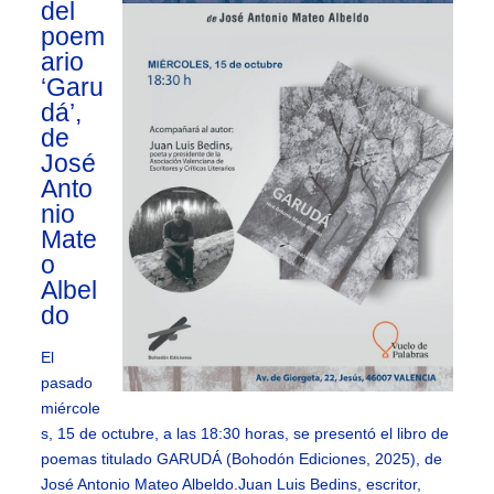
del
poem
ario
‘Garu
dá’,
de
José
Anto
nio
Mate
o
Albel
do
El
pasado
miércole
s, 15 de octubre, a las 18:30 horas, se presentó el libro de
poemas titulado GARUDÁ (Bohodón Ediciones, 2025), de
José Antonio Mateo Albeldo.Juan Luis Bedins, escritor,