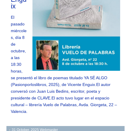
ix
El
pasado
miércole
s, día 8
de
octubre,
a las
18:30
horas,
se presentó el libro de poemas titulado YA SÉ ALGO
(Pasionporloslibros, 2025), de Vicente Enguix.El autor
conversó con Juan Luis Bedins, escritor, poeta y
presidente de CLAVE.El acto tuvo lugar en el espacio
cultural – librería Vuelo de Palabras, Avda. Giorgeta, 22 –
Valencia.
31 October, 2025
Webmaster