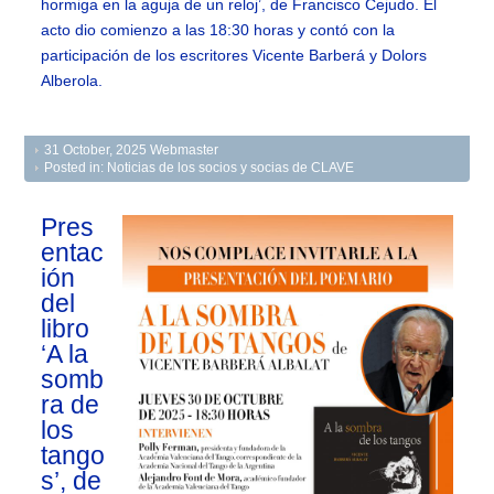
hormiga en la aguja de un reloj’, de Francisco Cejudo. El
acto dio comienzo a las 18:30 horas y contó con la
participación de los escritores Vicente Barberá y Dolors
Alberola.
31 October, 2025
Webmaster
Posted in:
Noticias de los socios y socias de CLAVE
Pres
entac
ión
del
libro
‘A la
somb
ra de
los
tango
s’, de