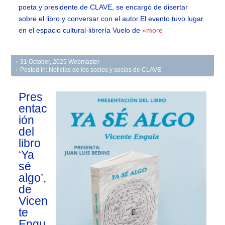
poeta y presidente de CLAVE, se encargó de disertar
sobre el libro y conversar con el autor.El evento tuvo lugar
en el espacio cultural-librería Vuelo de
»more
31 October, 2025
Webmaster
Posted in:
Noticias de los socios y socias de CLAVE
Pres
entac
ión
del
libro
‘Ya
sé
algo’,
de
Vicen
te
Engu