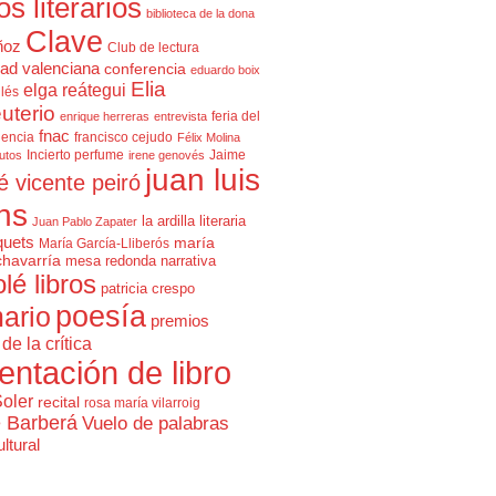
cos literarios
biblioteca de la dona
Clave
ñoz
Club de lectura
ad valenciana
conferencia
eduardo boix
Elia
elga reátegui
glés
uterio
feria del
enrique herreras
entrevista
fnac
lencia
francisco cejudo
Félix Molina
Incierto perfume
Jaime
rutos
irene genovés
juan luis
é vicente peiró
ns
la ardilla literaria
Juan Pablo Zapater
quets
maría
María García-Lliberós
chavarría
mesa redonda
narrativa
olé libros
patricia crespo
poesía
ario
premios
de la crítica
entación de libro
Soler
recital
rosa maría vilarroig
e Barberá
Vuelo de palabras
ltural