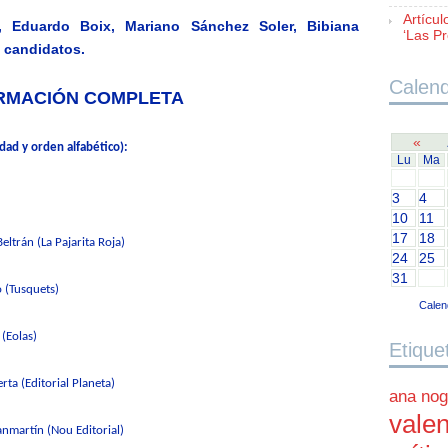
Artícul
, Eduardo Boix, Mariano Sánchez Soler, Bibiana
‘Las Pr
s candidatos.
Calend
RMACIÓN COMPLETA
«
ad y orden alfabético):
Lu
Ma
3
4
10
11
17
18
eltrán (La Pajarita Roja)
24
25
31
 (Tusquets)
Calen
(Eolas)
Etique
ta (Editorial Planeta)
ana nog
valen
nmartín (Nou Editorial)