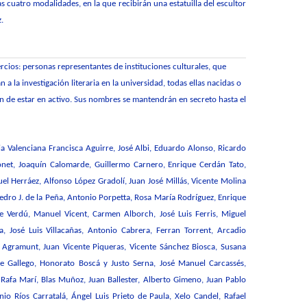
s cuatro modalidades, en la que recibirán una estatuilla del escultor
.
ercios: personas representantes de instituciones culturales, que
n a la investigación literaria en la universidad, todas ellas nacidas o
an
de estar en activo.
Sus nombres se mantendrán en secreto hasta el
ia Valenciana Francisca Aguirre, José Albi, Eduardo Alonso, Ricardo
onet, Joaquín Calomarde, Guillermo Carnero, Enrique Cerdán Tato,
uel Herráez, Alfonso López Gradolí, Juan José Millás, Vicente Molina
edro J. de la Peña, Antonio Porpetta, Rosa María Rodríguez, Enrique
te Verdú,
Manuel Vicent, Carmen Alborch, José Luis Ferris, Miguel
 José Luis Villacañas, Antonio Cabrera, Ferran Torrent, Arcadio
 Agramunt, Juan Vicente Piqueras, Vicente Sánchez Biosca, Susana
te Gallego, Honorato Boscá y Justo Serna, José Manuel Carcassés,
afa Marí, Blas Muñoz, Juan Ballester, Alberto Gimeno, Juan Pablo
io Ríos Carratalá, Ángel Luis Prieto de Paula, Xelo Candel, Rafael