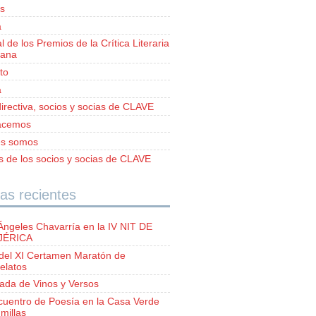
s
a
al de los Premios de la Crítica Literaria
iana
to
a
irectiva, socios y socias de CLAVE
acemos
es somos
as de los socios y socias de CLAVE
as recientes
Ángeles Chavarría en la IV NIT DE
 JÉRICA
del XI Certamen Maratón de
elatos
lada de Vinos y Versos
ncuentro de Poesía en la Casa Verde
millas