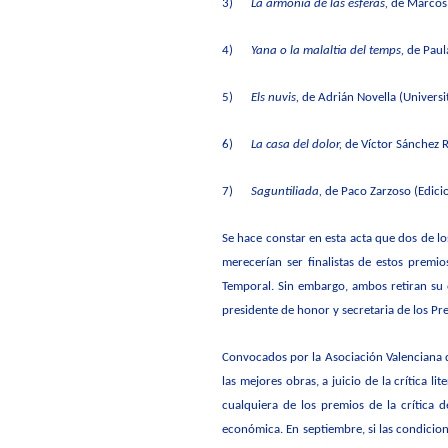
3)
La armonía de las esferas
,
de Marcos 
4)
Yana o la malaltia del temps
,
de Paula
5)
Els nuvis
,
de Adrián Novella (Universit
6)
La casa del dolor
,
de Víctor Sánchez R
7)
Saguntiliada
,
de Paco Zarzoso (Edici
Se hace constar en esta acta que dos de l
merecerían ser finalistas de estos prem
Temporal. Sin embargo, ambos retiran su 
presidente de honor y secretaria de los Prem
Convocados por la Asociación Valenciana de
las mejores obras, a juicio de la crítica l
cualquiera de los premios de la crítica 
económica. En septiembre, si las condicion