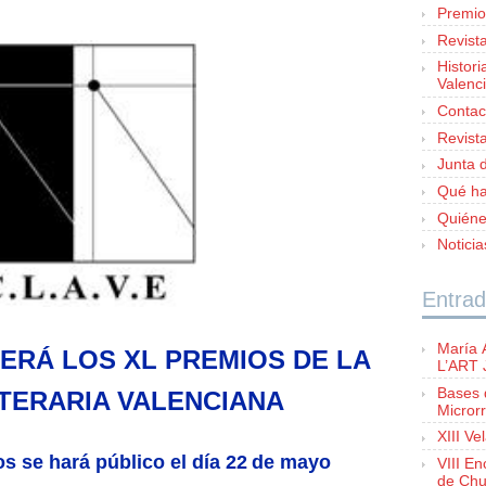
Premio
Revist
Histori
Valenc
Contac
Revist
Junta d
Qué h
Quién
Notici
Entrad
María 
RÁ LOS XL PREMIOS DE LA
L’ART
Bases 
ITERARIA VALENCIANA
Microrr
XIII Ve
os se hará público el día 22
de mayo
VIII E
de Chu