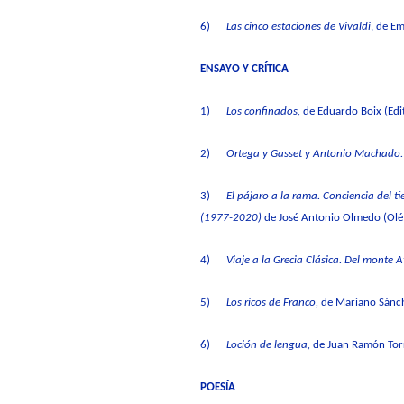
6)
Las cinco estaciones de
Vivaldi
,
de Em
ENSAYO Y CRÍTICA
1)
Los confinados
,
de Eduardo
Boix (Edi
2)
Ortega y Gasset y Antonio Machado. 
3)
El pájaro a la rama. Conciencia del t
(1977-2020)
de José Antonio Olmedo (Ol
4)
Viaje a la Grecia Clásica. Del monte 
5)
Los ricos de Franco
,
de Mariano Sánche
6)
Loción de lengua
,
de Juan Ramón Tor
POESÍA