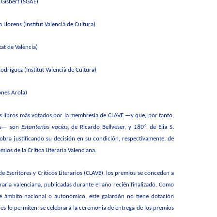
Gisbert (SGAE)
 Llorens (Institut Valencià de Cultura)
at de València)
odríguez (Institut Valencià de Cultura)
ones Arola)
os libros más votados por la membresía de CLAVE —y que, por tanto,
ios— son
Estanterías vacías
, de Ricardo Bellveser, y
180º
, de Elia S.
obra justificando su decisión en su condición, respectivamente, de
ios de la Crítica Literaria Valenciana.
 Escritores y Críticos Literarios (CLAVE), los
premios se conceden a
iteraria valenciana, publicadas durante el año recién finalizado. Como
de ámbito nacional o autonómico, este galardón no tiene dotación
es lo permiten, se celebrará la ceremonia de entrega de los premios