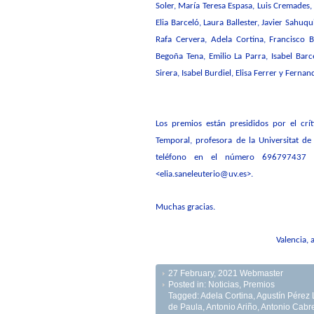
Soler, María Teresa Espasa, Luis Cremades,
Elia Barceló, Laura Ballester, Javier Sahu
Rafa Cervera, Adela Cortina,
Francisco B
Begoña Tena, Emilio
La Parra
, Isabel Bar
Sirera,
Isabel Burdiel, Elisa Ferrer y
Fernan
Los premios están presididos por el crít
Temporal
,
profesora de la Universitat de
teléfono en el número 696797437 
<elia.saneleuterio@uv.es>.
Muchas gracias.
Valencia, 
27 February, 2021
Webmaster
Posted in:
Noticias
,
Premios
Tagged:
Adela Cortina
,
Agustín Pérez 
de Paula
,
Antonio Ariño
,
Antonio Cabr