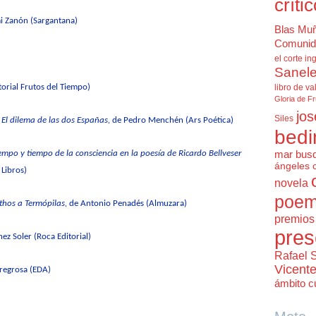
críti
i Zanón (Sargantana)
Blas Mu
Comunid
el corte in
Sanele
torial Frutos del Tiempo)
libro de va
Gloria de F
jos
Siles
El dilema de las dos Españas
,
de Pedro Menchén (Ars Poética)
bedi
iempo y tiempo de la consciencia en la poesía de Ricardo Bellveser
mar bus
ángeles 
é
Libros
)
novela
poem
Athos a Termópilas
,
de Antonio Penadés (Almuzara)
premios 
pres
z Soler (Roca Editorial)
Rafael 
Vicent
regrosa (EDA)
ámbito cu