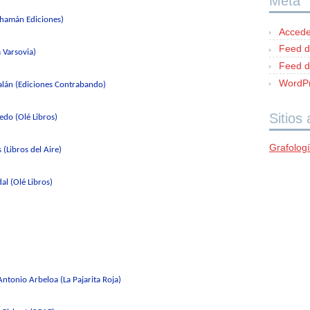
Meta
Chamán Ediciones)
Accede
Feed d
a Varsovia)
Feed d
WordPr
alán (Ediciones Contrabando)
Sitios
medo
(Olé Libros)
Grafolog
(Libros del Aire)
dal (Olé Libros)
Antonio Arbeloa (La Pajarita Roja)