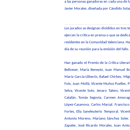
a las personas ganadoras en cada una de la
Javier Morales, diseñada por Cándido Solaz
Los jurados se designan divididos en tres t
ejercen la crítica en prensa o que se dedica
residentes en la Comunidad Valenciana. H
día de su reunión para la emisión del fallo.
Han ganado el Premio de la Crítica Literar
Bellveser, María Beneyto, Juan Manuel B
María García-Lliberós, Rafael Chirbes, Mig
Foix, Juan Mollá, Vicente Muñoz Puelles, P
Selva, Vicente Soto, Jenaro Talens, Vicen
Catalán, Tomás Segovia, Carmen Amoraga,
López-Casanova, Carlos Marzal, Francisco
Fortes, Elia Saneleuterio
Temporal
, Vicen
Antonio Moreno, Mariano Sánchez Soler, R
Zapater, José Ricardo Morales, Juan Anton