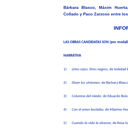
Bárbara Blasco, Màxim Huerta
Collado y Paco Zarzoso entre lo
INFO
LAS OBRAS CANDIDATAS
SON (por modalid
NARRATIVA
1)
Lirios rojos
,
lirios negros
,
de Soledad B
2)
Dicen los síntomas
,
de Bárbara Blasco
3)
Columna del miedo
,
de Eduardo Boix 
4)
Con el amor bastaba
,
de Máximo Huer
5)
Cuando la vida te alcance
,
de Rosa Sa