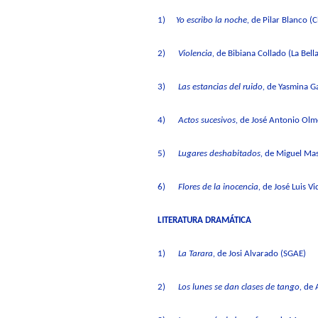
1)
Yo escribo la noche
,
de Pilar Blanco (
2)
Violencia
,
de Bibiana Collado (La Bell
3)
Las estancias del ruido
,
de Yasmina G
4)
Actos sucesivos
,
de
José Antonio Ol
5)
Lugares deshabitados
,
de Miguel Mas 
6)
Flores de la inocencia
,
de José Luis Vi
LITERATURA DRAMÁTICA
1)
La Tarara
,
de Josi Alvarado (SGAE)
2)
Los lunes se dan clases de
tango,
de 