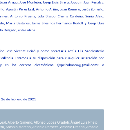
 Juan Arnau, José Monleón, Josep Lluís Sirera, Joaquín Juan Penalva,
quillo, Agustín Pérez Leal, Antonio Ariño, Juan Romero, Jesús Zomeño,
rines, Antonio Praena, Lola Blasco,
Chema Cardeña,
Sònia Alejo,
celó,
María Bastarós, Jaime Siles, los hermanos Rodolf y Josep Lluís
do Delgado
, entre otros.
ico José Vicente Peiró y como secretaria actúa Elia Saneleuterio
 València
.
Estamos a su disposición para cualquier aclaración por
y
en los correos electrónicos <jvpeirobarco@gmail.com>
o
a
26
de febrero de
2021
Leal
,
Alberto Gimeno
,
Alfonso López Gradolí
,
Ángel Luis Prieto
era
,
Antonio Moreno
,
Antonio Porpetta
,
Antonio Praena
,
Arcadio