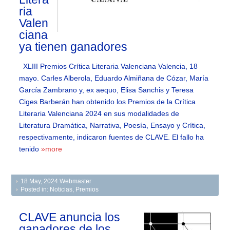
ria
Valen
ciana
ya tienen ganadores
XLIII Premios Crítica Literaria Valenciana Valencia, 18
mayo. Carles Alberola, Eduardo Almiñana de Cózar, María
García Zambrano y, ex aequo, Elisa Sanchis y Teresa
Ciges Barberán han obtenido los Premios de la Crítica
Literaria Valenciana 2024 en sus modalidades de
Literatura Dramática, Narrativa, Poesía, Ensayo y Crítica,
respectivamente, indicaron fuentes de CLAVE. El fallo ha
tenido
»more
18 May, 2024
Webmaster
Posted in:
Noticias
,
Premios
CLAVE anuncia los
ganadores de los