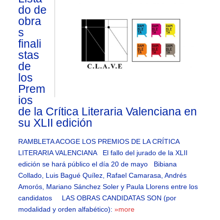
do de
obra
s
finali
stas
de
los
Prem
ios
de la Crítica Literaria Valenciana en
su XLII edición
RAMBLETA ACOGE LOS PREMIOS DE LA CRÍTICA
LITERARIA VALENCIANA El fallo del jurado de la XLII
edición se hará público el día 20 de mayo Bibiana
Collado, Luis Bagué Quílez, Rafael Camarasa, Andrés
Amorós, Mariano Sánchez Soler y Paula Llorens entre los
candidatos LAS OBRAS CANDIDATAS SON (por
modalidad y orden alfabético):
»more