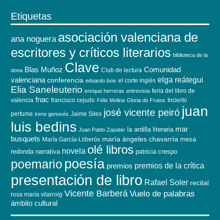
Etiquetas
asociación valenciana de
ana noguera
escritores y críticos literarios
biblioteca de la
Clave
Blas Muñoz
Comunidad
Club de lectura
dona
elga reátegui
valenciana
conferencia
el corte inglés
eduardo boix
Elia Saneleuterio
feria del libro de
enrique herreras
entrevista
fnac
valencia
francisco cejudo
Incierto
Félix Molina
Gloria de Frutos
juan
josé vicente peiró
perfume
Jaime Siles
irene genovés
luis bedins
mar
la ardilla literaria
Juan Pablo Zapater
busquets
maría ángeles chavarría
mesa
María García-Lliberós
olé libros
novela
redonda
narrativa
patricia crespo
poesía
poemario
premios de la crítica
premios
presentación de libro
Rafael Soler
recital
Vicente Barberá
Vuelo de palabras
rosa maría vilarroig
ámbito cultural