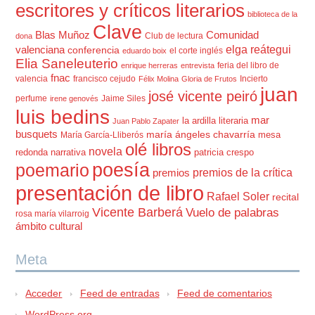
escritores y críticos literarios
biblioteca de la
Clave
Blas Muñoz
Comunidad
Club de lectura
dona
elga reátegui
valenciana
conferencia
el corte inglés
eduardo boix
Elia Saneleuterio
feria del libro de
enrique herreras
entrevista
fnac
valencia
francisco cejudo
Incierto
Félix Molina
Gloria de Frutos
juan
josé vicente peiró
perfume
Jaime Siles
irene genovés
luis bedins
mar
la ardilla literaria
Juan Pablo Zapater
busquets
maría ángeles chavarría
mesa
María García-Lliberós
olé libros
novela
redonda
narrativa
patricia crespo
poesía
poemario
premios de la crítica
premios
presentación de libro
Rafael Soler
recital
Vicente Barberá
Vuelo de palabras
rosa maría vilarroig
ámbito cultural
Meta
Acceder
Feed de entradas
Feed de comentarios
WordPress.org