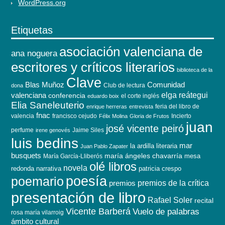
WordPress.org
Etiquetas
asociación valenciana de
ana noguera
escritores y críticos literarios
biblioteca de la
Clave
Blas Muñoz
Comunidad
Club de lectura
dona
elga reátegui
valenciana
conferencia
el corte inglés
eduardo boix
Elia Saneleuterio
feria del libro de
enrique herreras
entrevista
fnac
valencia
francisco cejudo
Incierto
Félix Molina
Gloria de Frutos
juan
josé vicente peiró
perfume
Jaime Siles
irene genovés
luis bedins
mar
la ardilla literaria
Juan Pablo Zapater
busquets
maría ángeles chavarría
mesa
María García-Lliberós
olé libros
novela
redonda
narrativa
patricia crespo
poesía
poemario
premios de la crítica
premios
presentación de libro
Rafael Soler
recital
Vicente Barberá
Vuelo de palabras
rosa maría vilarroig
ámbito cultural