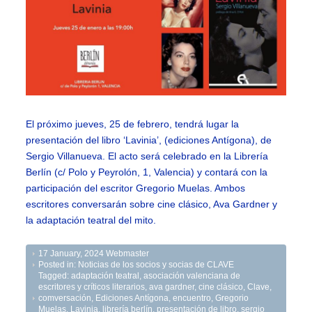
El próximo jueves, 25 de febrero, tendrá lugar la
presentación del libro ‘Lavinia’, (ediciones Antígona), de
Sergio Villanueva. El acto será celebrado en la Librería
Berlín (c/ Polo y Peyrolón, 1, Valencia) y contará con la
participación del escritor Gregorio Muelas. Ambos
escritores conversarán sobre cine clásico, Ava Gardner y
la adaptación teatral del mito.
17 January, 2024
Webmaster
Posted in:
Noticias de los socios y socias de CLAVE
Tagged:
adaptación teatral
,
asociación valenciana de
escritores y críticos literarios
,
ava gardner
,
cine clásico
,
Clave
,
comversación
,
Ediciones Antígona
,
encuentro
,
Gregorio
Muelas
,
Lavinia
,
librería berlín
,
presentación de libro
,
sergio