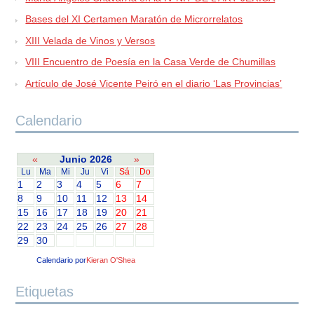
Bases del XI Certamen Maratón de Microrrelatos
XIII Velada de Vinos y Versos
VIII Encuentro de Poesía en la Casa Verde de Chumillas
Artículo de José Vicente Peiró en el diario ‘Las Provincias’
Calendario
«
Junio 2026
»
Lu
Ma
Mi
Ju
Vi
Sá
Do
1
2
3
4
5
6
7
8
9
10
11
12
13
14
15
16
17
18
19
20
21
22
23
24
25
26
27
28
29
30
Calendario por
Kieran O'Shea
Etiquetas