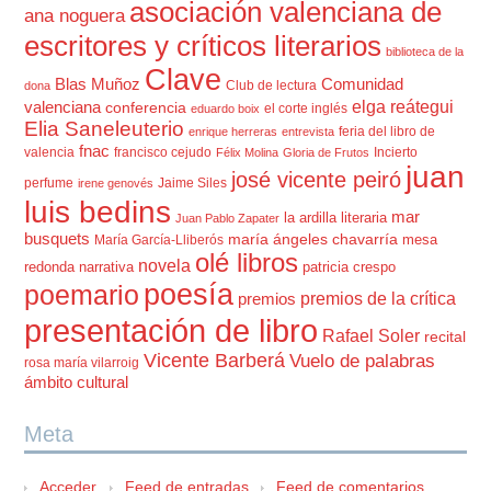
asociación valenciana de
ana noguera
escritores y críticos literarios
biblioteca de la
Clave
Blas Muñoz
Comunidad
Club de lectura
dona
elga reátegui
valenciana
conferencia
el corte inglés
eduardo boix
Elia Saneleuterio
feria del libro de
enrique herreras
entrevista
fnac
valencia
francisco cejudo
Incierto
Félix Molina
Gloria de Frutos
juan
josé vicente peiró
perfume
Jaime Siles
irene genovés
luis bedins
mar
la ardilla literaria
Juan Pablo Zapater
busquets
maría ángeles chavarría
mesa
María García-Lliberós
olé libros
novela
redonda
narrativa
patricia crespo
poesía
poemario
premios de la crítica
premios
presentación de libro
Rafael Soler
recital
Vicente Barberá
Vuelo de palabras
rosa maría vilarroig
ámbito cultural
Meta
Acceder
Feed de entradas
Feed de comentarios