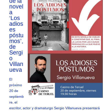
de la
novel
a
‘Los
adios
es
póstu
mos’,
de
Sergi
o
Villan
ueva
El
próximo
20 de
septiemb
re, el
escritor, actor y dramaturgo Sergio Villanueva presentará