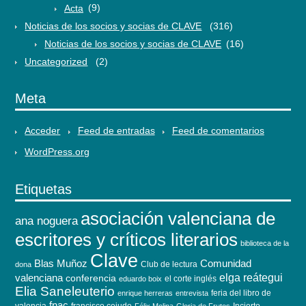
Acta
(9)
Noticias de los socios y socias de CLAVE
(316)
Noticias de los socios y socias de CLAVE
(16)
Uncategorized
(2)
Meta
Acceder
Feed de entradas
Feed de comentarios
WordPress.org
Etiquetas
asociación valenciana de
ana noguera
escritores y críticos literarios
biblioteca de la
Clave
Blas Muñoz
Comunidad
Club de lectura
dona
elga reátegui
valenciana
conferencia
el corte inglés
eduardo boix
Elia Saneleuterio
feria del libro de
enrique herreras
entrevista
fnac
valencia
francisco cejudo
Incierto
Félix Molina
Gloria de Frutos