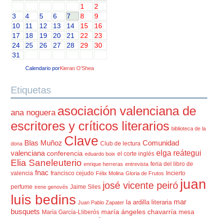
1
2
3
4
5
6
7
8
9
10
11
12
13
14
15
16
17
18
19
20
21
22
23
24
25
26
27
28
29
30
31
Calendario por
Kieran O'Shea
Etiquetas
asociación valenciana de
ana noguera
escritores y críticos literarios
biblioteca de la
Clave
Blas Muñoz
Comunidad
Club de lectura
dona
elga reátegui
valenciana
conferencia
el corte inglés
eduardo boix
Elia Saneleuterio
feria del libro de
enrique herreras
entrevista
fnac
valencia
francisco cejudo
Incierto
Félix Molina
Gloria de Frutos
juan
josé vicente peiró
perfume
Jaime Siles
irene genovés
luis bedins
mar
la ardilla literaria
Juan Pablo Zapater
busquets
maría ángeles chavarría
mesa
María García-Lliberós