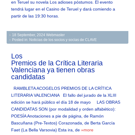
en Teruel su novela Los adioses póstumos. El evento
tendrá lugar en el Casino de Teruel y dará comiendo a
partir de las 19:30 horas.
18 September, 2024
Webmaster
Posted in:
Noticias de los socios y socias de CLAVE
Los
Premios de la Crítica Literaria
Valenciana ya tienen obras
candidatas
RAMBLETA ACOGELOS PREMIOS DE LA CRÍTICA
LITERARIA VALENCIANA El fallo del jurado de la XLIII
edición se hará público el día 18 de mayo LAS OBRAS
CANDIDATAS SON (por modalidad y orden alfabético):
POESÍA Anotaciones a pie de página, de Ramón
Bascuñana (Pre-Textos) Corazonada, de Berta García
Faet (La Bella Varsovia) Esta ira, de
»more