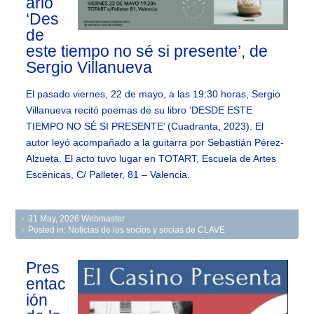
ario
‘Des
de
este tiempo no sé si presente’, de
Sergio Villanueva
El pasado viernes, 22 de mayo, a las 19:30 horas, Sergio
Villanueva recitó poemas de su libro ‘DESDE ESTE
TIEMPO NO SÉ SI PRESENTE’ (Cuadranta, 2023). El
autor leyó acompañado a la guitarra por Sebastián Pérez-
Alzueta. El acto tuvo lugar en TOTART, Escuela de Artes
Escénicas, C/ Palleter, 81 – Valencia.
31 May, 2026
Webmaster
Posted in:
Noticias de los socios y socias de CLAVE
Pres
entac
ión