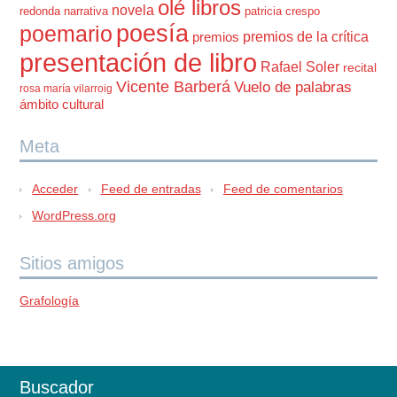
olé libros
novela
redonda
narrativa
patricia crespo
poesía
poemario
premios de la crítica
premios
presentación de libro
Rafael Soler
recital
Vicente Barberá
Vuelo de palabras
rosa maría vilarroig
ámbito cultural
Meta
Acceder
Feed de entradas
Feed de comentarios
WordPress.org
Sitios amigos
Grafología
Buscador