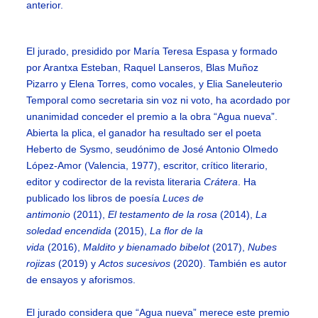
anterior.
El jurado, presidido por María Teresa Espasa y formado
por Arantxa Esteban, Raquel Lanseros, Blas Muñoz
Pizarro y Elena Torres, como vocales, y Elia Saneleuterio
Temporal como secretaria sin voz ni voto, ha acordado por
unanimidad conceder el premio a la obra “Agua nueva”.
Abierta la plica, el ganador ha resultado ser el poeta
Heberto de Sysmo, seudónimo de José Antonio Olmedo
López-Amor (Valencia, 1977), escritor, crítico literario,
editor y codirector de la revista literaria
Crátera
. Ha
publicado los libros de poesía
Luces de
antimonio
(2011),
El testamento de la rosa
(2014),
La
soledad encendida
(2015),
La flor de la
vida
(2016),
Maldito y bienamado bibelot
(2017),
Nubes
rojizas
(2019) y
Actos sucesivos
(2020). También es autor
de ensayos y aforismos.
El jurado considera que “Agua nueva” merece este premio