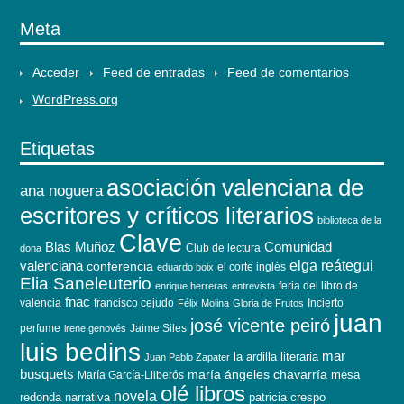
Meta
Acceder
Feed de entradas
Feed de comentarios
WordPress.org
Etiquetas
asociación valenciana de
ana noguera
escritores y críticos literarios
biblioteca de la
Clave
Blas Muñoz
Comunidad
Club de lectura
dona
elga reátegui
valenciana
conferencia
el corte inglés
eduardo boix
Elia Saneleuterio
feria del libro de
enrique herreras
entrevista
fnac
valencia
francisco cejudo
Incierto
Félix Molina
Gloria de Frutos
juan
josé vicente peiró
perfume
Jaime Siles
irene genovés
luis bedins
mar
la ardilla literaria
Juan Pablo Zapater
busquets
maría ángeles chavarría
mesa
María García-Lliberós
olé libros
novela
redonda
narrativa
patricia crespo