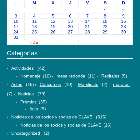
L
M
X
J
V
S
D
1
2
3
4
5
6
7
8
9
10
11
12
13
14
15
16
17
18
19
20
21
22
23
24
25
26
27
28
29
30
31
« Jul
Categorías
Actividades
(42)
Homenaje
(10)
mesa redonda
(11)
Recitales
(5)
Actos
(15)
Concursos
(10)
Manifiesto
(2)
maratón
(7)
Noticias
(79)
Premios
(35)
Acta
(9)
Noticias de los socios y socias de CLAVE
(316)
Noticias de los socios y socias de CLAVE
(16)
Uncategorized
(2)