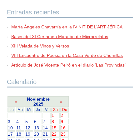
Entradas recientes
María Ángeles Chavarría en la IV NIT DE L’ART JÉRICA
Bases del XI Certamen Maratón de Microrrelatos
XIII Velada de Vinos y Versos
VIII Encuentro de Poesía en la Casa Verde de Chumillas
Artículo de José Vicente Peiró en el diario ‘Las Provincias’
Calendario
Noviembre
«
»
2025
Lu
Ma
Mi
Ju
Vi
Sá
Do
1
2
3
4
5
6
7
8
9
10
11
12
13
14
15
16
17
18
19
20
21
22
23