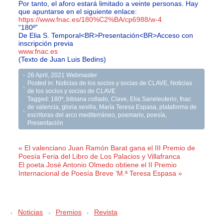
Por tanto, el aforo estará limitado a veinte personas. Hay
que apuntarse en el siguiente enlace:
https://www.fnac.es/180%C2%BA/cp6988/w-4
“180º”
De Elia S. Temporal<BR>Presentación<BR>Acceso con
inscripción previa
www.fnac.es
(Texto de Juan Luis Bedins)
26 April, 2021
Webmaster
Posted in:
Noticias de los socios y socias de CLAVE
,
Noticias
de los socios y socias de CLAVE
Tagged:
180º
,
bibiana collado
,
Clave
,
Elia Saneleuterio
,
fnac
de valencia
,
gloria sevilla
,
María Teresa Espasa
,
plataforma de
escritoras del arco mediterráneo
,
poemario
,
poesía
,
Presentación
« El valenciano Juan Ramón Barat gana el III Premio de
Poesía Feria del Libro de Los Palacios y Villafranca
El poeta José Antonio Olmedo obtiene el II Premio
Internacional de Poesía Breve ‘M.ª Teresa Espasa »
Noticias
Premios
Revista