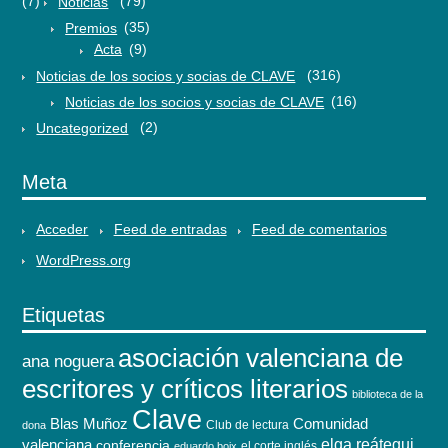
(7)
Noticias
(79)
Premios
(35)
Acta
(9)
Noticias de los socios y socias de CLAVE
(316)
Noticias de los socios y socias de CLAVE
(16)
Uncategorized
(2)
Meta
Acceder
Feed de entradas
Feed de comentarios
WordPress.org
Etiquetas
asociación valenciana de
ana noguera
escritores y críticos literarios
biblioteca de la
Clave
Blas Muñoz
Comunidad
Club de lectura
dona
elga reátegui
valenciana
conferencia
el corte inglés
eduardo boix