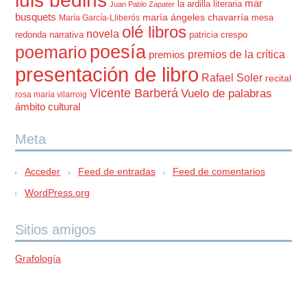
luis bedins
mar
la ardilla literaria
Juan Pablo Zapater
busquets
maría ángeles chavarría
mesa
María García-Lliberós
olé libros
novela
redonda
narrativa
patricia crespo
poesía
poemario
premios de la crítica
premios
presentación de libro
Rafael Soler
recital
Vicente Barberá
Vuelo de palabras
rosa maría vilarroig
ámbito cultural
Meta
Acceder
Feed de entradas
Feed de comentarios
WordPress.org
Sitios amigos
Grafología