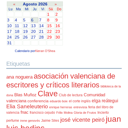
«
Agosto 2026
»
Lu
Ma
Mi
Ju
Vi
Sá
Do
1
2
3
4
5
6
7
8
9
10
11
12
13
14
15
16
17
18
19
20
21
22
23
24
25
26
27
28
29
30
31
Calendario por
Kieran O'Shea
Etiquetas
asociación valenciana de
ana noguera
escritores y críticos literarios
biblioteca de la
Clave
Blas Muñoz
Comunidad
Club de lectura
dona
elga reátegui
valenciana
conferencia
el corte inglés
eduardo boix
Elia Saneleuterio
feria del libro de
enrique herreras
entrevista
fnac
valencia
francisco cejudo
Incierto
Félix Molina
Gloria de Frutos
juan
josé vicente peiró
perfume
Jaime Siles
irene genovés