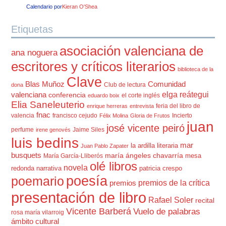
Calendario por
Kieran O'Shea
Etiquetas
asociación valenciana de
ana noguera
escritores y críticos literarios
biblioteca de la
Clave
Blas Muñoz
Comunidad
Club de lectura
dona
elga reátegui
valenciana
conferencia
el corte inglés
eduardo boix
Elia Saneleuterio
feria del libro de
enrique herreras
entrevista
fnac
valencia
francisco cejudo
Incierto
Félix Molina
Gloria de Frutos
juan
josé vicente peiró
perfume
Jaime Siles
irene genovés
luis bedins
mar
la ardilla literaria
Juan Pablo Zapater
busquets
maría ángeles chavarría
mesa
María García-Lliberós
olé libros
novela
redonda
narrativa
patricia crespo
poesía
poemario
premios de la crítica
premios
presentación de libro
Rafael Soler
recital
Vicente Barberá
Vuelo de palabras
rosa maría vilarroig
ámbito cultural