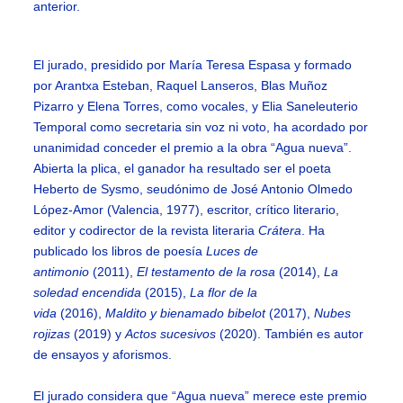
anterior.
El jurado, presidido por María Teresa Espasa y formado
por Arantxa Esteban, Raquel Lanseros, Blas Muñoz
Pizarro y Elena Torres, como vocales, y Elia Saneleuterio
Temporal como secretaria sin voz ni voto, ha acordado por
unanimidad conceder el premio a la obra “Agua nueva”.
Abierta la plica, el ganador ha resultado ser el poeta
Heberto de Sysmo, seudónimo de José Antonio Olmedo
López-Amor (Valencia, 1977), escritor, crítico literario,
editor y codirector de la revista literaria
Crátera
. Ha
publicado los libros de poesía
Luces de
antimonio
(2011),
El testamento de la rosa
(2014),
La
soledad encendida
(2015),
La flor de la
vida
(2016),
Maldito y bienamado bibelot
(2017),
Nubes
rojizas
(2019) y
Actos sucesivos
(2020). También es autor
de ensayos y aforismos.
El jurado considera que “Agua nueva” merece este premio