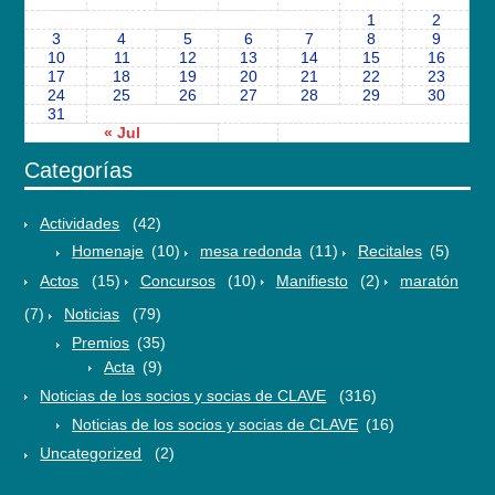
1
2
3
4
5
6
7
8
9
10
11
12
13
14
15
16
17
18
19
20
21
22
23
24
25
26
27
28
29
30
31
« Jul
Categorías
Actividades
(42)
Homenaje
(10)
mesa redonda
(11)
Recitales
(5)
Actos
(15)
Concursos
(10)
Manifiesto
(2)
maratón
(7)
Noticias
(79)
Premios
(35)
Acta
(9)
Noticias de los socios y socias de CLAVE
(316)
Noticias de los socios y socias de CLAVE
(16)
Uncategorized
(2)