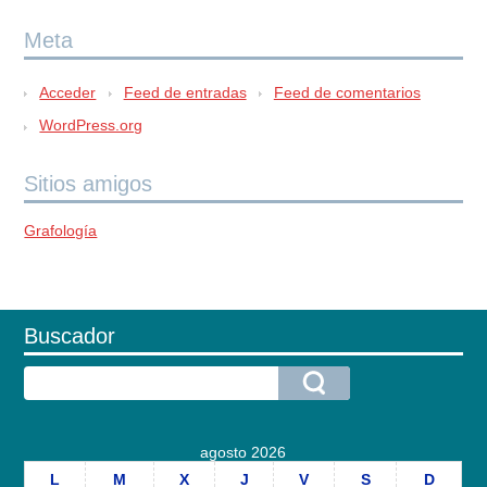
Meta
Acceder
Feed de entradas
Feed de comentarios
WordPress.org
Sitios amigos
Grafología
Buscador
agosto 2026
L
M
X
J
V
S
D