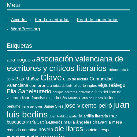
Meta
Acceder
Feed de entradas
Feed de comentarios
WordPress.org
Etiquetas
asociación valenciana de
ana noguera
escritores y críticos literarios
biblioteca de la
Clave
Blas Muñoz
Comunidad
Club de lectura
dona
elga reátegui
valenciana
conferencia
el corte inglés
eduardo boix
Elia Saneleuterio
feria del libro de
enrique herreras
entrevista
fnac
valencia
francisco cejudo
Incierto
Félix Molina
Gloria de Frutos
juan
josé vicente peiró
perfume
Jaime Siles
irene genovés
luis bedins
mar
la ardilla literaria
Juan Pablo Zapater
busquets
maría ángeles chavarría
mesa
María García-Lliberós
olé libros
novela
redonda
narrativa
patricia crespo