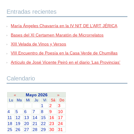
Entradas recientes
María Ángeles Chavarría en la IV NIT DE L’ART JÉRICA
Bases del XI Certamen Maratón de Microrrelatos
XIII Velada de Vinos y Versos
VIII Encuentro de Poesía en la Casa Verde de Chumillas
Artículo de José Vicente Peiró en el diario ‘Las Provincias’
Calendario
«
Mayo 2026
»
Lu
Ma
Mi
Ju
Vi
Sá
Do
1
2
3
4
5
6
7
8
9
10
11
12
13
14
15
16
17
18
19
20
21
22
23
24
25
26
27
28
29
30
31