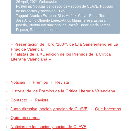
26 April, 2021
Webmaster
Posted in:
Noticias de los socios y socias de CLAVE
,
Noticias
de los socios y socias de CLAVE
Tagged:
Arantxa Esteban
,
Blas Muñoz
,
Clave
,
Elena Torres
,
José Antonio Olmedo López-Amor
,
María Teresa Espasa
,
poesía
,
Premio Internacional de Poesía Breve María Teresa
Espasa
,
Raquel Lanseros
« Presentación del libro “180º”, de Elia Saneleuterio en La
Fnac de Valencia
Finalistas de la XL edición de los Premios de la Crítica
Literaria Valenciana »
Noticias
Premios
Revista
Historial de los Premios de la Crítica Literaria Valenciana
Contacto
Revista
Junta directiva, socios y socias de CLAVE
Qué hacemos
Quiénes somos
Noticias de los socios y socias de CLAVE