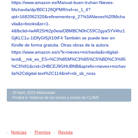
https://www.amazon.es/Manual-buen-truhan-Nieves-
Michavila/dp/B0C128QPMR/ref=sr_1_4?
qid=1682062320&refinements=p_27%3ANieves%20Micha
vila&s=books&sr=1-
4&fbclid=IwAR25Ht2p0eiaIDBMBCN0hC59C2gyaSYV4hz1
GjKLC1u-1tDfyGI5jX10tF4 También se puede leer en
Kindle de forma gratuita. Otras obras de la autora:
https://www.amazon.es/s?k=nieves+michavila&i=digital-
text&__mk_es_ES=%C3%85M%C3%85%C5%BD%C3%95
%C3%91&crid=2HBCEJ9GHUBNB&sprefix=nieves+michav
ila%2Cdigital-text%2C114&ref=nb_sb_noss
20 April, 2023
Webmaster
Posted in:
Noticias de los socios y socias de CLAVE
Noticias
Premios
Revista