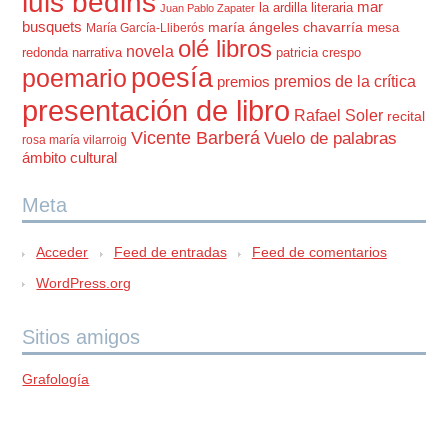
luis bedins
mar
la ardilla literaria
Juan Pablo Zapater
busquets
maría ángeles chavarría
mesa
María García-Lliberós
olé libros
novela
redonda
narrativa
patricia crespo
poesía
poemario
premios de la crítica
premios
presentación de libro
Rafael Soler
recital
Vicente Barberá
Vuelo de palabras
rosa maría vilarroig
ámbito cultural
Meta
Acceder
Feed de entradas
Feed de comentarios
WordPress.org
Sitios amigos
Grafología