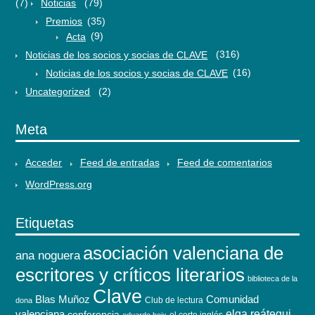
(7)
Noticias
(79)
Premios
(35)
Acta
(9)
Noticias de los socios y socias de CLAVE
(316)
Noticias de los socios y socias de CLAVE
(16)
Uncategorized
(2)
Meta
Acceder
Feed de entradas
Feed de comentarios
WordPress.org
Etiquetas
asociación valenciana de
ana noguera
escritores y críticos literarios
biblioteca de la
Clave
Blas Muñoz
Comunidad
Club de lectura
dona
elga reátegui
valenciana
conferencia
el corte inglés
eduardo boix