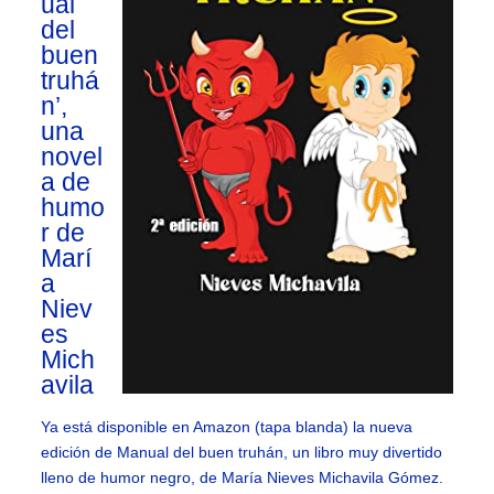
ual
del
buen
truhá
n’,
una
novel
a de
humo
r de
Marí
a
Niev
es
Mich
avila
Ya está disponible en Amazon (tapa blanda) la nueva
edición de Manual del buen truhán, un libro muy divertido
lleno de humor negro, de María Nieves Michavila Gómez.