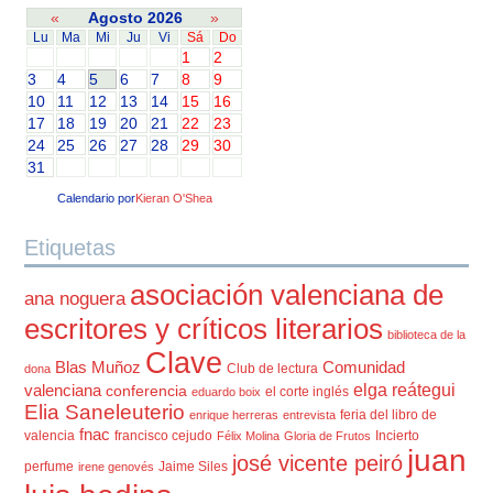
«
Agosto 2026
»
Lu
Ma
Mi
Ju
Vi
Sá
Do
1
2
3
4
5
6
7
8
9
10
11
12
13
14
15
16
17
18
19
20
21
22
23
24
25
26
27
28
29
30
31
Calendario por
Kieran O'Shea
Etiquetas
asociación valenciana de
ana noguera
escritores y críticos literarios
biblioteca de la
Clave
Blas Muñoz
Comunidad
Club de lectura
dona
elga reátegui
valenciana
conferencia
el corte inglés
eduardo boix
Elia Saneleuterio
feria del libro de
enrique herreras
entrevista
fnac
valencia
francisco cejudo
Incierto
Félix Molina
Gloria de Frutos
juan
josé vicente peiró
perfume
Jaime Siles
irene genovés