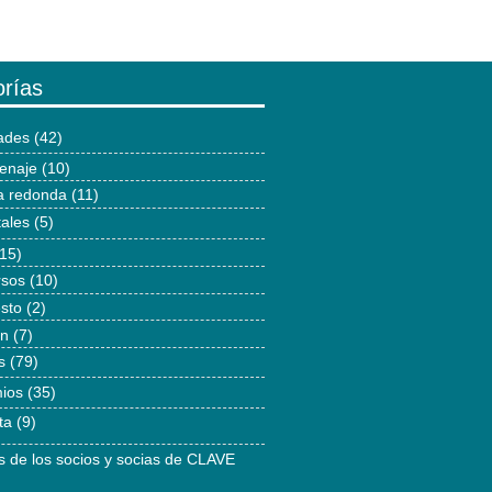
rías
dades
(42)
enaje
(10)
 redonda
(11)
tales
(5)
15)
rsos
(10)
esto
(2)
ón
(7)
s
(79)
ios
(35)
ta
(9)
as de los socios y socias de CLAVE