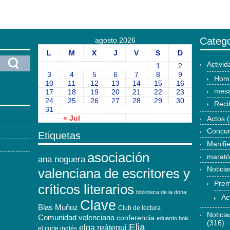
Catego
agosto 2026
L
M
X
J
V
S
D
Activi
1
2
3
4
5
6
7
8
9
Hom
10
11
12
13
14
15
16
mesa
17
18
19
20
21
22
23
24
25
26
27
28
29
30
Reci
31
« Jul
Actos
(
Concu
Etiquetas
Manifi
asociación
marat
ana noguera
Noticia
valenciana de escritores y
Prem
críticos literarios
biblioteca de la dona
Ac
Clave
Blas Muñoz
Club de lectura
Notici
Comunidad valenciana
conferencia
eduardo boix
(316)
Elia
elga reátegui
el corte inglés