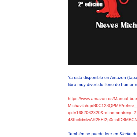
Ya está disponible en Amazon (tapa
libro muy divertido lleno de humor
https://www.amazon.es/Manual-bue
Michavila/dp/B0C128QPMR/ref=sr
qid=1682062320&refinements=p_2
4&fbclid=IwAR25Ht2p0eiaIDBMBC
También se puede leer en
Kindle
de