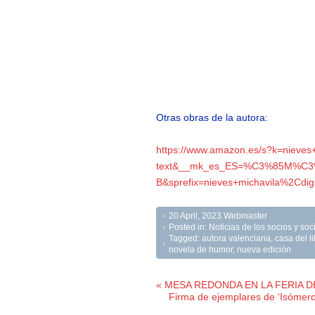
Otras obras de la autora:
https://www.amazon.es/s?k=nieves+m
text&__mk_es_ES=%C3%85M%C
B&sprefix=nieves+michavila%2Cdig
20 April, 2023
Webmaster
Posted in:
Noticias de los socios y s
Tagged:
autora valenciana
,
casa del l
novela de humor
,
nueva edición
« MESA REDONDA EN LA FERIA DE
Firma de ejemplares de ‘Isómero