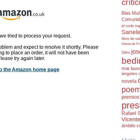
críti
Blas Mu
Comunid
el corte in
Sanele
libro de va
Gloria de F
jos
Siles
bedi
mar bus
ángeles 
novela
poem
premios 
pres
Rafael 
Vicent
ámbito cu