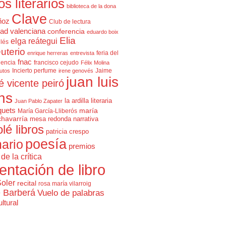
cos literarios
biblioteca de la dona
Clave
ñoz
Club de lectura
ad valenciana
conferencia
eduardo boix
Elia
elga reátegui
glés
uterio
feria del
enrique herreras
entrevista
fnac
lencia
francisco cejudo
Félix Molina
Incierto perfume
Jaime
rutos
irene genovés
juan luis
é vicente peiró
ns
la ardilla literaria
Juan Pablo Zapater
quets
maría
María García-Lliberós
chavarría
mesa redonda
narrativa
olé libros
patricia crespo
poesía
ario
premios
de la crítica
entación de libro
Soler
recital
rosa maría vilarroig
e Barberá
Vuelo de palabras
ltural