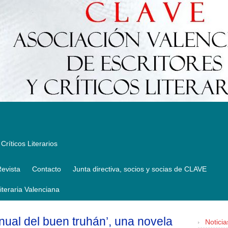
Críticos Literarios
evista
Contacto
Junta directiva, socios y socias de CLAVE
Literaria Valenciana
ual del buen truhán’, una novela
Noticia