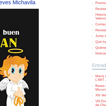
eves Michavila
Premio
Revist
Histori
Valenc
Contac
Revist
Junta d
Qué h
Quién
Notici
Entrad
María 
L’ART
Bases 
Microrr
XIII Ve
VIII E
de Chu