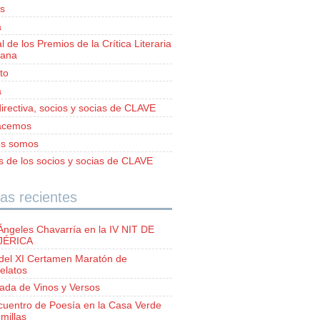
s
a
al de los Premios de la Crítica Literaria
iana
to
a
irectiva, socios y socias de CLAVE
acemos
es somos
as de los socios y socias de CLAVE
as recientes
Ángeles Chavarría en la IV NIT DE
 JÉRICA
del XI Certamen Maratón de
elatos
lada de Vinos y Versos
ncuentro de Poesía en la Casa Verde
millas