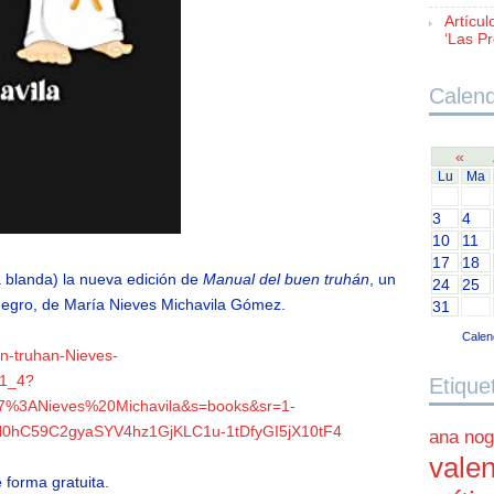
Artícul
‘Las Pr
Calend
«
Lu
Ma
3
4
10
11
17
18
 blanda) la nueva edición de
Manual del buen truhán
, un
24
25
 negro, de María Nieves Michavila Gómez.
31
Calen
n-truhan-Nieves-
_1_4?
Etique
7%3ANieves%20Michavila&s=books&sr=1-
N0hC59C2gyaSYV4hz1GjKLC1u-1tDfyGI5jX10tF4
ana nog
valen
 forma gratuita.