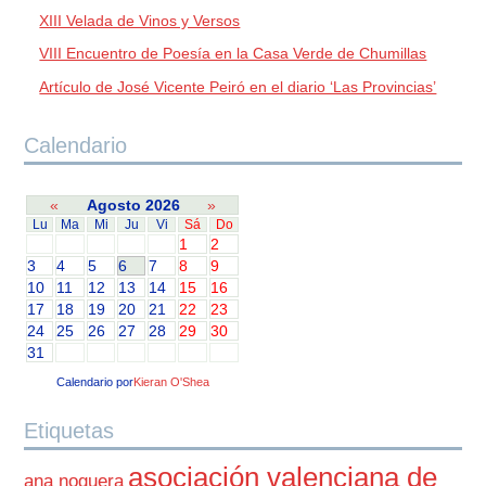
XIII Velada de Vinos y Versos
VIII Encuentro de Poesía en la Casa Verde de Chumillas
Artículo de José Vicente Peiró en el diario ‘Las Provincias’
Calendario
«
Agosto 2026
»
Lu
Ma
Mi
Ju
Vi
Sá
Do
1
2
3
4
5
6
7
8
9
10
11
12
13
14
15
16
17
18
19
20
21
22
23
24
25
26
27
28
29
30
31
Calendario por
Kieran O'Shea
Etiquetas
asociación valenciana de
ana noguera