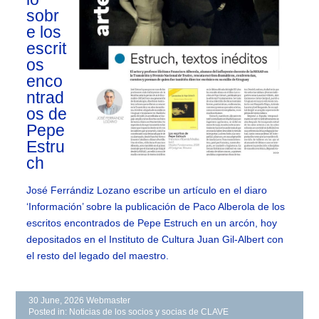
sobr
e los
escrit
os
enco
ntrad
os de
Pepe
Estru
ch
José Ferrándiz Lozano escribe un artículo en el diaro
‘Información’ sobre la publicación de Paco Alberola de los
escritos encontrados de Pepe Estruch en un arcón, hoy
depositados en el Instituto de Cultura Juan Gil-Albert con
el resto del legado del maestro.
30 June, 2026
Webmaster
Posted in:
Noticias de los socios y socias de CLAVE