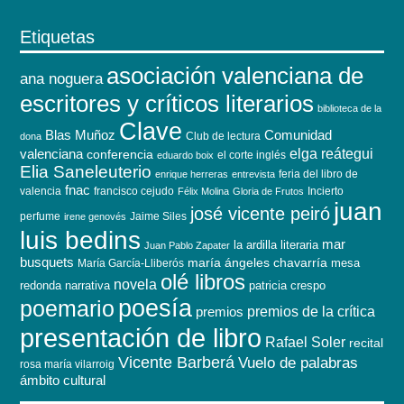
Etiquetas
asociación valenciana de
ana noguera
escritores y críticos literarios
biblioteca de la
Clave
Blas Muñoz
Comunidad
Club de lectura
dona
elga reátegui
valenciana
conferencia
el corte inglés
eduardo boix
Elia Saneleuterio
feria del libro de
enrique herreras
entrevista
fnac
valencia
francisco cejudo
Incierto
Félix Molina
Gloria de Frutos
juan
josé vicente peiró
perfume
Jaime Siles
irene genovés
luis bedins
mar
la ardilla literaria
Juan Pablo Zapater
busquets
maría ángeles chavarría
mesa
María García-Lliberós
olé libros
novela
redonda
narrativa
patricia crespo
poesía
poemario
premios de la crítica
premios
presentación de libro
Rafael Soler
recital
Vicente Barberá
Vuelo de palabras
rosa maría vilarroig
ámbito cultural