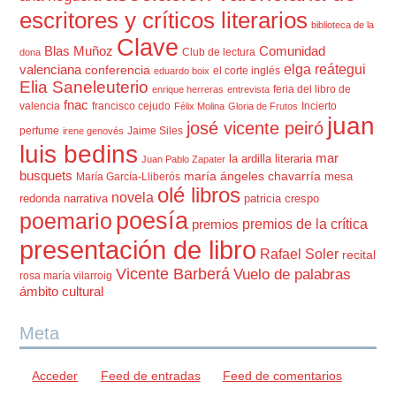
escritores y críticos literarios
biblioteca de la
Clave
Blas Muñoz
Comunidad
Club de lectura
dona
elga reátegui
valenciana
conferencia
el corte inglés
eduardo boix
Elia Saneleuterio
feria del libro de
enrique herreras
entrevista
fnac
valencia
francisco cejudo
Incierto
Félix Molina
Gloria de Frutos
juan
josé vicente peiró
perfume
Jaime Siles
irene genovés
luis bedins
mar
la ardilla literaria
Juan Pablo Zapater
busquets
maría ángeles chavarría
mesa
María García-Lliberós
olé libros
novela
redonda
narrativa
patricia crespo
poesía
poemario
premios de la crítica
premios
presentación de libro
Rafael Soler
recital
Vicente Barberá
Vuelo de palabras
rosa maría vilarroig
ámbito cultural
Meta
Acceder
Feed de entradas
Feed de comentarios