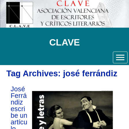
CLAVE
Tag Archives: josé ferrándiz
José
Ferrá
ndiz
escri
be un
artícu
lo