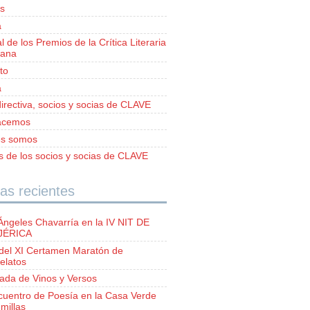
s
a
al de los Premios de la Crítica Literaria
iana
to
a
irectiva, socios y socias de CLAVE
acemos
es somos
as de los socios y socias de CLAVE
as recientes
Ángeles Chavarría en la IV NIT DE
 JÉRICA
del XI Certamen Maratón de
elatos
lada de Vinos y Versos
ncuentro de Poesía en la Casa Verde
millas