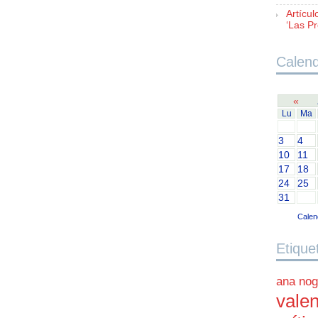
Artícul
‘Las Pr
Calend
«
Lu
Ma
3
4
10
11
17
18
24
25
31
Calen
Etique
ana nog
valen