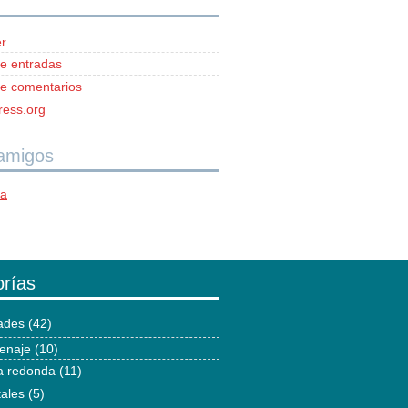
r
e entradas
e comentarios
ess.org
 amigos
ía
rías
dades
(42)
enaje
(10)
 redonda
(11)
tales
(5)