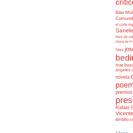
críti
Blas Mu
Comunid
el corte in
Sanele
libro de va
Gloria de F
jos
Siles
bedi
mar bus
ángeles 
novela
poem
premios 
pres
Rafael 
Vicent
ámbito cu