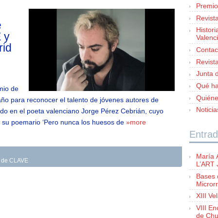
Premio
Revist
e
Histori
 y
Valenc
rid
Contac
Revist
Junta d
Qué h
mio de
Quién
ño para reconocer el talento de jóvenes autores de
Notici
ído en el poeta valenciano Jorge Pérez Cebrián, cuyo
 su poemario ‘Pero nunca los huesos de
»more
Entrad
María 
as de CLAVE
L’ART
Bases 
Microrr
XIII Ve
VIII E
de Chu