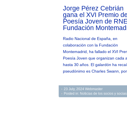
Jorge Pérez Cebrián
gana el XVI Premio d
Poesía Joven de RNE
Fundación Montemad
Radio Nacional de España, en
colaboración con la Fundación
Montemadrid, ha fallado el XVI Pre
Poesía Joven que organizan cada a
hasta 30 años. El galardón ha reca
pseudónimo es Charles Swann, por
23 July, 2024
Webmaster
Posted in:
Noticias de los socios y soci