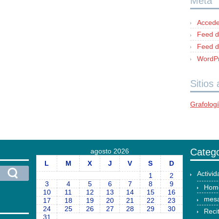
Meta
Accede
Feed d
Feed d
WordPr
Sitios
Grafolog
Catego
agosto 2026
L
M
X
J
V
S
D
Activi
1
2
3
4
5
6
7
8
9
Hom
10
11
12
13
14
15
16
mesa
17
18
19
20
21
22
23
24
25
26
27
28
29
30
Reci
31