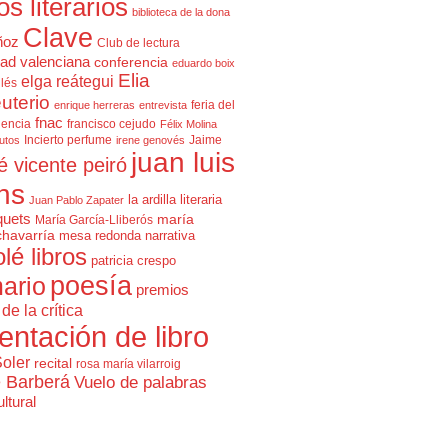
cos literarios
biblioteca de la dona
Clave
ñoz
Club de lectura
ad valenciana
conferencia
eduardo boix
Elia
elga reátegui
glés
uterio
feria del
enrique herreras
entrevista
fnac
lencia
francisco cejudo
Félix Molina
Incierto perfume
Jaime
rutos
irene genovés
juan luis
é vicente peiró
ns
la ardilla literaria
Juan Pablo Zapater
quets
maría
María García-Lliberós
chavarría
mesa redonda
narrativa
olé libros
patricia crespo
poesía
ario
premios
de la crítica
entación de libro
Soler
recital
rosa maría vilarroig
e Barberá
Vuelo de palabras
ltural