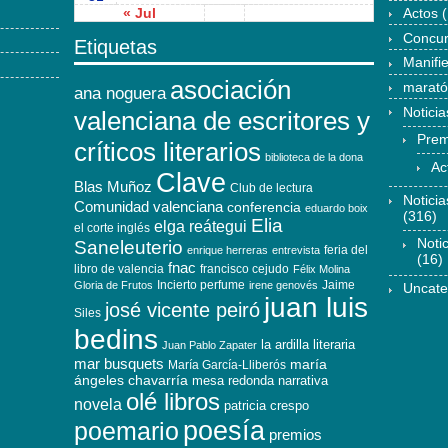
« Jul
Actos
(
Concu
Etiquetas
Manifi
asociación
marat
ana noguera
Noticia
valenciana de escritores y
Prem
críticos literarios
biblioteca de la dona
Ac
Clave
Blas Muñoz
Club de lectura
Notici
Comunidad valenciana
conferencia
eduardo boix
(316)
Elia
elga reátegui
el corte inglés
Noti
Saneleuterio
feria del
enrique herreras
entrevista
(16)
fnac
libro de valencia
francisco cejudo
Félix Molina
Incierto perfume
Jaime
Gloria de Frutos
irene genovés
Uncate
juan luis
josé vicente peiró
Siles
bedins
la ardilla literaria
Juan Pablo Zapater
mar busquets
maría
María García-Lliberós
ángeles chavarría
mesa redonda
narrativa
olé libros
novela
patricia crespo
poesía
poemario
premios