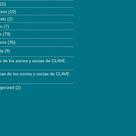
15)
rsos
(10)
esto
(2)
ón
(7)
s
(79)
ios
(35)
ta
(9)
as de los socios y socias de CLAVE
cias de los socios y socias de CLAVE
gorized
(2)