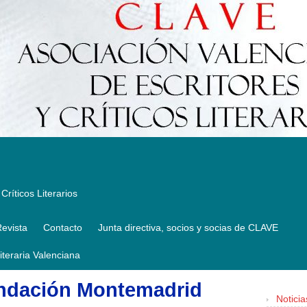
Críticos Literarios
evista
Contacto
Junta directiva, socios y socias de CLAVE
Literaria Valenciana
undación Montemadrid
Noticia