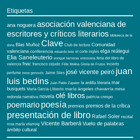
Etiquetas
asociación valenciana de
ana noguera
escritores y críticos literarios
biblioteca de la
Clave
Blas Muñoz
Comunidad
Club de lectura
dona
elga reátegui
valenciana
conferencia
el corte inglés
eduardo boix
Elia Saneleuterio
feria del libro de
enrique herreras
entrevista
fnac
valencia
francisco cejudo
Incierto
Félix Molina
Gloria de Frutos
juan
josé vicente peiró
perfume
Jaime Siles
irene genovés
luis bedins
mar
la ardilla literaria
Juan Pablo Zapater
busquets
maría ángeles chavarría
mesa
María García-Lliberós
olé libros
novela
redonda
narrativa
patricia crespo
poesía
poemario
premios de la crítica
premios
presentación de libro
Rafael Soler
recital
Vicente Barberá
Vuelo de palabras
rosa maría vilarroig
ámbito cultural