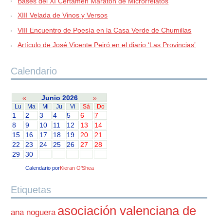
Bases del XI Certamen Maratón de Microrrelatos
XIII Velada de Vinos y Versos
VIII Encuentro de Poesía en la Casa Verde de Chumillas
Artículo de José Vicente Peiró en el diario ‘Las Provincias’
Calendario
«
Junio 2026
»
Lu
Ma
Mi
Ju
Vi
Sá
Do
1
2
3
4
5
6
7
8
9
10
11
12
13
14
15
16
17
18
19
20
21
22
23
24
25
26
27
28
29
30
Calendario por
Kieran O'Shea
Etiquetas
asociación valenciana de
ana noguera