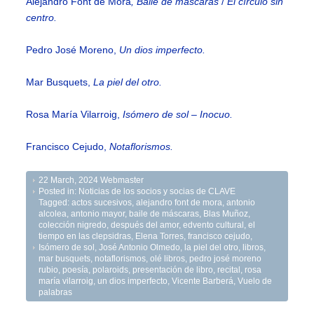
Alejandro Font de Mora
, Baile de máscaras
/
El círculo sin
centro.
Pedro José Moreno,
Un dios imperfecto.
Mar Busquets,
La piel del otro.
Rosa María Vilarroig,
Isómero de sol – Inocuo.
Francisco Cejudo,
Notaflorismos.
22 March, 2024
Webmaster
Posted in:
Noticias de los socios y socias de CLAVE
Tagged:
actos sucesivos
,
alejandro font de mora
,
antonio
alcolea
,
antonio mayor
,
baile de máscaras
,
Blas Muñoz
,
colección nigredo
,
después del amor
,
edvento cultural
,
el
tiempo en las clepsidras
,
Elena Torres
,
francisco cejudo
,
Isómero de sol
,
José Antonio Olmedo
,
la piel del otro
,
libros
,
mar busquets
,
notaflorismos
,
olé libros
,
pedro josé moreno
rubio
,
poesía
,
polaroids
,
presentación de libro
,
recital
,
rosa
maría vilarroig
,
un dios imperfecto
,
Vicente Barberá
,
Vuelo de
palabras