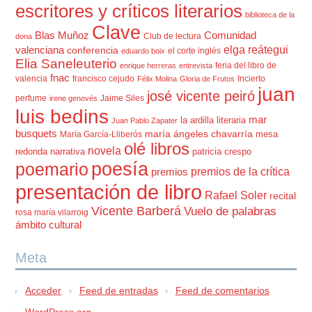
escritores y críticos literarios
biblioteca de la
Clave
Blas Muñoz
Comunidad
Club de lectura
dona
elga reátegui
valenciana
conferencia
el corte inglés
eduardo boix
Elia Saneleuterio
feria del libro de
enrique herreras
entrevista
fnac
valencia
francisco cejudo
Incierto
Félix Molina
Gloria de Frutos
juan
josé vicente peiró
perfume
Jaime Siles
irene genovés
luis bedins
mar
la ardilla literaria
Juan Pablo Zapater
busquets
maría ángeles chavarría
mesa
María García-Lliberós
olé libros
novela
redonda
narrativa
patricia crespo
poesía
poemario
premios de la crítica
premios
presentación de libro
Rafael Soler
recital
Vicente Barberá
Vuelo de palabras
rosa maría vilarroig
ámbito cultural
Meta
Acceder
Feed de entradas
Feed de comentarios
WordPress.org