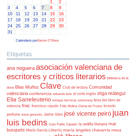
1
2
3
4
5
6
7
8
9
10
11
12
13
14
15
16
17
18
19
20
21
22
23
24
25
26
27
28
29
30
31
Calendario por
Kieran O'Shea
Etiquetas
asociación valenciana de
ana noguera
escritores y críticos literarios
biblioteca de la
Clave
Blas Muñoz
Comunidad
Club de lectura
dona
elga reátegui
valenciana
conferencia
el corte inglés
eduardo boix
Elia Saneleuterio
feria del libro de
enrique herreras
entrevista
fnac
valencia
francisco cejudo
Incierto
Félix Molina
Gloria de Frutos
juan
josé vicente peiró
perfume
Jaime Siles
irene genovés
luis bedins
mar
la ardilla literaria
Juan Pablo Zapater
busquets
maría ángeles chavarría
mesa
María García-Lliberós