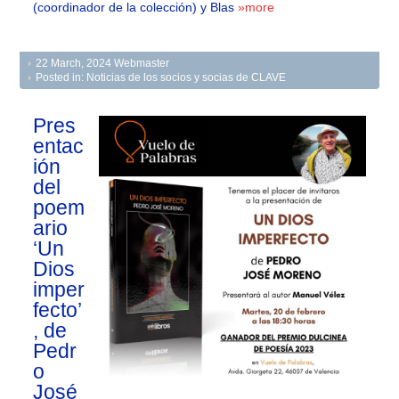
(coordinador de la colección) y Blas
»more
22 March, 2024
Webmaster
Posted in:
Noticias de los socios y socias de CLAVE
Pres
entac
ión
del
poem
ario
‘Un
Dios
imper
fecto’
, de
Pedr
o
José