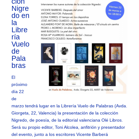
ción
Nigre
do en
la
Libre
ría
Vuelo
de
Pala
bras
El
próximo
día 22
de
marzo tendrá lugar en la Librería Vuelo de Palabras (Avda.
Giorgeta, 22, Valencia) la presentación de la colección
Nigredo, de poesía, de la editorial valenciana Olé Libros.
Será su propio editor, Toni Alcolea, anfitrión y presentador
del evento, junto a los escritores Vicente Barberá