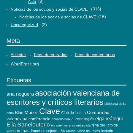
Acta
(9)
Noticias de los socios y socias de CLAVE
(316)
Noticias de los socios y socias de CLAVE
(16)
Uncategorized
(2)
Meta
Acceder
Feed de entradas
Feed de comentarios
WordPress.org
Etiquetas
asociación valenciana de
ana noguera
escritores y críticos literarios
biblioteca de la
Clave
Blas Muñoz
Comunidad
Club de lectura
dona
elga reátegui
valenciana
conferencia
el corte inglés
eduardo boix
Elia Saneleuterio
feria del libro de
enrique herreras
entrevista
fnac
valencia
francisco cejudo
Incierto
Félix Molina
Gloria de Frutos