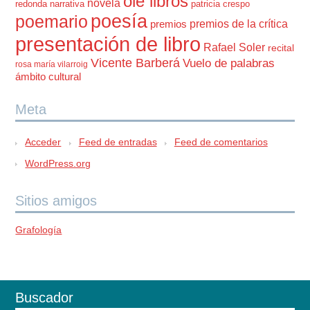
olé libros
novela
redonda
narrativa
patricia crespo
poesía
poemario
premios de la crítica
premios
presentación de libro
Rafael Soler
recital
Vicente Barberá
Vuelo de palabras
rosa maría vilarroig
ámbito cultural
Meta
Acceder
Feed de entradas
Feed de comentarios
WordPress.org
Sitios amigos
Grafología
Buscador