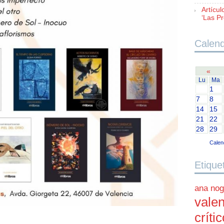
Artícul
‘Las Pr
Calend
«
Lu
Ma
1
7
8
14
15
21
22
28
29
Calen
Etique
ana nog
valen
críti