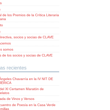
s
a
al de los Premios de la Crítica Literaria
iana
to
a
irectiva, socios y socias de CLAVE
acemos
es somos
as de los socios y socias de CLAVE
as recientes
Ángeles Chavarría en la IV NIT DE
 JÉRICA
del XI Certamen Maratón de
elatos
lada de Vinos y Versos
ncuentro de Poesía en la Casa Verde
millas