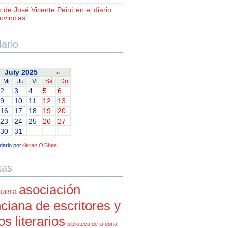
o de José Vicente Peiró en el diario
ovincias’
ario
July 2025
»
Mi
Ju
Vi
Sá
Do
2
3
4
5
6
9
10
11
12
13
16
17
18
19
20
23
24
25
26
27
30
31
dario por
Kieran O'Shea
tas
asociación
uera
ciana de escritores y
cos literarios
biblioteca de la dona