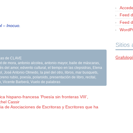
Accede
Feed d
Feed d
l – Inocuo.
WordPr
Sitios
Grafolog
ocias de CLAVE
nt de mora
,
antonio alcolea
,
antonio mayor
,
baile de máscaras
,
és del amor
,
edvento cultural
,
el tiempo en las clepsidras
,
Elena
ol
,
José Antonio Olmedo
,
la piel del otro
,
libros
,
mar busquets
,
oreno rubio
,
poesía
,
polaroids
,
presentación de libro
,
recital
,
o
,
Vicente Barberá
,
Vuelo de palabras
ca hispano-francesa ‘Poesía sin fronteras VIII’,
hel Cassir
a de Asociaciones de Escritoras y Escritores que ha