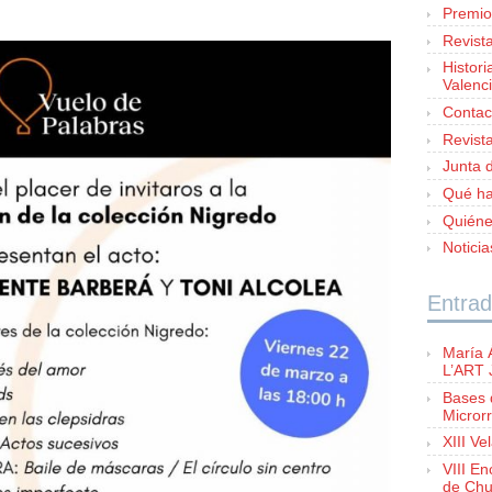
Premio
Revist
Histori
Valenc
Contac
Revist
Junta d
Qué h
Quién
Notici
Entrad
María 
L’ART
Bases 
Microrr
XIII Ve
VIII E
de Chu