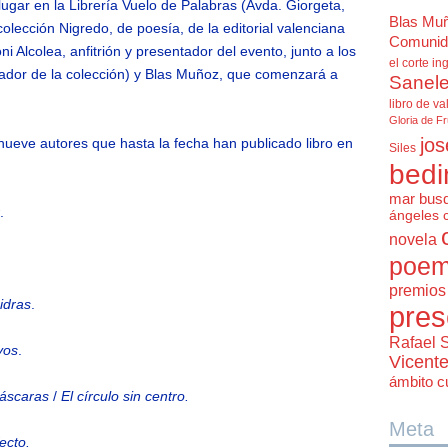
ugar en la Librería Vuelo de Palabras (Avda. Giorgeta,
Blas Mu
colección Nigredo, de poesía, de la editorial valenciana
Comunid
ni Alcolea, anfitrión y presentador del evento, junto a los
el corte in
nador de la colección) y Blas Muñoz, que comenzará a
Sanele
libro de va
Gloria de F
jos
 nueve autores que hasta la fecha han publicado libro en
Siles
bedi
mar bus
.
ángeles 
novela
poem
premios 
idras
.
pres
Rafael 
vos
.
Vicent
ámbito cu
máscaras
/
El círculo sin centro.
Meta
ecto.