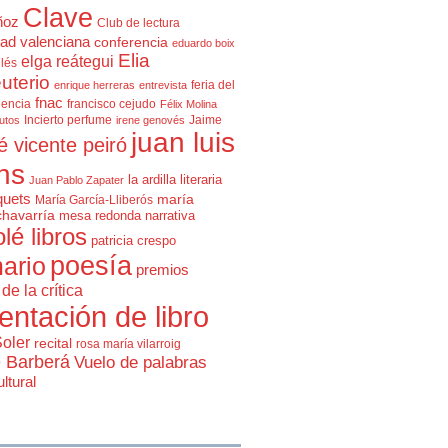
Clave
ñoz
Club de lectura
ad valenciana
conferencia
eduardo boix
Elia
elga reátegui
glés
uterio
feria del
enrique herreras
entrevista
fnac
lencia
francisco cejudo
Félix Molina
Incierto perfume
Jaime
rutos
irene genovés
juan luis
é vicente peiró
ns
la ardilla literaria
Juan Pablo Zapater
quets
maría
María García-Lliberós
chavarría
mesa redonda
narrativa
olé libros
patricia crespo
poesía
ario
premios
de la crítica
entación de libro
Soler
recital
rosa maría vilarroig
e Barberá
Vuelo de palabras
ltural