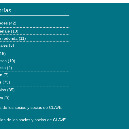
rías
dades
(42)
enaje
(10)
 redonda
(11)
tales
(5)
15)
rsos
(10)
esto
(2)
ón
(7)
s
(79)
ios
(35)
ta
(9)
as de los socios y socias de CLAVE
cias de los socios y socias de CLAVE