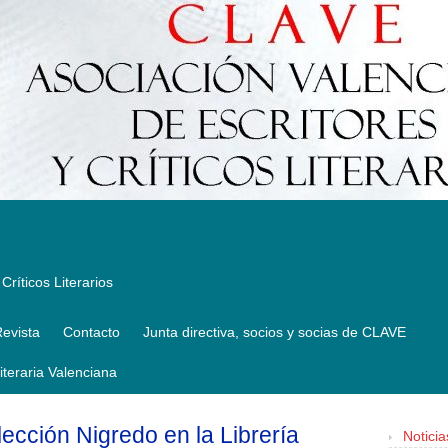
Críticos Literarios
evista
Contacto
Junta directiva, socios y socias de CLAVE
Literaria Valenciana
lección Nigredo en la Librería
Noticia