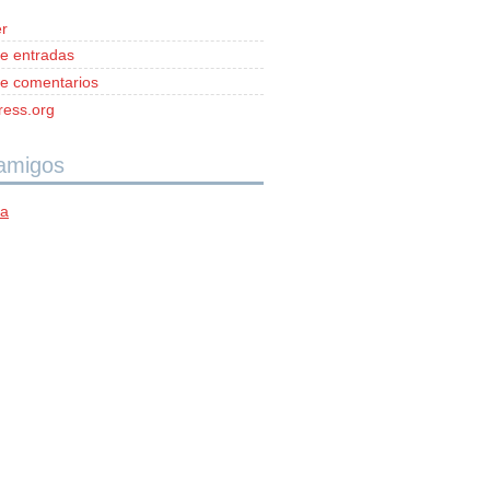
r
e entradas
e comentarios
ess.org
 amigos
ía