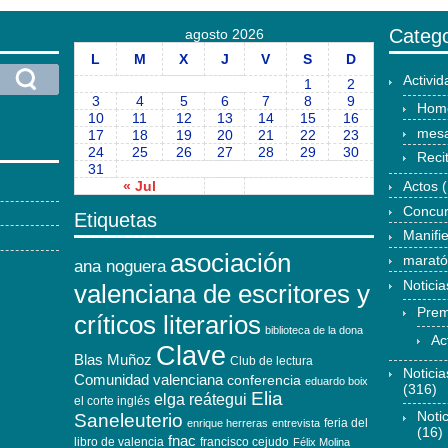
Catego
agosto 2026
L
M
X
J
V
S
D
Activi
1
2
3
4
5
6
7
8
9
Hom
10
11
12
13
14
15
16
mesa
17
18
19
20
21
22
23
24
25
26
27
28
29
30
Reci
31
« Jul
Actos
(
Concu
Etiquetas
Manifi
asociación
marat
ana noguera
Noticia
valenciana de escritores y
Prem
críticos literarios
biblioteca de la dona
Ac
Clave
Blas Muñoz
Club de lectura
Notici
Comunidad valenciana
conferencia
eduardo boix
(316)
Elia
elga reátegui
el corte inglés
Noti
Saneleuterio
feria del
enrique herreras
entrevista
(16)
fnac
libro de valencia
francisco cejudo
Félix Molina