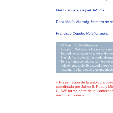
Mar Busquets,
La piel del otro.
Rosa María Vilarroig,
Isómero de so
Francisco Cejudo,
Notaflorismos.
22 March, 2024
Webmaster
Posted in:
Noticias de los socios y s
Tagged:
actos sucesivos
,
alejandro fo
Blas Muñoz
,
colección nigredo
,
despu
Torres
,
francisco cejudo
,
Isómero de s
notaflorismos
,
olé libros
,
pedro josé m
rosa maría vilarroig
,
un dios imperfect
« Presentación de la antología poéti
coordinada por Jaime B. Rosa y Mic
CLAVE forma parte de la Conferenci
nacido en Soria »