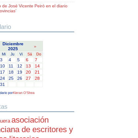
o de José Vicente Peiró en el diario
ovincias’
ario
Diciembre
»
2025
Mi
Ju
Vi
Sá
Do
3
4
5
6
7
10
11
12
13
14
17
18
19
20
21
24
25
26
27
28
31
dario por
Kieran O'Shea
tas
asociación
uera
ciana de escritores y