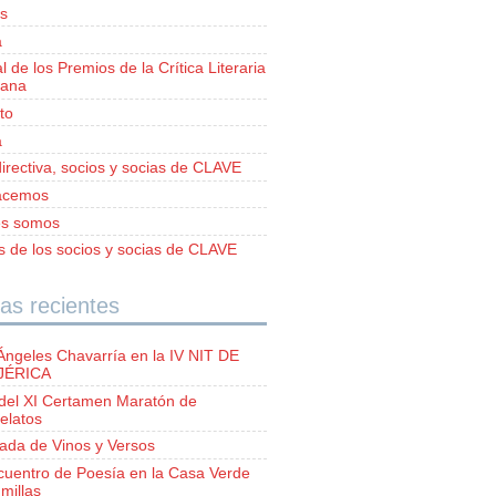
s
a
al de los Premios de la Crítica Literaria
iana
to
a
irectiva, socios y socias de CLAVE
acemos
es somos
as de los socios y socias de CLAVE
as recientes
Ángeles Chavarría en la IV NIT DE
 JÉRICA
del XI Certamen Maratón de
elatos
lada de Vinos y Versos
ncuentro de Poesía en la Casa Verde
millas