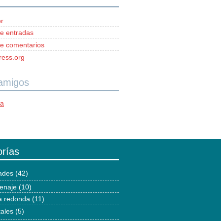
r
e entradas
e comentarios
ess.org
 amigos
ía
rías
dades
(42)
enaje
(10)
 redonda
(11)
tales
(5)