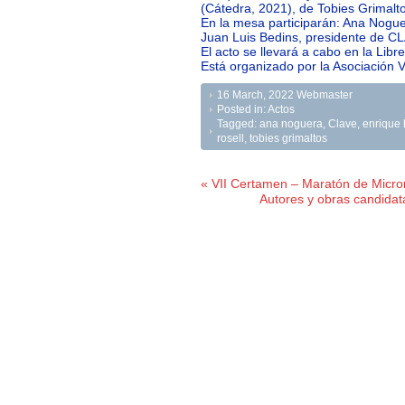
(Cátedra, 2021), de Tobies Grimalto
En la mesa participarán: Ana Noguer
Juan Luis Bedins, presidente de C
El acto se llevará a cabo en la Libre
Está organizado por la Asociación V
16 March, 2022
Webmaster
Posted in:
Actos
Tagged:
ana noguera
,
Clave
,
enrique 
rosell
,
tobies grimaltos
« VII Certamen – Maratón de Micror
Autores y obras candidata