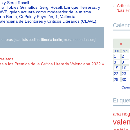
s y Sergi Rosell.
Artícul
a, Tobies Grimaltos, Sergi Rosell, Enrique Herreras, y
‘Las Pr
LAVE, quien actuará como moderador de la misma.
ría Berlín, C/ Polo y Peyrolón, 1; València.
alenciana de Escritores y Críticos Literarios (CLAVE).
Calend
herreras
,
juan luis bedins
,
librería berlín
,
mesa redonda
,
sergi
«
Lu
Ma
1
2
relatos
8
9
s a los Premios de la Crítica Literaria Valenciana 2022 »
15
16
22
23
29
30
Calen
Etique
ana nog
valen