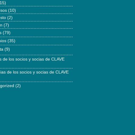
15)
rsos
(10)
esto
(2)
ón
(7)
s
(79)
ios
(35)
ta
(9)
as de los socios y socias de CLAVE
cias de los socios y socias de CLAVE
gorized
(2)