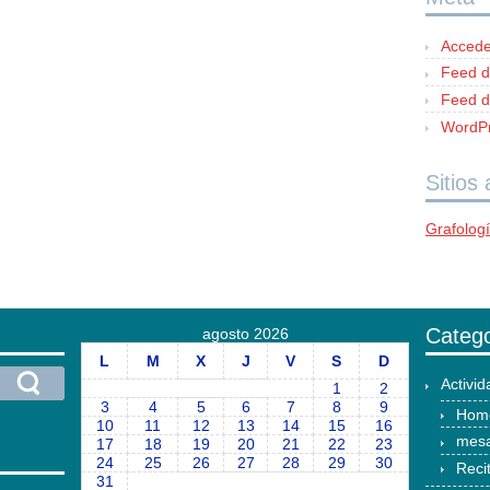
Accede
Feed d
Feed d
WordPr
Sitios
Grafolog
Catego
agosto 2026
L
M
X
J
V
S
D
Activi
1
2
3
4
5
6
7
8
9
Hom
10
11
12
13
14
15
16
mesa
17
18
19
20
21
22
23
24
25
26
27
28
29
30
Reci
31