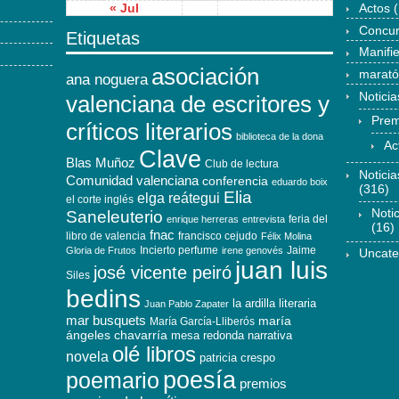
« Jul
Actos
(
Concu
Etiquetas
Manifi
asociación
marat
ana noguera
Noticia
valenciana de escritores y
Prem
críticos literarios
biblioteca de la dona
Ac
Clave
Blas Muñoz
Club de lectura
Notici
Comunidad valenciana
conferencia
eduardo boix
(316)
Elia
elga reátegui
el corte inglés
Noti
Saneleuterio
feria del
enrique herreras
entrevista
(16)
fnac
libro de valencia
francisco cejudo
Félix Molina
Incierto perfume
Jaime
Gloria de Frutos
irene genovés
Uncate
juan luis
josé vicente peiró
Siles
bedins
la ardilla literaria
Juan Pablo Zapater
mar busquets
maría
María García-Lliberós
ángeles chavarría
mesa redonda
narrativa
olé libros
novela
patricia crespo
poesía
poemario
premios