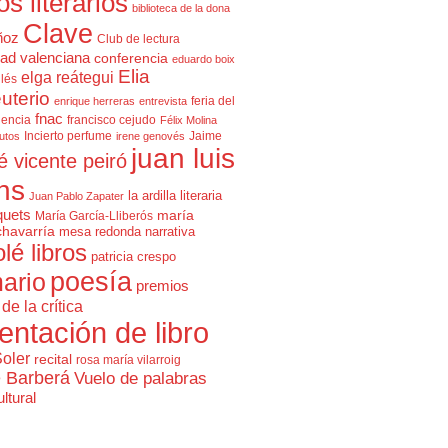
cos literarios
biblioteca de la dona
Clave
ñoz
Club de lectura
ad valenciana
conferencia
eduardo boix
Elia
elga reátegui
glés
uterio
feria del
enrique herreras
entrevista
fnac
lencia
francisco cejudo
Félix Molina
Incierto perfume
Jaime
rutos
irene genovés
juan luis
é vicente peiró
ns
la ardilla literaria
Juan Pablo Zapater
quets
maría
María García-Lliberós
chavarría
mesa redonda
narrativa
olé libros
patricia crespo
poesía
ario
premios
de la crítica
entación de libro
Soler
recital
rosa maría vilarroig
e Barberá
Vuelo de palabras
ltural