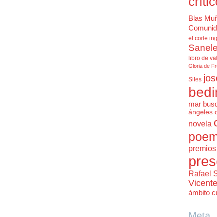
críti
Blas Mu
Comunid
el corte in
Sanele
libro de va
Gloria de F
jos
Siles
bedi
mar bus
ángeles 
novela
poem
premios 
pres
Rafael 
Vicent
ámbito cu
Meta