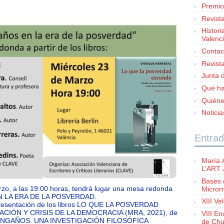
Premio
Revist
Histori
Valenc
Contac
Revist
Junta d
Qué h
Quién
Notici
Entrad
María 
L’ART
Bases 
rzo, a las 19:00 horas, tendrá lugar una mesa redonda
Microrr
N LA ERA DE LA POSVERDAD.
XIII Ve
resentación de los libros LO QUE LA POSVERDAD
IÓN Y CRISIS DE LA DEMOCRACIA (MRA, 2021), de
VIII E
Y ENGAÑOS. UNA INVESTIGACIÓN FILOSÓFICA
de Chu