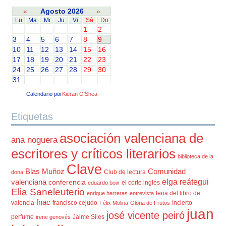
«
Agosto 2026
»
Lu
Ma
Mi
Ju
Vi
Sá
Do
1
2
3
4
5
6
7
8
9
10
11
12
13
14
15
16
17
18
19
20
21
22
23
24
25
26
27
28
29
30
31
Calendario por
Kieran O'Shea
Etiquetas
asociación valenciana de
ana noguera
escritores y críticos literarios
biblioteca de la
Clave
Blas Muñoz
Comunidad
Club de lectura
dona
elga reátegui
valenciana
conferencia
el corte inglés
eduardo boix
Elia Saneleuterio
feria del libro de
enrique herreras
entrevista
fnac
valencia
francisco cejudo
Incierto
Félix Molina
Gloria de Frutos
juan
josé vicente peiró
perfume
Jaime Siles
irene genovés