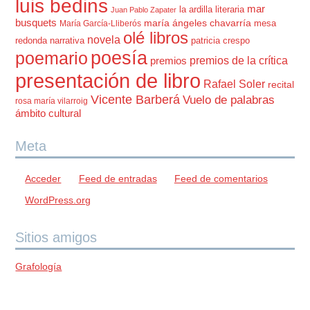
luis bedins
mar
la ardilla literaria
Juan Pablo Zapater
busquets
maría ángeles chavarría
mesa
María García-Lliberós
olé libros
novela
redonda
narrativa
patricia crespo
poesía
poemario
premios de la crítica
premios
presentación de libro
Rafael Soler
recital
Vicente Barberá
Vuelo de palabras
rosa maría vilarroig
ámbito cultural
Meta
Acceder
Feed de entradas
Feed de comentarios
WordPress.org
Sitios amigos
Grafología