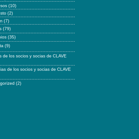
rsos
(10)
esto
(2)
ón
(7)
s
(79)
ios
(35)
ta
(9)
as de los socios y socias de CLAVE
cias de los socios y socias de CLAVE
gorized
(2)