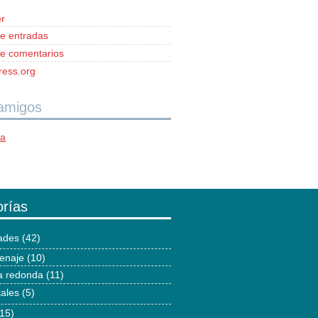
r
e entradas
e comentarios
ess.org
 amigos
ía
rías
dades
(42)
enaje
(10)
 redonda
(11)
tales
(5)
15)