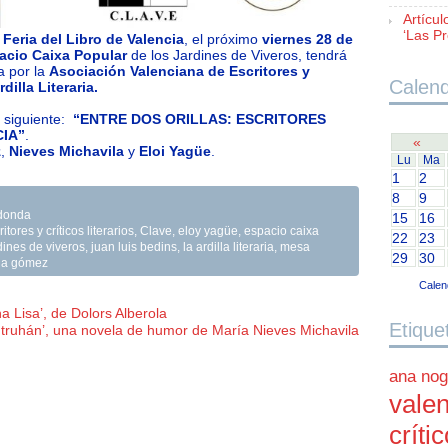
Artícul
‘Las Pr
 Feria del Libro de Valencia
, el próximo
viernes 28 de
spacio Caixa Popular
de los Jardines de Viveros, tendrá
a por la
Asociación Valenciana de Escritores y
Calend
rdilla Literaria.
 siguiente:
“ENTRE DOS ORILLAS: ESCRITORES
IA”
.
«
z
,
Nieves Michavila
y
Eloi Yagüe
.
Lu
Ma
1
2
8
9
donda
15
16
ores y críticos literarios
,
Clave
,
eloy yagüe
,
espacio caixa
22
23
dines de viveros
,
juan luis bedins
,
la ardilla literaria
,
mesa
29
30
cia gómez
Calen
a Lisa’, de Dolors Alberola
Etique
 truhán’, una novela de humor de María Nieves Michavila
ana nog
valen
críti