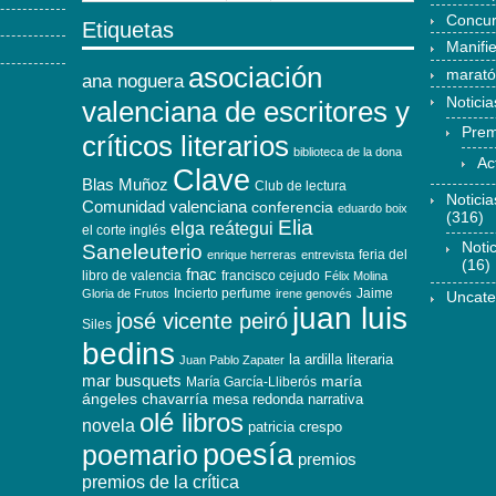
Concu
Etiquetas
Manifi
asociación
marat
ana noguera
Noticia
valenciana de escritores y
Prem
críticos literarios
biblioteca de la dona
Ac
Clave
Blas Muñoz
Club de lectura
Notici
Comunidad valenciana
conferencia
eduardo boix
(316)
Elia
elga reátegui
el corte inglés
Noti
Saneleuterio
feria del
enrique herreras
entrevista
(16)
fnac
libro de valencia
francisco cejudo
Félix Molina
Incierto perfume
Jaime
Gloria de Frutos
irene genovés
Uncate
juan luis
josé vicente peiró
Siles
bedins
la ardilla literaria
Juan Pablo Zapater
mar busquets
maría
María García-Lliberós
ángeles chavarría
mesa redonda
narrativa
olé libros
novela
patricia crespo
poesía
poemario
premios
premios de la crítica