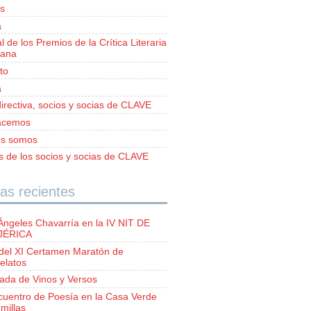
s
a
al de los Premios de la Crítica Literaria
iana
to
a
irectiva, socios y socias de CLAVE
acemos
es somos
as de los socios y socias de CLAVE
as recientes
Ángeles Chavarría en la IV NIT DE
 JÉRICA
del XI Certamen Maratón de
elatos
lada de Vinos y Versos
ncuentro de Poesía en la Casa Verde
millas