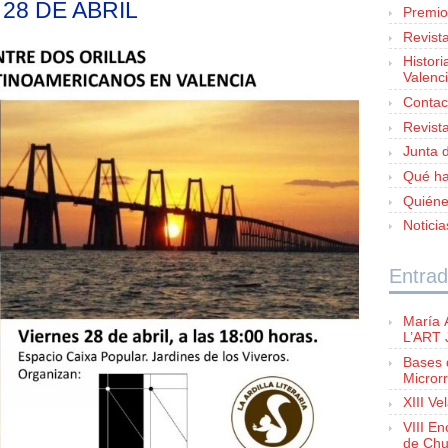
28 DE ABRIL
Premio
Revist
Histori
Valenc
Contac
Revist
Junta d
Qué h
Quién
Notici
Entrad
María 
L’ART
Bases 
Microrr
XIII Ve
VIII E
de Chu