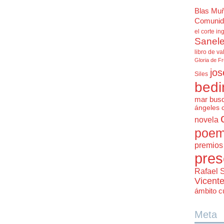
Blas Mu
Comunid
el corte in
Sanele
libro de va
Gloria de F
jos
Siles
bedi
mar bus
ángeles 
novela
poem
premios 
pres
Rafael 
Vicent
ámbito cu
Meta