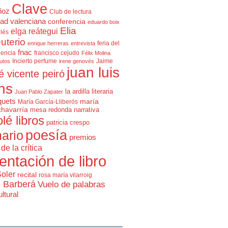
Clave
ñoz
Club de lectura
ad valenciana
conferencia
eduardo boix
Elia
elga reátegui
glés
uterio
feria del
enrique herreras
entrevista
fnac
lencia
francisco cejudo
Félix Molina
Incierto perfume
Jaime
rutos
irene genovés
juan luis
é vicente peiró
ns
la ardilla literaria
Juan Pablo Zapater
quets
maría
María García-Lliberós
chavarría
mesa redonda
narrativa
olé libros
patricia crespo
poesía
ario
premios
de la crítica
entación de libro
Soler
recital
rosa maría vilarroig
e Barberá
Vuelo de palabras
ltural