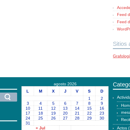
Accede
Feed d
Feed d
WordPr
Sitios
Grafolog
Catego
agosto 2026
L
M
X
J
V
S
D
Activi
1
2
3
4
5
6
7
8
9
Hom
10
11
12
13
14
15
16
mesa
17
18
19
20
21
22
23
24
25
26
27
28
29
30
Reci
31
« Jul
Actos
(