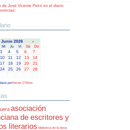
o de José Vicente Peiró en el diario
ovincias’
ario
Junio 2026
»
Mi
Ju
Vi
Sá
Do
3
4
5
6
7
10
11
12
13
14
17
18
19
20
21
24
25
26
27
28
dario por
Kieran O'Shea
tas
asociación
uera
ciana de escritores y
cos literarios
biblioteca de la dona