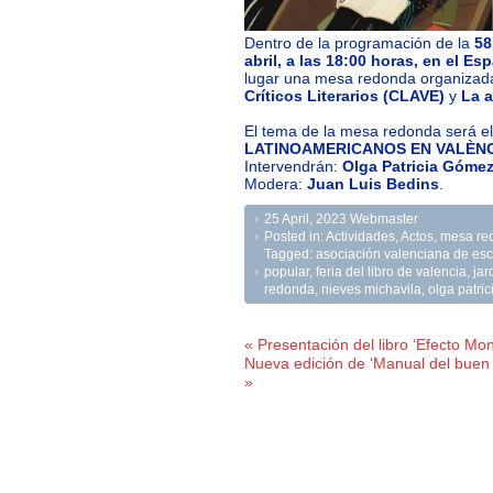
Dentro de la programación de la
58
abril, a las 18:00 horas, en el E
lugar una mesa redonda organizad
Críticos Literarios (CLAVE)
y
La a
El tema de la mesa redonda será el
LATINOAMERICANOS EN VALÈNC
Intervendrán:
Olga Patricia Góme
Modera:
Juan Luis Bedins
.
25 April, 2023
Webmaster
Posted in:
Actividades
,
Actos
,
mesa re
Tagged:
asociación valenciana de escrit
popular
,
feria del libro de valencia
,
jar
redonda
,
nieves michavila
,
olga patri
« Presentación del libro ‘Efecto Mon
Nueva edición de ‘Manual del buen
»