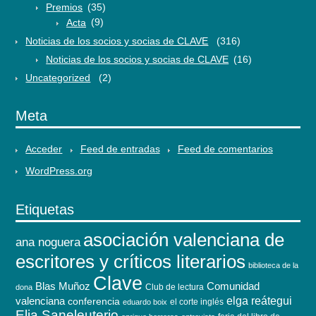
Premios
(35)
Acta
(9)
Noticias de los socios y socias de CLAVE
(316)
Noticias de los socios y socias de CLAVE
(16)
Uncategorized
(2)
Meta
Acceder
Feed de entradas
Feed de comentarios
WordPress.org
Etiquetas
asociación valenciana de
ana noguera
escritores y críticos literarios
biblioteca de la
Clave
Blas Muñoz
Comunidad
Club de lectura
dona
elga reátegui
valenciana
conferencia
el corte inglés
eduardo boix
Elia Saneleuterio