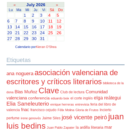
«
July 2026
»
Lu
Ma
Mi
Ju
Vi
Sá
Do
1
2
3
4
5
6
7
8
9
10
11
12
13
14
15
16
17
18
19
20
21
22
23
24
25
26
27
28
29
30
31
Calendario por
Kieran O'Shea
Etiquetas
asociación valenciana de
ana noguera
escritores y críticos literarios
biblioteca de la
Clave
Blas Muñoz
Comunidad
Club de lectura
dona
elga reátegui
valenciana
conferencia
el corte inglés
eduardo boix
Elia Saneleuterio
feria del libro de
enrique herreras
entrevista
fnac
valencia
francisco cejudo
Incierto
Félix Molina
Gloria de Frutos
juan
josé vicente peiró
perfume
Jaime Siles
irene genovés
luis bedins
mar
la ardilla literaria
Juan Pablo Zapater