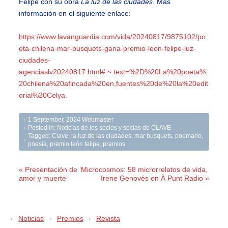
Felipe con su obra
La luz de las ciudades
. Más
información en el siguiente enlace:
https://www.lavanguardia.com/vida/20240817/9875102/po
eta-chilena-mar-busquets-gana-premio-leon-felipe-luz-
ciudades-
agenciaslv20240817.html#:~:text=%2D%20La%20poeta%
20chilena%20afincada%20en,fuentes%20de%20la%20edit
orial%20Celya.
1 September, 2024
Webmaster
Posted in:
Noticias de los socios y socias de CLAVE
Tagged:
Clave
,
la luz de las ciudades
,
mar busquets
,
poemario
,
poesía
,
premio león felipe
,
premios
« Presentación de ‘Microcosmos: 58 microrrelatos de vida,
amor y muerte’
Irene Genovés en À Punt Radio »
Noticias
Premios
Revista