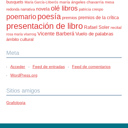
busquets
maría ángeles chavarría
mesa
María García-Lliberós
olé libros
novela
redonda
narrativa
patricia crespo
poesía
poemario
premios de la crítica
premios
presentación de libro
Rafael Soler
recital
Vicente Barberá
Vuelo de palabras
rosa maría vilarroig
ámbito cultural
Meta
Acceder
Feed de entradas
Feed de comentarios
WordPress.org
Sitios amigos
Grafología