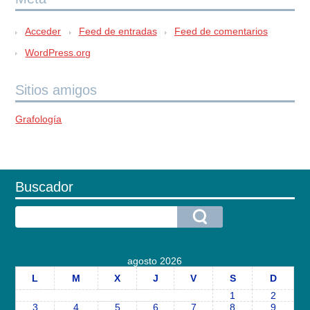
Acceder
Feed de entradas
Feed de comentarios
WordPress.org
Sitios amigos
Grafología
Buscador
agosto 2026
L
M
X
J
V
S
D
1
2
3
4
5
6
7
8
9