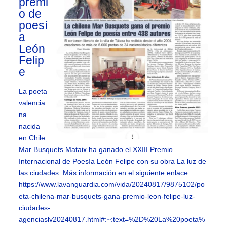
premi
o de
poesí
a
León
Felip
e
La poeta
valencia
na
nacida
en Chile
Mar Busquets Mataix ha ganado el XXIII Premio
Internacional de Poesía León Felipe con su obra La luz de
las ciudades. Más información en el siguiente enlace:
https://www.lavanguardia.com/vida/20240817/9875102/po
eta-chilena-mar-busquets-gana-premio-leon-felipe-luz-
ciudades-
agenciaslv20240817.html#:~:text=%2D%20La%20poeta%