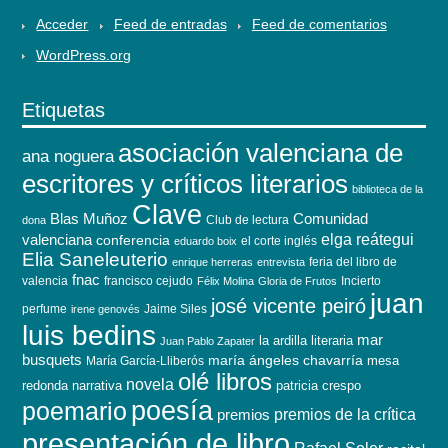
Acceder
Feed de entradas
Feed de comentarios
WordPress.org
Etiquetas
asociación valenciana de
ana noguera
escritores y críticos literarios
biblioteca de la
Clave
Blas Muñoz
Comunidad
Club de lectura
dona
elga reátegui
valenciana
conferencia
el corte inglés
eduardo boix
Elia Saneleuterio
feria del libro de
enrique herreras
entrevista
fnac
valencia
francisco cejudo
Incierto
Félix Molina
Gloria de Frutos
juan
josé vicente peiró
perfume
Jaime Siles
irene genovés
luis bedins
mar
la ardilla literaria
Juan Pablo Zapater
busquets
maría ángeles chavarría
mesa
María García-Lliberós
olé libros
novela
redonda
narrativa
patricia crespo
poesía
poemario
premios de la crítica
premios
presentación de libro