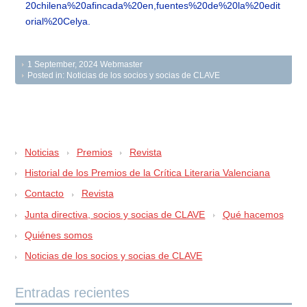
20chilena%20afincada%20en,fuentes%20de%20la%20edit
orial%20Celya.
1 September, 2024
Webmaster
Posted in:
Noticias de los socios y socias de CLAVE
Noticias
Premios
Revista
Historial de los Premios de la Crítica Literaria Valenciana
Contacto
Revista
Junta directiva, socios y socias de CLAVE
Qué hacemos
Quiénes somos
Noticias de los socios y socias de CLAVE
Entradas recientes