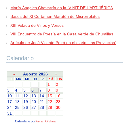
María Ángeles Chavarría en la IV NIT DE L’ART JÉRICA
Bases del XI Certamen Maratón de Microrrelatos
XIII Velada de Vinos y Versos
VIII Encuentro de Poesía en la Casa Verde de Chumillas
Artículo de José Vicente Peiró en el diario ‘Las Provincias’
Calendario
«
Agosto 2026
»
Lu
Ma
Mi
Ju
Vi
Sá
Do
1
2
3
4
5
6
7
8
9
10
11
12
13
14
15
16
17
18
19
20
21
22
23
24
25
26
27
28
29
30
31
Calendario por
Kieran O'Shea