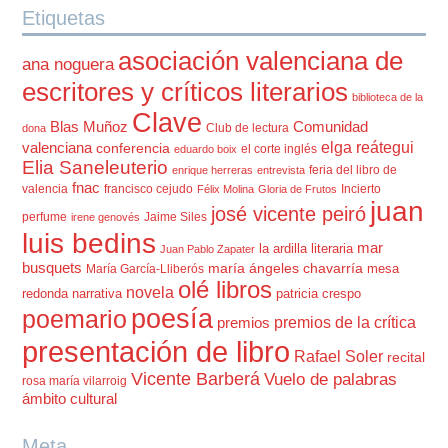
Etiquetas
asociación valenciana de
ana noguera
escritores y críticos literarios
biblioteca de la
Clave
Blas Muñoz
Comunidad
Club de lectura
dona
elga reátegui
valenciana
conferencia
el corte inglés
eduardo boix
Elia Saneleuterio
feria del libro de
enrique herreras
entrevista
fnac
valencia
francisco cejudo
Incierto
Félix Molina
Gloria de Frutos
juan
josé vicente peiró
perfume
Jaime Siles
irene genovés
luis bedins
mar
la ardilla literaria
Juan Pablo Zapater
busquets
maría ángeles chavarría
mesa
María García-Lliberós
olé libros
novela
redonda
narrativa
patricia crespo
poesía
poemario
premios de la crítica
premios
presentación de libro
Rafael Soler
recital
Vicente Barberá
Vuelo de palabras
rosa maría vilarroig
ámbito cultural
Meta