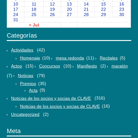
10
11
12
13
14
15
16
17
18
19
20
21
22
23
24
25
26
27
28
29
30
31
« Jul
Categorías
Actividades
(42)
Homenaje
(10)
mesa redonda
(11)
Recitales
(5)
Actos
(15)
Concursos
(10)
Manifiesto
(2)
maratón
(7)
Noticias
(79)
Premios
(35)
Acta
(9)
Noticias de los socios y socias de CLAVE
(316)
Noticias de los socios y socias de CLAVE
(16)
Uncategorized
(2)
Meta