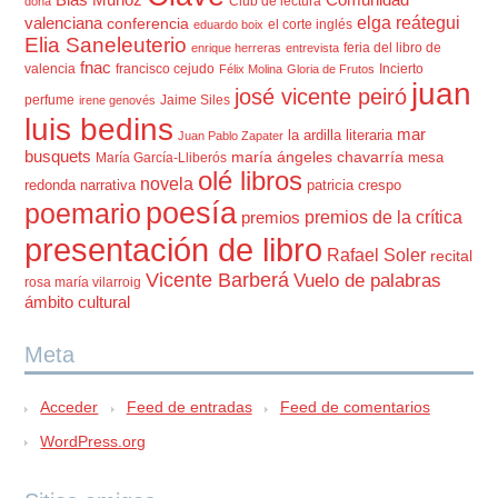
Club de lectura
dona
elga reátegui
valenciana
conferencia
el corte inglés
eduardo boix
Elia Saneleuterio
feria del libro de
enrique herreras
entrevista
fnac
valencia
francisco cejudo
Incierto
Félix Molina
Gloria de Frutos
juan
josé vicente peiró
perfume
Jaime Siles
irene genovés
luis bedins
mar
la ardilla literaria
Juan Pablo Zapater
busquets
maría ángeles chavarría
mesa
María García-Lliberós
olé libros
novela
redonda
narrativa
patricia crespo
poesía
poemario
premios de la crítica
premios
presentación de libro
Rafael Soler
recital
Vicente Barberá
Vuelo de palabras
rosa maría vilarroig
ámbito cultural
Meta
Acceder
Feed de entradas
Feed de comentarios
WordPress.org