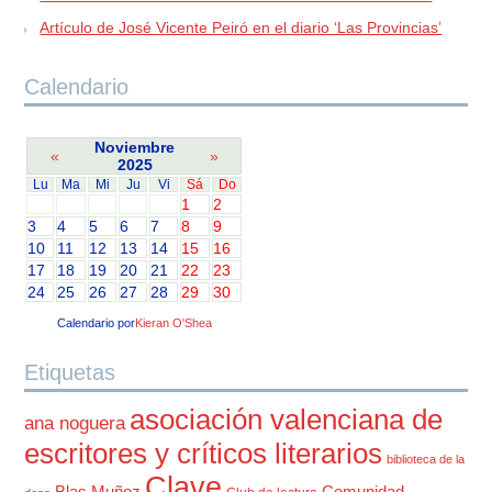
Artículo de José Vicente Peiró en el diario ‘Las Provincias’
Calendario
Noviembre
«
»
2025
Lu
Ma
Mi
Ju
Vi
Sá
Do
1
2
3
4
5
6
7
8
9
10
11
12
13
14
15
16
17
18
19
20
21
22
23
24
25
26
27
28
29
30
Calendario por
Kieran O'Shea
Etiquetas
asociación valenciana de
ana noguera
escritores y críticos literarios
biblioteca de la
Clave
Blas Muñoz
Comunidad