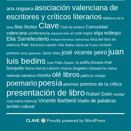
asociación valenciana de
ana noguera
escritores y críticos literarios
biblioteca de la
Clave
Blas Muñoz
Comunidad
Club de lectura
dona
elga reátegui
valenciana
conferencia
el corte inglés
eduardo boix
Elia Saneleuterio
feria del libro de
enrique herreras
entrevista
fnac
valencia
francisco cejudo
Incierto
Félix Molina
Gloria de Frutos
juan
josé vicente peiró
perfume
Jaime Siles
irene genovés
luis bedins
mar
la ardilla literaria
Juan Pablo Zapater
busquets
maría ángeles chavarría
mesa
María García-Lliberós
olé libros
novela
redonda
narrativa
patricia crespo
poesía
poemario
premios de la crítica
premios
presentación de libro
Rafael Soler
recital
Vicente Barberá
Vuelo de palabras
rosa maría vilarroig
ámbito cultural
CLAVE
Proudly powered by WordPress