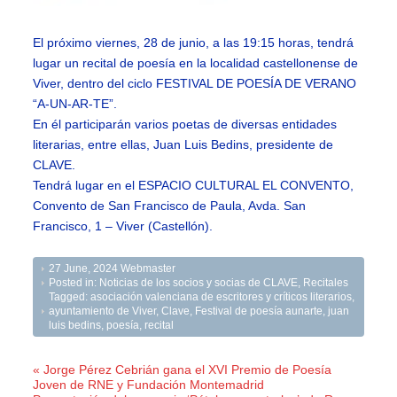
El próximo viernes, 28 de junio, a las 19:15 horas, tendrá
lugar un recital de poesía en la localidad castellonense de
Viver, dentro del ciclo FESTIVAL DE POESÍA DE VERANO
“A-UN-AR-TE”.
En él participarán varios poetas de diversas entidades
literarias, entre ellas, Juan Luis Bedins, presidente de
CLAVE.
Tendrá lugar en el ESPACIO CULTURAL EL CONVENTO,
Convento de San Francisco de Paula, Avda. San
Francisco, 1 – Viver (Castellón).
27 June, 2024
Webmaster
Posted in:
Noticias de los socios y socias de CLAVE
,
Recitales
Tagged:
asociación valenciana de escritores y críticos literarios
,
ayuntamiento de Viver
,
Clave
,
Festival de poesía aunarte
,
juan
luis bedins
,
poesía
,
recital
« Jorge Pérez Cebrián gana el XVI Premio de Poesía
Joven de RNE y Fundación Montemadrid