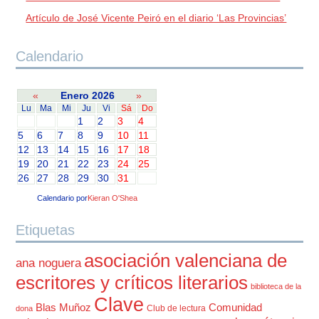
Artículo de José Vicente Peiró en el diario ‘Las Provincias’
Calendario
«
Enero 2026
»
Lu
Ma
Mi
Ju
Vi
Sá
Do
1
2
3
4
5
6
7
8
9
10
11
12
13
14
15
16
17
18
19
20
21
22
23
24
25
26
27
28
29
30
31
Calendario por
Kieran O'Shea
Etiquetas
asociación valenciana de
ana noguera
escritores y críticos literarios
biblioteca de la
Clave
Blas Muñoz
Comunidad
Club de lectura
dona