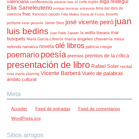
elga reátegui
valenciana
conferencia
el corte inglés
eduardo boix
Elia Saneleuterio
feria del libro de
enrique herreras
entrevista
fnac
valencia
francisco cejudo
Incierto
Félix Molina
Gloria de Frutos
juan
josé vicente peiró
perfume
Jaime Siles
irene genovés
luis bedins
mar
la ardilla literaria
Juan Pablo Zapater
busquets
maría ángeles chavarría
mesa
María García-Lliberós
olé libros
novela
redonda
narrativa
patricia crespo
poesía
poemario
premios de la crítica
premios
presentación de libro
Rafael Soler
recital
Vicente Barberá
Vuelo de palabras
rosa maría vilarroig
ámbito cultural
Meta
Acceder
Feed de entradas
Feed de comentarios
WordPress.org
Sitios amigos