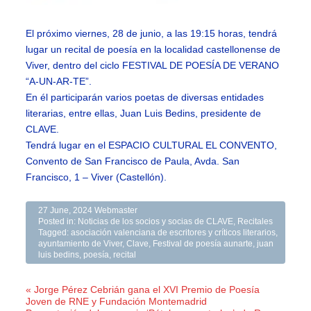
El próximo viernes, 28 de junio, a las 19:15 horas, tendrá
lugar un recital de poesía en la localidad castellonense de
Viver, dentro del ciclo FESTIVAL DE POESÍA DE VERANO
“A-UN-AR-TE”.
En él participarán varios poetas de diversas entidades
literarias, entre ellas, Juan Luis Bedins, presidente de
CLAVE.
Tendrá lugar en el ESPACIO CULTURAL EL CONVENTO,
Convento de San Francisco de Paula, Avda. San
Francisco, 1 – Viver (Castellón).
27 June, 2024
Webmaster
Posted in:
Noticias de los socios y socias de CLAVE
,
Recitales
Tagged:
asociación valenciana de escritores y críticos literarios
,
ayuntamiento de Viver
,
Clave
,
Festival de poesía aunarte
,
juan
luis bedins
,
poesía
,
recital
« Jorge Pérez Cebrián gana el XVI Premio de Poesía
Joven de RNE y Fundación Montemadrid