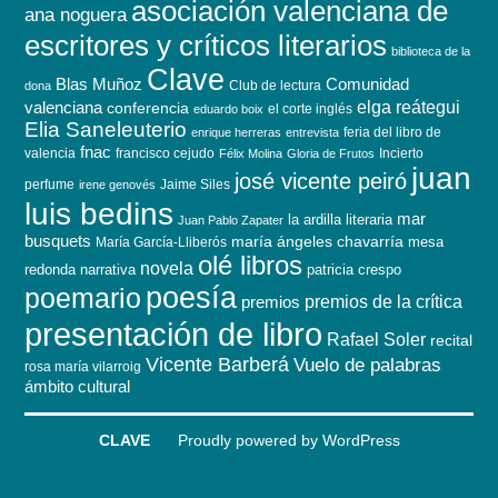
asociación valenciana de
ana noguera
escritores y críticos literarios
biblioteca de la
Clave
Blas Muñoz
Comunidad
Club de lectura
dona
elga reátegui
valenciana
conferencia
el corte inglés
eduardo boix
Elia Saneleuterio
feria del libro de
enrique herreras
entrevista
fnac
valencia
francisco cejudo
Incierto
Félix Molina
Gloria de Frutos
juan
josé vicente peiró
perfume
Jaime Siles
irene genovés
luis bedins
mar
la ardilla literaria
Juan Pablo Zapater
busquets
maría ángeles chavarría
mesa
María García-Lliberós
olé libros
novela
redonda
narrativa
patricia crespo
poesía
poemario
premios de la crítica
premios
presentación de libro
Rafael Soler
recital
Vicente Barberá
Vuelo de palabras
rosa maría vilarroig
ámbito cultural
CLAVE
Proudly powered by WordPress