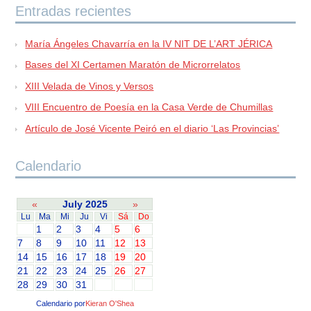
Entradas recientes
María Ángeles Chavarría en la IV NIT DE L’ART JÉRICA
Bases del XI Certamen Maratón de Microrrelatos
XIII Velada de Vinos y Versos
VIII Encuentro de Poesía en la Casa Verde de Chumillas
Artículo de José Vicente Peiró en el diario ‘Las Provincias’
Calendario
«
July 2025
»
Lu
Ma
Mi
Ju
Vi
Sá
Do
1
2
3
4
5
6
7
8
9
10
11
12
13
14
15
16
17
18
19
20
21
22
23
24
25
26
27
28
29
30
31
Calendario por
Kieran O'Shea