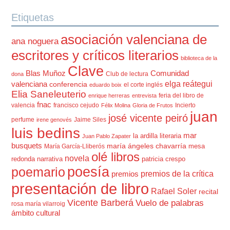
Etiquetas
asociación valenciana de
ana noguera
escritores y críticos literarios
biblioteca de la
Clave
Blas Muñoz
Comunidad
Club de lectura
dona
elga reátegui
valenciana
conferencia
el corte inglés
eduardo boix
Elia Saneleuterio
feria del libro de
enrique herreras
entrevista
fnac
valencia
francisco cejudo
Incierto
Félix Molina
Gloria de Frutos
juan
josé vicente peiró
perfume
Jaime Siles
irene genovés
luis bedins
mar
la ardilla literaria
Juan Pablo Zapater
busquets
maría ángeles chavarría
mesa
María García-Lliberós
olé libros
novela
redonda
narrativa
patricia crespo
poesía
poemario
premios de la crítica
premios
presentación de libro
Rafael Soler
recital
Vicente Barberá
Vuelo de palabras
rosa maría vilarroig
ámbito cultural