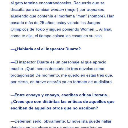
al gato termina encontrándoselos. Recuerdo que se
discutía para cambiar
woman
(mujer) por
woperson
,
aludiendo que contenía el morfema “man” (hombre). Han
pasado más de 25 años, estoy viendo los Juegos
Olímpicos de Tokio y siguen poniendo Women… Al final,
como te dije, el tiempo coloca las cosas en su sitio.
—¿Hablaria así el inspector Duarte?
—El inspector Duarte es un personaje al que aprecio
mucho. ¡Qué menos después de tres novelas como
protagonista! De momento, me quedo en estas tres que,
por cierto, en breve estarán ya en formato de audiolibro.
—Entre ensayo y ensayo, escribes crítica literaria.
¿Crees que son distintas las críticas de aquellos que
escriben de aquellos otros que no escriben?
—Deberían serlo, obviamente. El novelista puede hallar
detalles en las obras que un crítico no novelista no