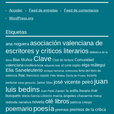
Acceder
Feed de entradas
Feed de comentarios
WordPress.org
Etiquetas
asociación valenciana de
ana noguera
escritores y críticos literarios
biblioteca de la
Clave
Blas Muñoz
Comunidad
Club de lectura
dona
elga reátegui
valenciana
conferencia
el corte inglés
eduardo boix
Elia Saneleuterio
feria del libro de
enrique herreras
entrevista
fnac
valencia
francisco cejudo
Incierto
Félix Molina
Gloria de Frutos
juan
josé vicente peiró
perfume
Jaime Siles
irene genovés
luis bedins
mar
la ardilla literaria
Juan Pablo Zapater
busquets
maría ángeles chavarría
mesa
María García-Lliberós
olé libros
novela
redonda
narrativa
patricia crespo
poesía
poemario
premios de la crítica
premios