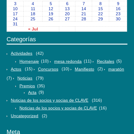
3
4
5
6
7
8
9
10
11
12
13
14
15
16
17
18
19
20
21
22
23
24
25
26
27
28
29
30
31
« Jul
Categorías
Actividades
(42)
Homenaje
(10)
mesa redonda
(11)
Recitales
(5)
Actos
(15)
Concursos
(10)
Manifiesto
(2)
maratón
(7)
Noticias
(79)
Premios
(35)
Acta
(9)
Noticias de los socios y socias de CLAVE
(316)
Noticias de los socios y socias de CLAVE
(16)
Uncategorized
(2)
Meta