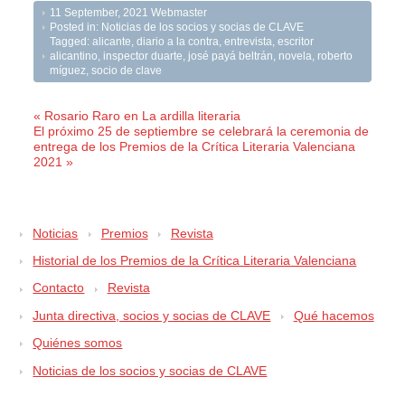
11 September, 2021
Webmaster
Posted in:
Noticias de los socios y socias de CLAVE
Tagged:
alicante
,
diario a la contra
,
entrevista
,
escritor
alicantino
,
inspector duarte
,
josé payá beltrán
,
novela
,
roberto
míguez
,
socio de clave
« Rosario Raro en La ardilla literaria
El próximo 25 de septiembre se celebrará la ceremonia de
entrega de los Premios de la Crítica Literaria Valenciana
2021 »
Noticias
Premios
Revista
Historial de los Premios de la Crítica Literaria Valenciana
Contacto
Revista
Junta directiva, socios y socias de CLAVE
Qué hacemos
Quiénes somos
Noticias de los socios y socias de CLAVE