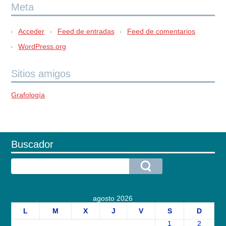
Meta
Acceder
Feed de entradas
Feed de comentarios
WordPress.org
Sitios amigos
Grafología
Buscador
agosto 2026
L
M
X
J
V
S
D
1
2