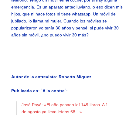
teléfono. Tengo un móvil en el coche, por si hay alguna
emergencia. Es un aparato antediluviano, o eso dicen mis
hijos, que ni hace fotos ni tiene whatsapp. Un móvil de
jubilado, lo llama mi mujer. Cuando los móviles se
popularizaron yo tenía 30 años y pensé: si pude vivir 30
años sin móvil, ¿no puedo vivir 30 más?
Autor de la entrevista: Roberto Míguez
Publicada en: `A la contra´:
José Payá: «El año pasado leí 149 libros. A 1
de agosto ya llevo leídos 68…»