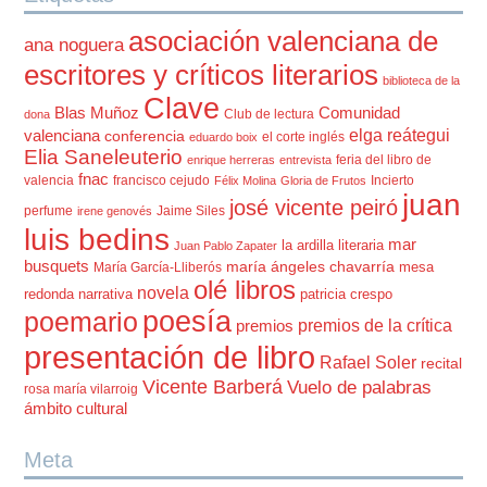
asociación valenciana de
ana noguera
escritores y críticos literarios
biblioteca de la
Clave
Blas Muñoz
Comunidad
Club de lectura
dona
elga reátegui
valenciana
conferencia
el corte inglés
eduardo boix
Elia Saneleuterio
feria del libro de
enrique herreras
entrevista
fnac
valencia
francisco cejudo
Incierto
Félix Molina
Gloria de Frutos
juan
josé vicente peiró
perfume
Jaime Siles
irene genovés
luis bedins
mar
la ardilla literaria
Juan Pablo Zapater
busquets
maría ángeles chavarría
mesa
María García-Lliberós
olé libros
novela
redonda
narrativa
patricia crespo
poesía
poemario
premios de la crítica
premios
presentación de libro
Rafael Soler
recital
Vicente Barberá
Vuelo de palabras
rosa maría vilarroig
ámbito cultural
Meta