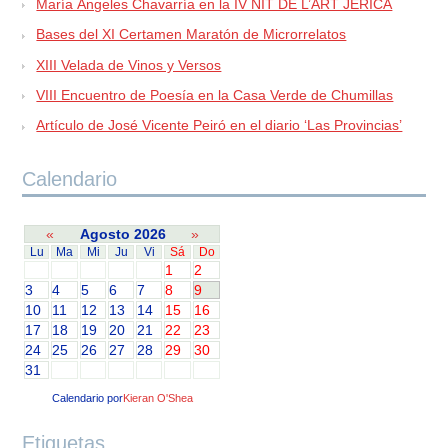
María Ángeles Chavarría en la IV NIT DE L’ART JÉRICA
Bases del XI Certamen Maratón de Microrrelatos
XIII Velada de Vinos y Versos
VIII Encuentro de Poesía en la Casa Verde de Chumillas
Artículo de José Vicente Peiró en el diario ‘Las Provincias’
Calendario
«
Agosto 2026
»
Lu
Ma
Mi
Ju
Vi
Sá
Do
1
2
3
4
5
6
7
8
9
10
11
12
13
14
15
16
17
18
19
20
21
22
23
24
25
26
27
28
29
30
31
Calendario por
Kieran O'Shea
Etiquetas