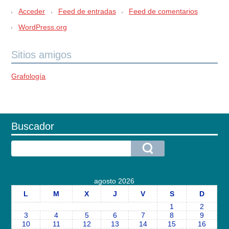
Acceder
Feed de entradas
Feed de comentarios
WordPress.org
Sitios amigos
Grafología
Buscador
agosto 2026
L
M
X
J
V
S
D
1
2
3
4
5
6
7
8
9
10
11
12
13
14
15
16