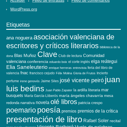
Acceder
Feed de entradas
Feed de comentarios
WordPress.org
Etiquetas
asociación valenciana de
ana noguera
escritores y críticos literarios
biblioteca de la
Clave
Blas Muñoz
Comunidad
Club de lectura
dona
elga reátegui
valenciana
conferencia
el corte inglés
eduardo boix
Elia Saneleuterio
feria del libro de
enrique herreras
entrevista
fnac
valencia
francisco cejudo
Incierto
Félix Molina
Gloria de Frutos
juan
josé vicente peiró
perfume
Jaime Siles
irene genovés
luis bedins
mar
la ardilla literaria
Juan Pablo Zapater
busquets
maría ángeles chavarría
mesa
María García-Lliberós
olé libros
novela
redonda
narrativa
patricia crespo
poesía
poemario
premios de la crítica
premios
presentación de libro
Rafael Soler
recital
Vicente Barberá