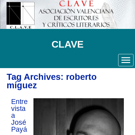
CLAVE
Tag Archives: roberto
míguez
Entre
vista
a
José
Payá