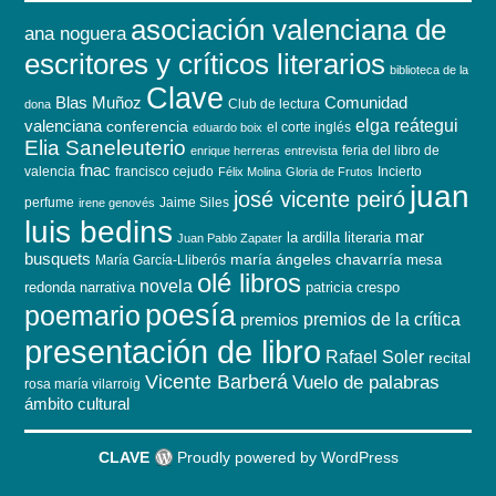
asociación valenciana de
ana noguera
escritores y críticos literarios
biblioteca de la
Clave
Blas Muñoz
Comunidad
Club de lectura
dona
elga reátegui
valenciana
conferencia
el corte inglés
eduardo boix
Elia Saneleuterio
feria del libro de
enrique herreras
entrevista
fnac
valencia
francisco cejudo
Incierto
Félix Molina
Gloria de Frutos
juan
josé vicente peiró
perfume
Jaime Siles
irene genovés
luis bedins
mar
la ardilla literaria
Juan Pablo Zapater
busquets
maría ángeles chavarría
mesa
María García-Lliberós
olé libros
novela
redonda
narrativa
patricia crespo
poesía
poemario
premios de la crítica
premios
presentación de libro
Rafael Soler
recital
Vicente Barberá
Vuelo de palabras
rosa maría vilarroig
ámbito cultural
CLAVE
Proudly powered by WordPress