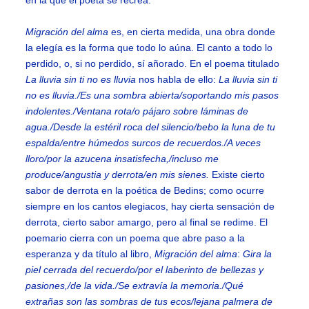
Migración del alma
es, en cierta medida, una obra donde
la elegía es la forma que todo lo aúna. El canto a todo lo
perdido, o, si no perdido, sí añorado. En el poema titulado
La lluvia sin ti no es lluvia
nos habla de ello:
La lluvia sin ti
no es lluvia./Es una sombra abierta/soportando mis pasos
indolentes./Ventana rota/o pájaro sobre láminas de
agua./Desde la estéril roca del silencio/bebo la luna de tu
espalda/entre húmedos surcos de recuerdos./A veces
lloro/por la azucena insatisfecha,/incluso me
produce/angustia y derrota/en mis sienes.
Existe cierto
sabor de derrota en la poética de Bedins; como ocurre
siempre en los cantos elegiacos, hay cierta sensación de
derrota, cierto sabor amargo, pero al final se redime. El
poemario cierra con un poema que abre paso a la
esperanza y da título al libro,
Migración del alma
:
Gira la
piel cerrada del recuerdo/por el laberinto de bellezas y
pasiones,/de la vida./Se extravía la memoria./Qué
extrañas son las sombras de tus ecos/lejana palmera de