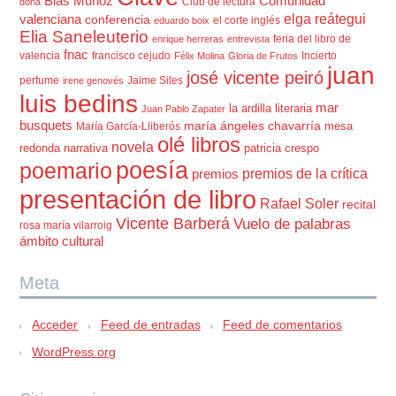
Blas Muñoz
Comunidad
Club de lectura
dona
elga reátegui
valenciana
conferencia
el corte inglés
eduardo boix
Elia Saneleuterio
feria del libro de
enrique herreras
entrevista
fnac
valencia
francisco cejudo
Incierto
Félix Molina
Gloria de Frutos
juan
josé vicente peiró
perfume
Jaime Siles
irene genovés
luis bedins
mar
la ardilla literaria
Juan Pablo Zapater
busquets
maría ángeles chavarría
mesa
María García-Lliberós
olé libros
novela
redonda
narrativa
patricia crespo
poesía
poemario
premios de la crítica
premios
presentación de libro
Rafael Soler
recital
Vicente Barberá
Vuelo de palabras
rosa maría vilarroig
ámbito cultural
Meta
Acceder
Feed de entradas
Feed de comentarios
WordPress.org