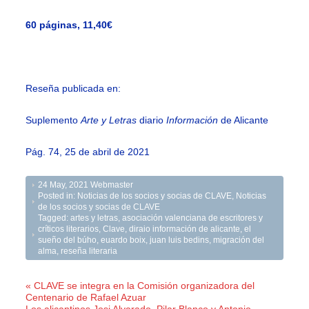
60 páginas, 11,40€
Reseña publicada en:
Suplemento
Arte y Letras
diario
Información
de Alicante
Pág. 74, 25 de abril de 2021
24 May, 2021
Webmaster
Posted in:
Noticias de los socios y socias de CLAVE
,
Noticias
de los socios y socias de CLAVE
Tagged:
artes y letras
,
asociación valenciana de escritores y
críticos literarios
,
Clave
,
diraio información de alicante
,
el
sueño del búho
,
euardo boix
,
juan luis bedins
,
migración del
alma
,
reseña literaria
« CLAVE se integra en la Comisión organizadora del
Centenario de Rafael Azuar
Los alicantinos Josi Alvarado, Pilar Blanco y Antonio