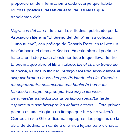
proporcionando información a cada cuerpo que habita.
Muchas poéticas versan de esto, de las vidas que
anhelamos vivir.
Migración del alma
, de Juan Luis Bedins, publicado por la
Asociación literaria “El Sueño del Búho” en su colección
“Luna nueva”, con prólogo de Rosario Raro, es tal vez un
balcón hacia el alma de Bedins. En esta obra el poeta se
hace a un lado y saca al exterior todo lo que lleva dentro.
El poema que abre el libro titulado,
En el otro extremo de
la noche
, ya nos lo indica:
Persigo luces/no excluidas/de la
singular bruma de los tiempos./Húmedo circulo. Compás
de espera/entre ascensores que huelen/a humo de
tabaco,/a cuerpo mojado por licores/y a intensos
perfumes/arrastrados por unos labios rojos./La tarde
esparce sus sombras/por las débiles aceras…
Este primer
poema es una elegía a un tiempo que fue y no volverá.
Ciertos aires a Gil de Biedma impregnan las páginas de la
obra de Bedins. Un canto a una vida lejana pero dichosa,
en la que el poeta se recrea.