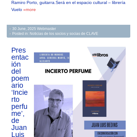
Ramiro Porto, guitarra.Será en el espacio cultural – librería
Vuelo
»more
30 June, 2025
Webmaster
Posted in:
Noticias de los socios y socias de CLAVE
Pres
entac
ión
del
poem
ario
‘Incie
rto
perfu
me’,
de
Juan
Luis