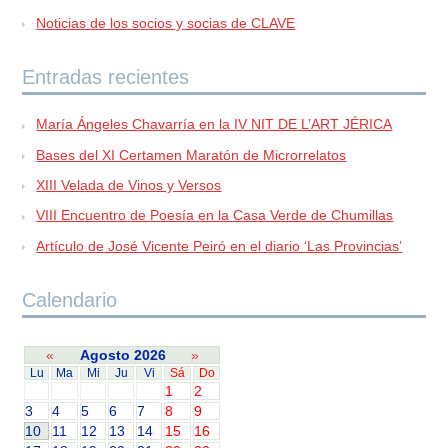
Noticias de los socios y socias de CLAVE
Entradas recientes
María Ángeles Chavarría en la IV NIT DE L’ART JÉRICA
Bases del XI Certamen Maratón de Microrrelatos
XIII Velada de Vinos y Versos
VIII Encuentro de Poesía en la Casa Verde de Chumillas
Artículo de José Vicente Peiró en el diario ‘Las Provincias’
Calendario
«
Agosto 2026
»
Lu
Ma
Mi
Ju
Vi
Sá
Do
1
2
3
4
5
6
7
8
9
10
11
12
13
14
15
16