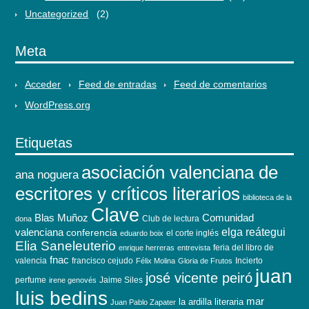
Uncategorized
(2)
Meta
Acceder
Feed de entradas
Feed de comentarios
WordPress.org
Etiquetas
asociación valenciana de
ana noguera
escritores y críticos literarios
biblioteca de la
Clave
Blas Muñoz
Comunidad
Club de lectura
dona
elga reátegui
valenciana
conferencia
el corte inglés
eduardo boix
Elia Saneleuterio
feria del libro de
enrique herreras
entrevista
fnac
valencia
francisco cejudo
Incierto
Félix Molina
Gloria de Frutos
juan
josé vicente peiró
perfume
Jaime Siles
irene genovés
luis bedins
mar
la ardilla literaria
Juan Pablo Zapater