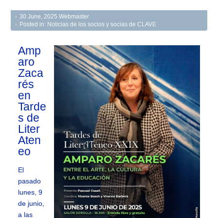
30 June, 2025
Webmaster
Posted in:
Noticias de los socios y socias de CLAVE
Amp
aro
Zaca
rés
en
Tarde
s de
Liter
Aten
eo
El
pasado
lunes, 9
de junio,
a las