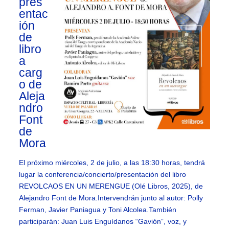
pres
entac
ión
de
libro
a
carg
o de
Aleja
ndro
Font
de
Mora
El próximo miércoles, 2 de julio, a las 18:30 horas, tendrá
lugar la conferencia/concierto/presentación del libro
REVOLCAOS EN UN MERENGUE (Olé Libros, 2025), de
Alejandro Font de Mora.Intervendrán junto al autor: Polly
Ferman, Javier Paniagua y Toni Alcolea.También
participarán: Juan Luis Enguídanos “Gavión”, voz, y