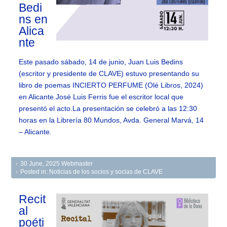
Bedi
ns en
Alica
nte
Este pasado sábado, 14 de junio, Juan Luis Bedins
(escritor y presidente de CLAVE) estuvo presentando su
libro de poemas INCIERTO PERFUME (Olé Libros, 2024)
en Alicante.José Luis Ferris fue el escritor local que
presentó el acto.La presentación se celebró a las 12:30
horas en la Librería 80 Mundos, Avda. General Marvá, 14
– Alicante.
30 June, 2025
Webmaster
Posted in:
Noticias de los socios y socias de CLAVE
Recit
al
poéti