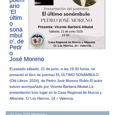
poem
ario
‘El
últim
o
soná
mbul
o’, de
Pedr
o
José Moreno
El pasado sábado, 21 de junio, a las 19:30 horas, se
presentó el libro de poemas EL ÚLTIMO SONÁMBULO
(Olé Libros, 2024), de Pedro José Moreno Rubio.El autor
estuvo acompañado por Vicente Barberá Albalat.La
presentación tuvo lugar en la Casa Regional de Murcia y
Albacete, C/ Los Hierros, 14 – Valencia.
30 June, 2025
Webmaster