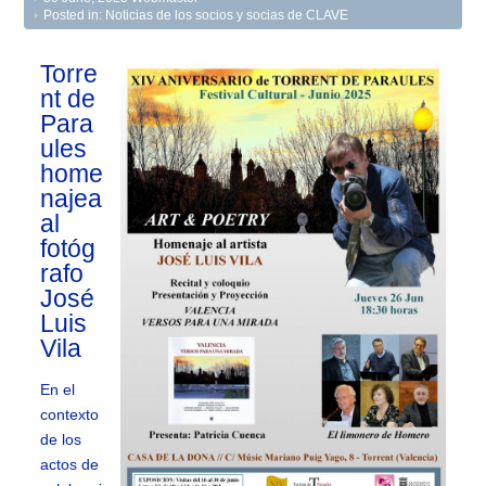
Posted in:
Noticias de los socios y socias de CLAVE
Torre
nt de
Para
ules
home
najea
al
fotóg
rafo
José
Luis
Vila
En el
contexto
de los
actos de