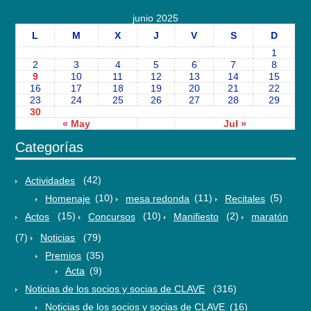
junio 2025
L
M
X
J
V
S
D
1
2
3
4
5
6
7
8
9
10
11
12
13
14
15
16
17
18
19
20
21
22
23
24
25
26
27
28
29
30
« May
Jul »
Categorías
Actividades
(42)
Homenaje
(10)
mesa redonda
(11)
Recitales
(5)
Actos
(15)
Concursos
(10)
Manifiesto
(2)
maratón
(7)
Noticias
(79)
Premios
(35)
Acta
(9)
Noticias de los socios y socias de CLAVE
(316)
Noticias de los socios y socias de CLAVE
(16)