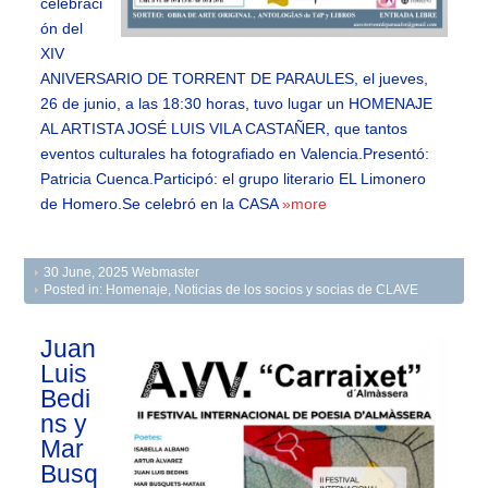
celebraci
ón del
XIV
ANIVERSARIO DE TORRENT DE PARAULES, el jueves,
26 de junio, a las 18:30 horas, tuvo lugar un HOMENAJE
AL ARTISTA JOSÉ LUIS VILA CASTAÑER, que tantos
eventos culturales ha fotografiado en Valencia.Presentó:
Patricia Cuenca.Participó: el grupo literario EL Limonero
de Homero.Se celebró en la CASA
»more
30 June, 2025
Webmaster
Posted in:
Homenaje
,
Noticias de los socios y socias de CLAVE
Juan
Luis
Bedi
ns y
Mar
Busq