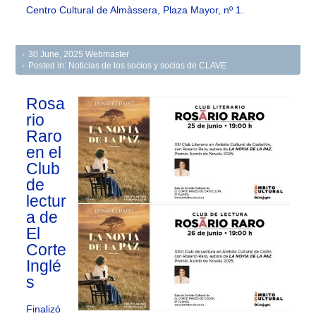
Centro Cultural de Almàssera, Plaza Mayor, nº 1.
30 June, 2025
Webmaster
Posted in:
Noticias de los socios y socias de CLAVE
Rosa
rio
Raro
en el
Club
de
lectur
a de
El
Corte
Inglé
s
Finalizó