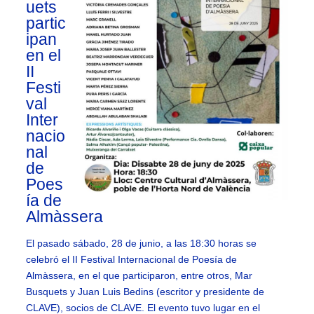
uets
partic
ipan
en el
II
Festi
val
Inter
nacio
nal
de
Poes
ía de
Almàssera
El pasado sábado, 28 de junio, a las 18:30 horas se
celebró el II Festival Internacional de Poesía de
Almàssera, en el que participaron, entre otros, Mar
Busquets y Juan Luis Bedins (escritor y presidente de
CLAVE), socios de CLAVE. El evento tuvo lugar en el