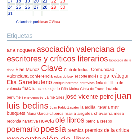
17
18
19
20
21
22
23
24
25
26
27
28
29
30
31
Calendario por
Kieran O'Shea
Etiquetas
asociación valenciana de
ana noguera
escritores y críticos literarios
biblioteca de la
Clave
Blas Muñoz
Comunidad
Club de lectura
dona
elga reátegui
valenciana
conferencia
el corte inglés
eduardo boix
Elia Saneleuterio
feria del libro de
enrique herreras
entrevista
fnac
valencia
francisco cejudo
Incierto
Félix Molina
Gloria de Frutos
juan
josé vicente peiró
perfume
Jaime Siles
irene genovés
luis bedins
mar
la ardilla literaria
Juan Pablo Zapater
busquets
maría ángeles chavarría
mesa
María García-Lliberós
olé libros
novela
redonda
narrativa
patricia crespo
poesía
poemario
premios de la crítica
premios