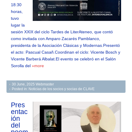
18:30
horas,
tuvo
lugar la
sesión XXIX del ciclo Tardes de LiterAteneo, que contó
como invitada con Amparo Zacarés Pamblanco,
presidenta de la Asociación Clásicas y Modernas.Presentó
el acto: Pascual Casañ.Coordinan el ciclo: Vicente Bosch y
Vicente Barberá Albalat.El evento se celebró en el Salón
Sorolla del
»more
30 June, 2025
Webmaster
Posted in:
Noticias de los socios y socias de CLAVE
Pres
entac
ión
del