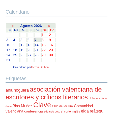
Calendario
«
Agosto 2026
»
Lu
Ma
Mi
Ju
Vi
Sá
Do
1
2
3
4
5
6
7
8
9
10
11
12
13
14
15
16
17
18
19
20
21
22
23
24
25
26
27
28
29
30
31
Calendario por
Kieran O'Shea
Etiquetas
asociación valenciana de
ana noguera
escritores y críticos literarios
biblioteca de la
Clave
Blas Muñoz
Comunidad
Club de lectura
dona
elga reátegui
valenciana
conferencia
el corte inglés
eduardo boix