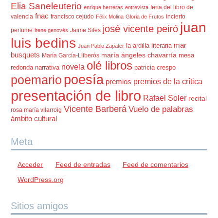
Elia Saneleuterio
feria del libro de
enrique herreras
entrevista
fnac
valencia
francisco cejudo
Incierto
Félix Molina
Gloria de Frutos
juan
josé vicente peiró
perfume
Jaime Siles
irene genovés
luis bedins
mar
la ardilla literaria
Juan Pablo Zapater
busquets
maría ángeles chavarría
mesa
María García-Lliberós
olé libros
novela
redonda
narrativa
patricia crespo
poesía
poemario
premios de la crítica
premios
presentación de libro
Rafael Soler
recital
Vicente Barberá
Vuelo de palabras
rosa maría vilarroig
ámbito cultural
Meta
Acceder
Feed de entradas
Feed de comentarios
WordPress.org
Sitios amigos