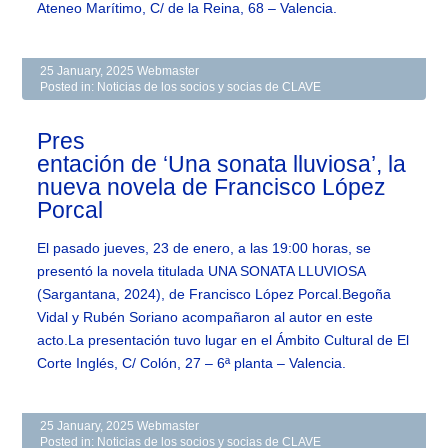
Ateneo Marítimo, C/ de la Reina, 68 – Valencia.
25 January, 2025
Webmaster
Posted in:
Noticias de los socios y socias de CLAVE
Pres
entación de ‘Una sonata lluviosa’, la
nueva novela de Francisco López
Porcal
El pasado jueves, 23 de enero, a las 19:00 horas, se
presentó la novela titulada UNA SONATA LLUVIOSA
(Sargantana, 2024), de Francisco López Porcal.Begoña
Vidal y Rubén Soriano acompañaron al autor en este
acto.La presentación tuvo lugar en el Ámbito Cultural de El
Corte Inglés, C/ Colón, 27 – 6ª planta – Valencia.
25 January, 2025
Webmaster
Posted in:
Noticias de los socios y socias de CLAVE