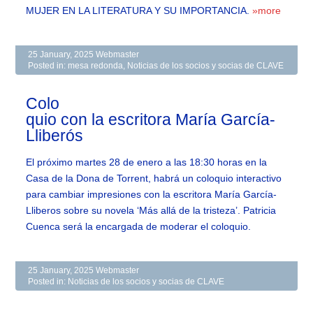
MUJER EN LA LITERATURA Y SU IMPORTANCIA.
»more
25 January, 2025
Webmaster
Posted in:
mesa redonda
,
Noticias de los socios y socias de CLAVE
Colo
quio con la escritora María García-
Lliberós
El próximo martes 28 de enero a las 18:30 horas en la
Casa de la Dona de Torrent, habrá un coloquio interactivo
para cambiar impresiones con la escritora María García-
Lliberos sobre su novela ‘Más allá de la tristeza’. Patricia
Cuenca será la encargada de moderar el coloquio.
25 January, 2025
Webmaster
Posted in:
Noticias de los socios y socias de CLAVE