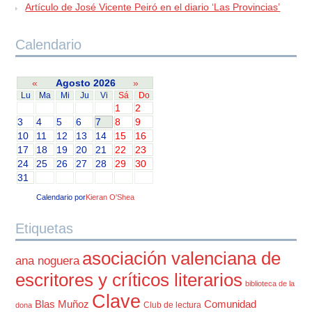
Artículo de José Vicente Peiró en el diario ‘Las Provincias’
Calendario
«
Agosto 2026
»
Lu
Ma
Mi
Ju
Vi
Sá
Do
1
2
3
4
5
6
7
8
9
10
11
12
13
14
15
16
17
18
19
20
21
22
23
24
25
26
27
28
29
30
31
Calendario por
Kieran O'Shea
Etiquetas
asociación valenciana de
ana noguera
escritores y críticos literarios
biblioteca de la
Clave
Blas Muñoz
Comunidad
Club de lectura
dona