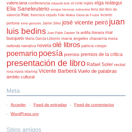
elga reátegui
valenciana
conferencia
el corte inglés
eduardo boix
Elia Saneleuterio
feria del libro de
enrique herreras
entrevista
fnac
valencia
francisco cejudo
Incierto
Félix Molina
Gloria de Frutos
juan
josé vicente peiró
perfume
Jaime Siles
irene genovés
luis bedins
mar
la ardilla literaria
Juan Pablo Zapater
busquets
maría ángeles chavarría
mesa
María García-Lliberós
olé libros
novela
redonda
narrativa
patricia crespo
poesía
poemario
premios de la crítica
premios
presentación de libro
Rafael Soler
recital
Vicente Barberá
Vuelo de palabras
rosa maría vilarroig
ámbito cultural
Meta
Acceder
Feed de entradas
Feed de comentarios
WordPress.org
Sitios amigos