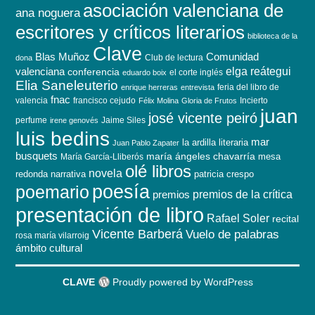
asociación valenciana de
ana noguera
escritores y críticos literarios
biblioteca de la
Clave
Blas Muñoz
Comunidad
Club de lectura
dona
elga reátegui
valenciana
conferencia
el corte inglés
eduardo boix
Elia Saneleuterio
feria del libro de
enrique herreras
entrevista
fnac
valencia
francisco cejudo
Incierto
Félix Molina
Gloria de Frutos
juan
josé vicente peiró
perfume
Jaime Siles
irene genovés
luis bedins
mar
la ardilla literaria
Juan Pablo Zapater
busquets
maría ángeles chavarría
mesa
María García-Lliberós
olé libros
novela
redonda
narrativa
patricia crespo
poesía
poemario
premios de la crítica
premios
presentación de libro
Rafael Soler
recital
Vicente Barberá
Vuelo de palabras
rosa maría vilarroig
ámbito cultural
CLAVE
Proudly powered by WordPress