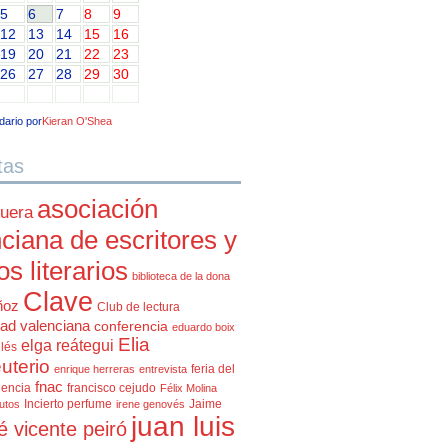
5
6
7
8
9
12
13
14
15
16
19
20
21
22
23
26
27
28
29
30
dario por
Kieran O'Shea
tas
asociación
uera
ciana de escritores y
cos literarios
biblioteca de la dona
Clave
ñoz
Club de lectura
ad valenciana
conferencia
eduardo boix
Elia
elga reátegui
glés
uterio
feria del
enrique herreras
entrevista
fnac
lencia
francisco cejudo
Félix Molina
Incierto perfume
Jaime
rutos
irene genovés
juan luis
é vicente peiró