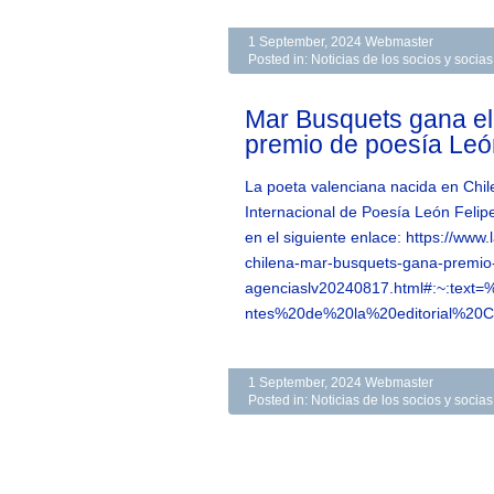
1 September, 2024
Webmaster
Posted in:
Noticias de los socios y soci
Mar Busquets gana el
premio de poesía Leó
La poeta valenciana nacida en Chil
Internacional de Poesía León Felip
en el siguiente enlace: https://ww
chilena-mar-busquets-gana-premio-l
agenciaslv20240817.html#:~:tex
ntes%20de%20la%20editorial%20C
1 September, 2024
Webmaster
Posted in:
Noticias de los socios y soci