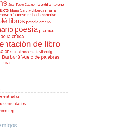
ns
la ardilla literaria
Juan Pablo Zapater
quets
maría
María García-Lliberós
chavarría
mesa redonda
narrativa
olé libros
patricia crespo
poesía
ario
premios
de la crítica
entación de libro
Soler
recital
rosa maría vilarroig
e Barberá
Vuelo de palabras
ltural
r
e entradas
e comentarios
ess.org
 amigos