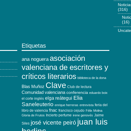
Notici
(316)
Noti
(16)
Uncate
Etiquetas
asociación
ana noguera
valenciana de escritores y
críticos literarios
biblioteca de la dona
Clave
Blas Muñoz
Club de lectura
Comunidad valenciana
conferencia
eduardo boix
Elia
elga reátegui
el corte inglés
Saneleuterio
feria del
enrique herreras
entrevista
fnac
libro de valencia
francisco cejudo
Félix Molina
Incierto perfume
Jaime
Gloria de Frutos
irene genovés
juan luis
josé vicente peiró
Siles