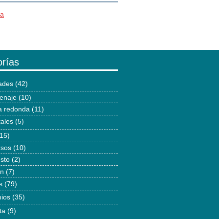
ía
rías
dades
(42)
enaje
(10)
 redonda
(11)
tales
(5)
15)
rsos
(10)
esto
(2)
ón
(7)
s
(79)
ios
(35)
ta
(9)