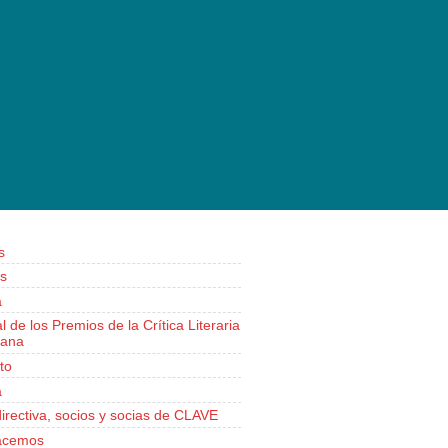
s
s
a
al de los Premios de la Crítica Literaria
iana
to
a
irectiva, socios y socias de CLAVE
acemos