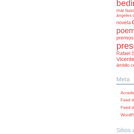
bedi
mar bus
ángeles 
novela
poem
premios 
pres
Rafael 
Vicent
ámbito cu
Meta
Accede
Feed d
Feed d
WordPr
Sitios