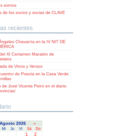
es somos
as de los socios y socias de CLAVE
as recientes
Ángeles Chavarría en la IV NIT DE
 JÉRICA
del XI Certamen Maratón de
elatos
lada de Vinos y Versos
ncuentro de Poesía en la Casa Verde
millas
o de José Vicente Peiró en el diario
ovincias’
ario
Agosto 2026
»
Mi
Ju
Vi
Sá
Do
1
2