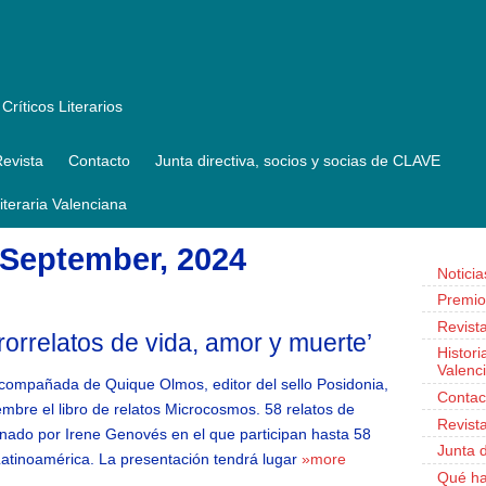
Críticos Literarios
evista
Contacto
Junta directiva, socios y socias de CLAVE
Literaria Valenciana
1 September, 2024
Noticia
Premio
Revist
orrelatos de vida, amor y muerte’
Histori
Valenc
acompañada de Quique Olmos, editor del sello Posidonia,
Contac
mbre el libro de relatos Microcosmos. 58 relatos de
Revist
inado por Irene Genovés en el que participan hasta 58
Junta d
atinoamérica. La presentación tendrá lugar
»more
Qué h