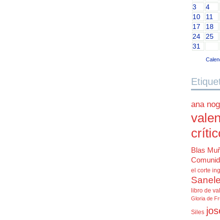
3
4
10
11
17
18
24
25
31
Calen
Etique
ana nog
valen
críti
Blas Mu
Comunid
el corte in
Sanele
libro de va
Gloria de F
jos
Siles