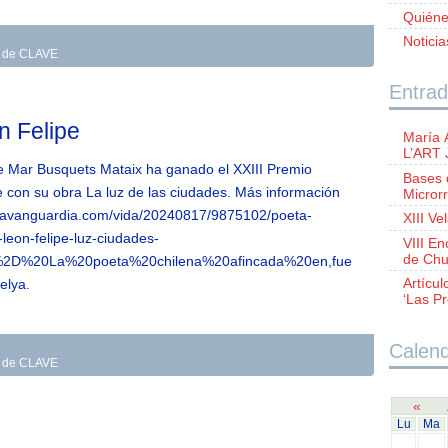
Quién
Notici
as de CLAVE
Entrad
n Felipe
María 
L’ART
e Mar Busquets Mataix ha ganado el XXIII Premio
Bases 
e con su obra La luz de las ciudades. Más información
Microrr
w.lavanguardia.com/vida/20240817/9875102/poeta-
XIII Ve
eon-felipe-luz-ciudades-
VIII E
de Chu
t=%2D%20La%20poeta%20chilena%20afincada%20en,fue
Artícul
elya.
‘Las Pr
Calend
as de CLAVE
«
Lu
Ma