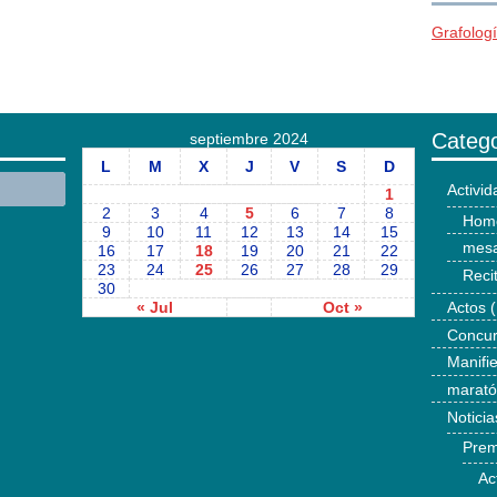
Grafolog
Catego
septiembre 2024
L
M
X
J
V
S
D
Activi
1
2
3
4
5
6
7
8
Hom
9
10
11
12
13
14
15
mesa
16
17
18
19
20
21
22
23
24
25
26
27
28
29
Reci
30
« Jul
Oct »
Actos
(
Concu
Manifi
marat
Noticia
Prem
Ac