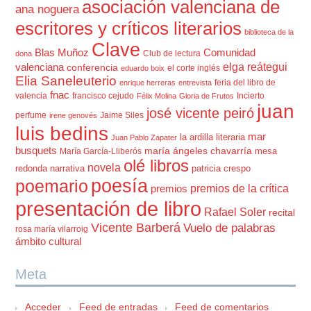
asociación valenciana de
ana noguera
escritores y críticos literarios
biblioteca de la
Clave
Blas Muñoz
Comunidad
Club de lectura
dona
elga reátegui
valenciana
conferencia
el corte inglés
eduardo boix
Elia Saneleuterio
feria del libro de
enrique herreras
entrevista
fnac
valencia
francisco cejudo
Incierto
Félix Molina
Gloria de Frutos
juan
josé vicente peiró
perfume
Jaime Siles
irene genovés
luis bedins
mar
la ardilla literaria
Juan Pablo Zapater
busquets
maría ángeles chavarría
mesa
María García-Lliberós
olé libros
novela
redonda
narrativa
patricia crespo
poesía
poemario
premios de la crítica
premios
presentación de libro
Rafael Soler
recital
Vicente Barberá
Vuelo de palabras
rosa maría vilarroig
ámbito cultural
Meta
Acceder
Feed de entradas
Feed de comentarios