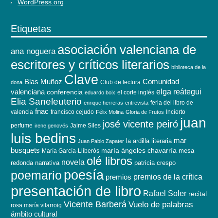
WordPress.org
Etiquetas
asociación valenciana de
ana noguera
escritores y críticos literarios
biblioteca de la
Clave
Blas Muñoz
Comunidad
Club de lectura
dona
elga reátegui
valenciana
conferencia
el corte inglés
eduardo boix
Elia Saneleuterio
feria del libro de
enrique herreras
entrevista
fnac
valencia
francisco cejudo
Incierto
Félix Molina
Gloria de Frutos
juan
josé vicente peiró
perfume
Jaime Siles
irene genovés
luis bedins
mar
la ardilla literaria
Juan Pablo Zapater
busquets
maría ángeles chavarría
mesa
María García-Lliberós
olé libros
novela
redonda
narrativa
patricia crespo
poesía
poemario
premios de la crítica
premios
presentación de libro
Rafael Soler
recital
Vicente Barberá
Vuelo de palabras
rosa maría vilarroig
ámbito cultural