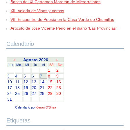
Bases del XI Certamen Maratón de Microrrelatos
XIII Velada de Vinos y Versos
VIII Encuentro de Poesía en la Casa Verde de Chumillas
Artículo de José Vicente Peiró en el diario ‘Las Provincias’
Calendario
«
Agosto 2026
»
Lu
Ma
Mi
Ju
Vi
Sá
Do
1
2
3
4
5
6
7
8
9
10
11
12
13
14
15
16
17
18
19
20
21
22
23
24
25
26
27
28
29
30
31
Calendario por
Kieran O'Shea
Etiquetas