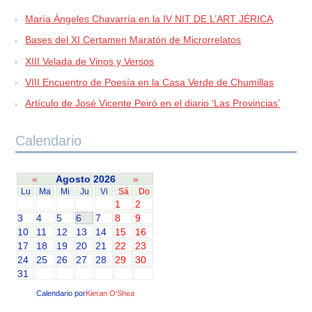
María Ángeles Chavarría en la IV NIT DE L’ART JÉRICA
Bases del XI Certamen Maratón de Microrrelatos
XIII Velada de Vinos y Versos
VIII Encuentro de Poesía en la Casa Verde de Chumillas
Artículo de José Vicente Peiró en el diario ‘Las Provincias’
Calendario
«
Agosto 2026
»
Lu
Ma
Mi
Ju
Vi
Sá
Do
1
2
3
4
5
6
7
8
9
10
11
12
13
14
15
16
17
18
19
20
21
22
23
24
25
26
27
28
29
30
31
Calendario por
Kieran O'Shea