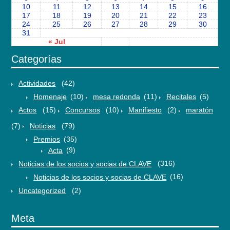
10
11
12
13
14
15
16
17
18
19
20
21
22
23
24
25
26
27
28
29
30
31
« Jul
Categorías
Actividades
(42)
Homenaje
(10)
mesa redonda
(11)
Recitales
(5)
Actos
(15)
Concursos
(10)
Manifiesto
(2)
maratón
(7)
Noticias
(79)
Premios
(35)
Acta
(9)
Noticias de los socios y socias de CLAVE
(316)
Noticias de los socios y socias de CLAVE
(16)
Uncategorized
(2)
Meta