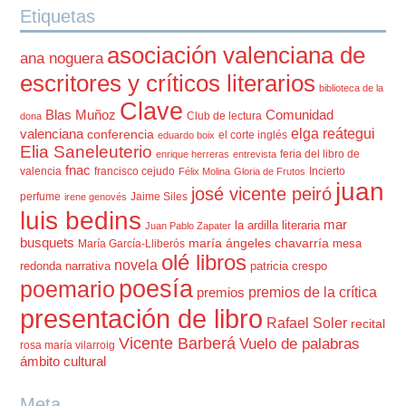
Etiquetas
asociación valenciana de
ana noguera
escritores y críticos literarios
biblioteca de la
Clave
Blas Muñoz
Comunidad
Club de lectura
dona
elga reátegui
valenciana
conferencia
el corte inglés
eduardo boix
Elia Saneleuterio
feria del libro de
enrique herreras
entrevista
fnac
valencia
francisco cejudo
Incierto
Félix Molina
Gloria de Frutos
juan
josé vicente peiró
perfume
Jaime Siles
irene genovés
luis bedins
mar
la ardilla literaria
Juan Pablo Zapater
busquets
maría ángeles chavarría
mesa
María García-Lliberós
olé libros
novela
redonda
narrativa
patricia crespo
poesía
poemario
premios de la crítica
premios
presentación de libro
Rafael Soler
recital
Vicente Barberá
Vuelo de palabras
rosa maría vilarroig
ámbito cultural
Meta