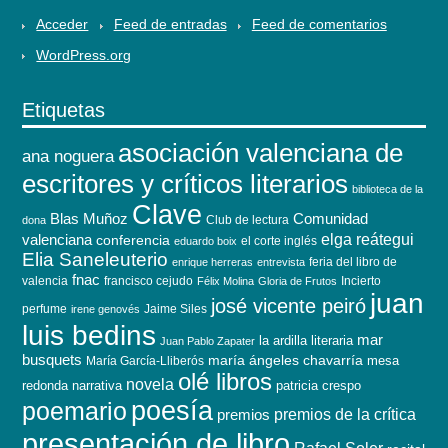
Acceder
Feed de entradas
Feed de comentarios
WordPress.org
Etiquetas
asociación valenciana de
ana noguera
escritores y críticos literarios
biblioteca de la
Clave
Blas Muñoz
Comunidad
Club de lectura
dona
elga reátegui
valenciana
conferencia
el corte inglés
eduardo boix
Elia Saneleuterio
feria del libro de
enrique herreras
entrevista
fnac
valencia
francisco cejudo
Incierto
Félix Molina
Gloria de Frutos
juan
josé vicente peiró
perfume
Jaime Siles
irene genovés
luis bedins
mar
la ardilla literaria
Juan Pablo Zapater
busquets
maría ángeles chavarría
mesa
María García-Lliberós
olé libros
novela
redonda
narrativa
patricia crespo
poesía
poemario
premios de la crítica
premios
presentación de libro