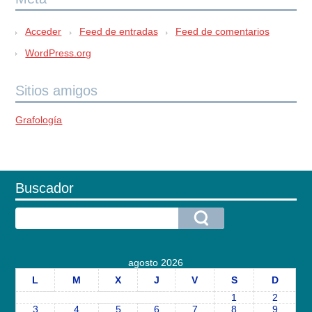
Acceder
Feed de entradas
Feed de comentarios
WordPress.org
Sitios amigos
Grafología
Buscador
agosto 2026
L
M
X
J
V
S
D
1
2
3
4
5
6
7
8
9