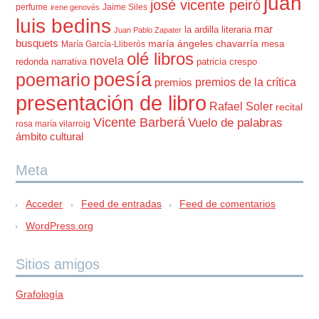
juan
josé vicente peiró
perfume
Jaime Siles
irene genovés
luis bedins
mar
la ardilla literaria
Juan Pablo Zapater
busquets
maría ángeles chavarría
mesa
María García-Lliberós
olé libros
novela
redonda
narrativa
patricia crespo
poesía
poemario
premios de la crítica
premios
presentación de libro
Rafael Soler
recital
Vicente Barberá
Vuelo de palabras
rosa maría vilarroig
ámbito cultural
Meta
Acceder
Feed de entradas
Feed de comentarios
WordPress.org
Sitios amigos
Grafología