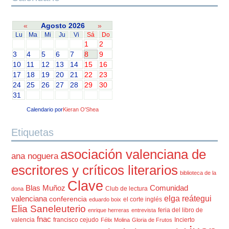
«
Agosto 2026
»
Lu
Ma
Mi
Ju
Vi
Sá
Do
1
2
3
4
5
6
7
8
9
10
11
12
13
14
15
16
17
18
19
20
21
22
23
24
25
26
27
28
29
30
31
Calendario por
Kieran O'Shea
Etiquetas
asociación valenciana de
ana noguera
escritores y críticos literarios
biblioteca de la
Clave
Blas Muñoz
Comunidad
Club de lectura
dona
elga reátegui
valenciana
conferencia
el corte inglés
eduardo boix
Elia Saneleuterio
feria del libro de
enrique herreras
entrevista
fnac
valencia
francisco cejudo
Incierto
Félix Molina
Gloria de Frutos