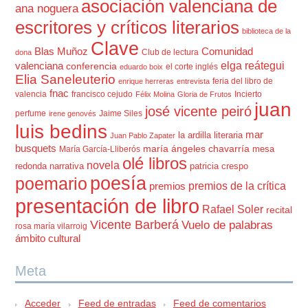
asociación valenciana de
ana noguera
escritores y críticos literarios
biblioteca de la
Clave
Blas Muñoz
Comunidad
Club de lectura
dona
elga reátegui
valenciana
conferencia
el corte inglés
eduardo boix
Elia Saneleuterio
feria del libro de
enrique herreras
entrevista
fnac
valencia
francisco cejudo
Incierto
Félix Molina
Gloria de Frutos
juan
josé vicente peiró
perfume
Jaime Siles
irene genovés
luis bedins
mar
la ardilla literaria
Juan Pablo Zapater
busquets
maría ángeles chavarría
mesa
María García-Lliberós
olé libros
novela
redonda
narrativa
patricia crespo
poesía
poemario
premios de la crítica
premios
presentación de libro
Rafael Soler
recital
Vicente Barberá
Vuelo de palabras
rosa maría vilarroig
ámbito cultural
Meta
Acceder
Feed de entradas
Feed de comentarios