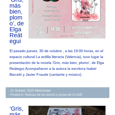
más
bien,
plom
o’, de
Elga
Reát
egui
El pasado jueves, 30 de octubre , a las 19:00 horas, en el
espacio cultural La ardilla literaria (Valencia), tuvo lugar la
presentación de la novela ‘Gris, más bien, plomo’, de Elga
Reátegui.Acompañaron a la autora la escritora Isabel
Barceló y Javier Fraude (cantante y músico).
31 October, 2025
Webmaster
Posted in:
Noticias de los socios y socias de CLAVE
‘Gris,
más