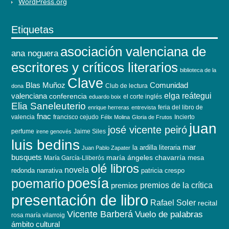
WordPress.org
Etiquetas
asociación valenciana de
ana noguera
escritores y críticos literarios
biblioteca de la
Clave
Blas Muñoz
Comunidad
Club de lectura
dona
elga reátegui
valenciana
conferencia
el corte inglés
eduardo boix
Elia Saneleuterio
feria del libro de
enrique herreras
entrevista
fnac
valencia
francisco cejudo
Incierto
Félix Molina
Gloria de Frutos
juan
josé vicente peiró
perfume
Jaime Siles
irene genovés
luis bedins
mar
la ardilla literaria
Juan Pablo Zapater
busquets
maría ángeles chavarría
mesa
María García-Lliberós
olé libros
novela
redonda
narrativa
patricia crespo
poesía
poemario
premios de la crítica
premios
presentación de libro
Rafael Soler
recital
Vicente Barberá
Vuelo de palabras
rosa maría vilarroig
ámbito cultural