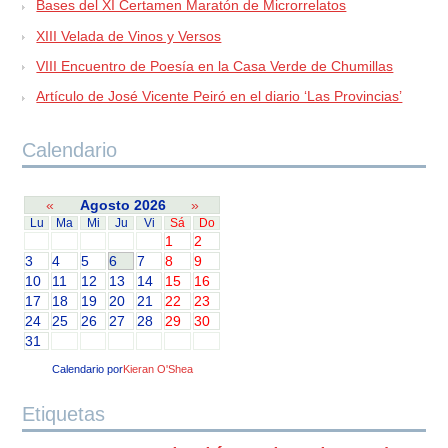
Bases del XI Certamen Maratón de Microrrelatos
XIII Velada de Vinos y Versos
VIII Encuentro de Poesía en la Casa Verde de Chumillas
Artículo de José Vicente Peiró en el diario ‘Las Provincias’
Calendario
«
Agosto 2026
»
Lu
Ma
Mi
Ju
Vi
Sá
Do
1
2
3
4
5
6
7
8
9
10
11
12
13
14
15
16
17
18
19
20
21
22
23
24
25
26
27
28
29
30
31
Calendario por
Kieran O'Shea
Etiquetas