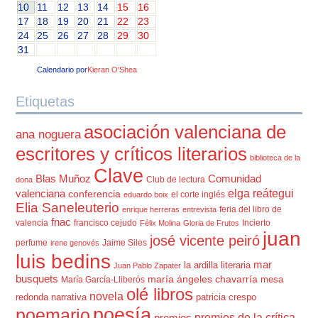
10
11
12
13
14
15
16
17
18
19
20
21
22
23
24
25
26
27
28
29
30
31
Calendario por
Kieran O'Shea
Etiquetas
asociación valenciana de
ana noguera
escritores y críticos literarios
biblioteca de la
Clave
Blas Muñoz
Comunidad
Club de lectura
dona
elga reátegui
valenciana
conferencia
el corte inglés
eduardo boix
Elia Saneleuterio
feria del libro de
enrique herreras
entrevista
fnac
valencia
francisco cejudo
Incierto
Félix Molina
Gloria de Frutos
juan
josé vicente peiró
perfume
Jaime Siles
irene genovés
luis bedins
mar
la ardilla literaria
Juan Pablo Zapater
busquets
maría ángeles chavarría
mesa
María García-Lliberós
olé libros
novela
redonda
narrativa
patricia crespo
poesía
poemario
premios de la crítica