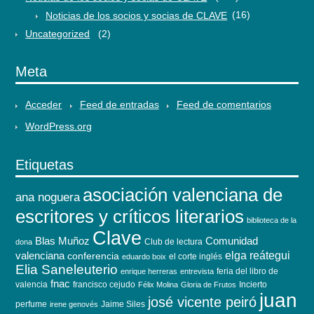
Noticias de los socios y socias de CLAVE
(16)
Uncategorized
(2)
Meta
Acceder
Feed de entradas
Feed de comentarios
WordPress.org
Etiquetas
asociación valenciana de
ana noguera
escritores y críticos literarios
biblioteca de la
Clave
Blas Muñoz
Comunidad
Club de lectura
dona
elga reátegui
valenciana
conferencia
el corte inglés
eduardo boix
Elia Saneleuterio
feria del libro de
enrique herreras
entrevista
fnac
valencia
francisco cejudo
Incierto
Félix Molina
Gloria de Frutos
juan
josé vicente peiró
perfume
Jaime Siles
irene genovés