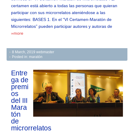
certamen está abierto a todas las personas que quieran
participar con sus microrrelatos ateniéndose a las
siguientes: BASES 1. En el “VI Certamen-Maratón de
Microrrelatos” pueden participar autores y autoras de
»more
8 March, 2019
webmaster
Posted in:
maratón
Entre
ga de
premi
os
del III
Mara
tón
de
microrrelatos