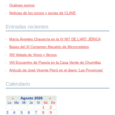
Quiénes somos
Noticias de los socios y socias de CLAVE
Entradas recientes
María Ángeles Chavarría en la IV NIT DE L’ART JÉRICA
Bases del XI Certamen Maratón de Microrrelatos
XIII Velada de Vinos y Versos
VIII Encuentro de Poesía en la Casa Verde de Chumillas
Artículo de José Vicente Peiró en el diario ‘Las Provincias’
Calendario
«
Agosto 2026
»
Lu
Ma
Mi
Ju
Vi
Sá
Do
1
2
3
4
5
6
7
8
9