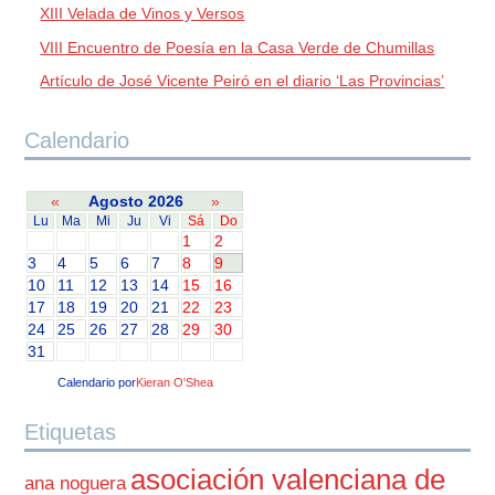
XIII Velada de Vinos y Versos
VIII Encuentro de Poesía en la Casa Verde de Chumillas
Artículo de José Vicente Peiró en el diario ‘Las Provincias’
Calendario
«
Agosto 2026
»
Lu
Ma
Mi
Ju
Vi
Sá
Do
1
2
3
4
5
6
7
8
9
10
11
12
13
14
15
16
17
18
19
20
21
22
23
24
25
26
27
28
29
30
31
Calendario por
Kieran O'Shea
Etiquetas
asociación valenciana de
ana noguera