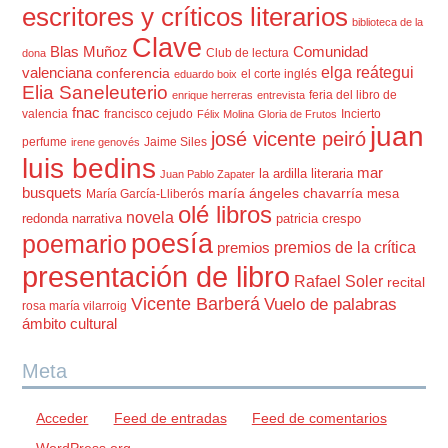
escritores y críticos literarios
biblioteca de la
Clave
Blas Muñoz
Comunidad
Club de lectura
dona
elga reátegui
valenciana
conferencia
el corte inglés
eduardo boix
Elia Saneleuterio
feria del libro de
enrique herreras
entrevista
fnac
valencia
francisco cejudo
Incierto
Félix Molina
Gloria de Frutos
juan
josé vicente peiró
perfume
Jaime Siles
irene genovés
luis bedins
mar
la ardilla literaria
Juan Pablo Zapater
busquets
maría ángeles chavarría
mesa
María García-Lliberós
olé libros
novela
redonda
narrativa
patricia crespo
poesía
poemario
premios de la crítica
premios
presentación de libro
Rafael Soler
recital
Vicente Barberá
Vuelo de palabras
rosa maría vilarroig
ámbito cultural
Meta
Acceder
Feed de entradas
Feed de comentarios