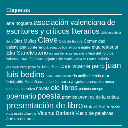
Etiquetas
asociación valenciana de
ana noguera
escritores y críticos literarios
biblioteca de la
Clave
Blas Muñoz
Comunidad
Club de lectura
dona
elga reátegui
valenciana
conferencia
el corte inglés
eduardo boix
Elia Saneleuterio
feria del libro de
enrique herreras
entrevista
fnac
valencia
francisco cejudo
Incierto
Félix Molina
Gloria de Frutos
juan
josé vicente peiró
perfume
Jaime Siles
irene genovés
luis bedins
mar
la ardilla literaria
Juan Pablo Zapater
busquets
maría ángeles chavarría
mesa
María García-Lliberós
olé libros
novela
redonda
narrativa
patricia crespo
poesía
poemario
premios de la crítica
premios
presentación de libro
Rafael Soler
recital
Vicente Barberá
Vuelo de palabras
rosa maría vilarroig
ámbito cultural