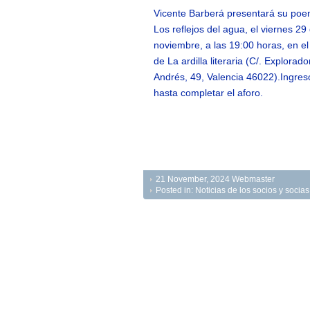
Vicente Barberá presentará su poe
Los reflejos del agua, el viernes 29
noviembre, a las 19:00 horas, en el 
de La ardilla literaria (C/. Explorado
Andrés, 49, Valencia 46022).Ingreso
hasta completar el aforo.
21 November, 2024
Webmaster
Posted in:
Noticias de los socios y soci