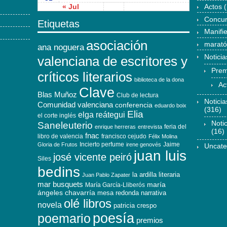
« Jul
Actos
(
Concu
Etiquetas
Manifi
asociación
marat
ana noguera
Noticia
valenciana de escritores y
Prem
críticos literarios
biblioteca de la dona
Ac
Clave
Blas Muñoz
Club de lectura
Notici
Comunidad valenciana
conferencia
eduardo boix
(316)
Elia
elga reátegui
el corte inglés
Noti
Saneleuterio
feria del
enrique herreras
entrevista
(16)
fnac
libro de valencia
francisco cejudo
Félix Molina
Incierto perfume
Jaime
Gloria de Frutos
irene genovés
Uncate
juan luis
josé vicente peiró
Siles
bedins
la ardilla literaria
Juan Pablo Zapater
mar busquets
maría
María García-Lliberós
ángeles chavarría
mesa redonda
narrativa
olé libros
novela
patricia crespo
poesía
poemario
premios