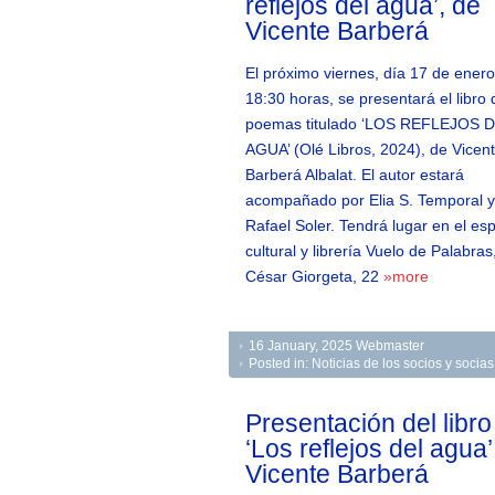
reflejos del agua’, de
Vicente Barberá
El próximo viernes, día 17 de enero
18:30 horas, se presentará el libro 
poemas titulado ‘LOS REFLEJOS 
AGUA’ (Olé Libros, 2024), de Vicen
Barberá Albalat. El autor estará
acompañado por Elia S. Temporal y
Rafael Soler. Tendrá lugar en el es
cultural y librería Vuelo de Palabras
César Giorgeta, 22
»more
16 January, 2025
Webmaster
Posted in:
Noticias de los socios y soci
Presentación del libro
‘Los reflejos del agua’
Vicente Barberá