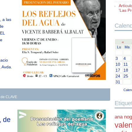
Artícul
‘Las Pr
, a las
Calend
de
DEL
te
«
Lu
Ma
3
4
pacio
10
11
, Avda.
17
18
24
25
31
Calen
as de CLAVE
Etique
ana nog
, de
valen