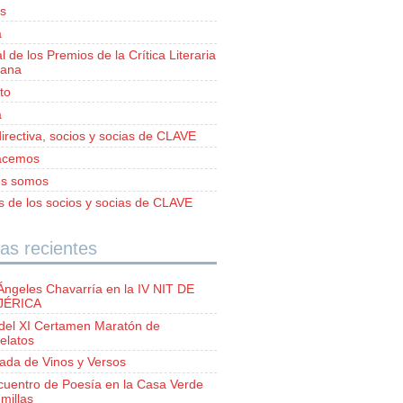
s
a
al de los Premios de la Crítica Literaria
iana
to
a
irectiva, socios y socias de CLAVE
acemos
es somos
as de los socios y socias de CLAVE
as recientes
Ángeles Chavarría en la IV NIT DE
 JÉRICA
del XI Certamen Maratón de
elatos
lada de Vinos y Versos
ncuentro de Poesía en la Casa Verde
millas