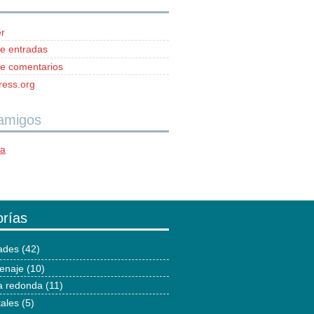
r
e entradas
e comentarios
ess.org
 amigos
ía
rías
dades
(42)
enaje
(10)
 redonda
(11)
tales
(5)