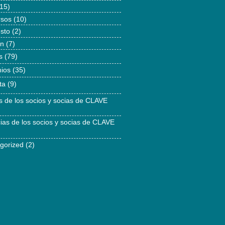
15)
rsos
(10)
esto
(2)
ón
(7)
s
(79)
ios
(35)
ta
(9)
as de los socios y socias de CLAVE
cias de los socios y socias de CLAVE
gorized
(2)