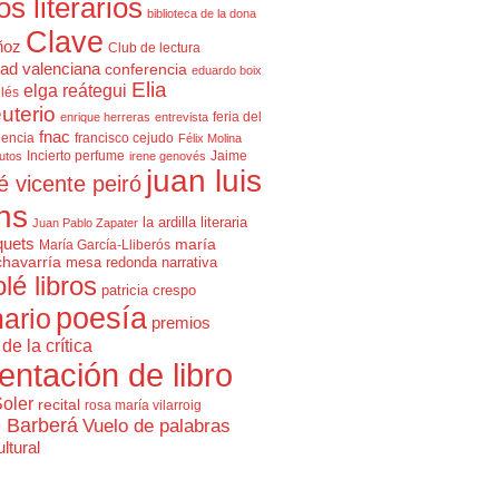
cos literarios
biblioteca de la dona
Clave
ñoz
Club de lectura
ad valenciana
conferencia
eduardo boix
Elia
elga reátegui
glés
uterio
feria del
enrique herreras
entrevista
fnac
lencia
francisco cejudo
Félix Molina
Incierto perfume
Jaime
rutos
irene genovés
juan luis
é vicente peiró
ns
la ardilla literaria
Juan Pablo Zapater
quets
maría
María García-Lliberós
chavarría
mesa redonda
narrativa
olé libros
patricia crespo
poesía
ario
premios
de la crítica
entación de libro
Soler
recital
rosa maría vilarroig
e Barberá
Vuelo de palabras
ltural