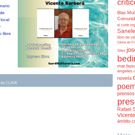
críti
mario
Blas Mu
 de
Comunid
local
el corte in
r
Sanele
 libre
libro de va
Gloria de F
jos
Siles
bedi
mar bus
ángeles 
novela
as de CLAVE
poem
premios 
pres
Rafael 
Vicent
ámbito cu