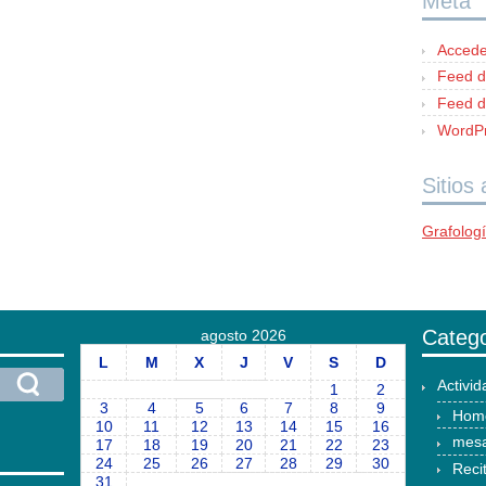
Meta
Accede
Feed d
Feed d
WordPr
Sitios
Grafolog
Catego
agosto 2026
L
M
X
J
V
S
D
Activi
1
2
3
4
5
6
7
8
9
Hom
10
11
12
13
14
15
16
mesa
17
18
19
20
21
22
23
24
25
26
27
28
29
30
Reci
31