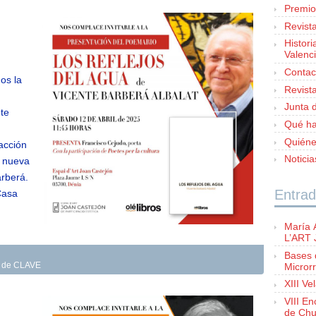
Premio
Revist
Histori
Valenc
Contac
os la
Revist
Junta d
nte
Qué h
Quién
acción
Notici
a nueva
arberá.
Entrad
Casa
María 
L’ART
Bases 
Microrr
as de CLAVE
XIII Ve
VIII E
de Chu