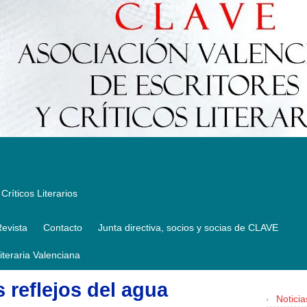
Críticos Literarios
evista
Contacto
Junta directiva, socios y socias de CLAVE
Literaria Valenciana
 reflejos del agua
Noticia