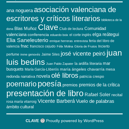
asociación valenciana de
ana noguera
escritores y críticos literarios
biblioteca de la
Clave
Blas Muñoz
Comunidad
Club de lectura
dona
elga reátegui
valenciana
conferencia
el corte inglés
eduardo boix
Elia Saneleuterio
feria del libro de
enrique herreras
entrevista
fnac
valencia
francisco cejudo
Incierto
Félix Molina
Gloria de Frutos
juan
josé vicente peiró
perfume
Jaime Siles
irene genovés
luis bedins
mar
la ardilla literaria
Juan Pablo Zapater
busquets
maría ángeles chavarría
mesa
María García-Lliberós
olé libros
novela
redonda
narrativa
patricia crespo
poesía
poemario
premios de la crítica
premios
presentación de libro
Rafael Soler
recital
Vicente Barberá
Vuelo de palabras
rosa maría vilarroig
ámbito cultural
CLAVE
Proudly powered by WordPress