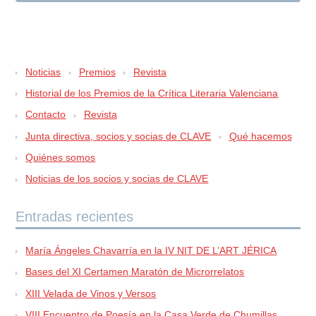
Noticias
Premios
Revista
Historial de los Premios de la Crítica Literaria Valenciana
Contacto
Revista
Junta directiva, socios y socias de CLAVE
Qué hacemos
Quiénes somos
Noticias de los socios y socias de CLAVE
Entradas recientes
María Ángeles Chavarría en la IV NIT DE L’ART JÉRICA
Bases del XI Certamen Maratón de Microrrelatos
XIII Velada de Vinos y Versos
VIII Encuentro de Poesía en la Casa Verde de Chumillas