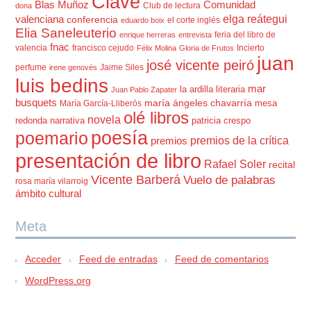
Clave
Blas Muñoz
Comunidad
Club de lectura
dona
elga reátegui
valenciana
conferencia
el corte inglés
eduardo boix
Elia Saneleuterio
feria del libro de
enrique herreras
entrevista
fnac
valencia
francisco cejudo
Incierto
Félix Molina
Gloria de Frutos
juan
josé vicente peiró
perfume
Jaime Siles
irene genovés
luis bedins
mar
la ardilla literaria
Juan Pablo Zapater
busquets
maría ángeles chavarría
mesa
María García-Lliberós
olé libros
novela
redonda
narrativa
patricia crespo
poesía
poemario
premios de la crítica
premios
presentación de libro
Rafael Soler
recital
Vicente Barberá
Vuelo de palabras
rosa maría vilarroig
ámbito cultural
Meta
Acceder
Feed de entradas
Feed de comentarios
WordPress.org