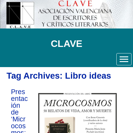
CLAVE
Tag Archives: Libro ideas
Pres
entac
ión
de
‘Micr
ocos
mos: