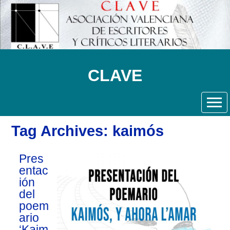
CLAVE
Tag Archives: kaimós
Pres
entac
ión
del
poem
ario
‘Kaim