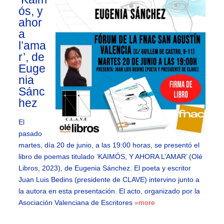
ós, y
ahor
a
l’ama
r’, de
Euge
nia
Sánc
hez
El
pasado
martes, día 20 de junio, a las 19:00 horas, se presentó el
libro de poemas titulado ‘KAIMÓS, Y AHORA L’AMAR’ (Olé
Libros, 2023), de Eugenia Sánchez. El poeta y escritor
Juan Luis Bedins (presidente de CLAVE) intervino junto a
la autora en esta presentación. El acto, organizado por la
Asociación Valenciana de Escritores
»more