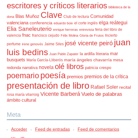
escritores y críticos literarios
biblioteca de la
Clave
Blas Muñoz
Comunidad
Club de lectura
dona
elga reátegui
valenciana
conferencia
el corte inglés
eduardo boix
Elia Saneleuterio
feria del libro de
enrique herreras
entrevista
fnac
valencia
francisco cejudo
Incierto
Félix Molina
Gloria de Frutos
juan
josé vicente peiró
perfume
Jaime Siles
irene genovés
luis bedins
mar
la ardilla literaria
Juan Pablo Zapater
busquets
maría ángeles chavarría
mesa
María García-Lliberós
olé libros
novela
redonda
narrativa
patricia crespo
poesía
poemario
premios de la crítica
premios
presentación de libro
Rafael Soler
recital
Vicente Barberá
Vuelo de palabras
rosa maría vilarroig
ámbito cultural
Meta
Acceder
Feed de entradas
Feed de comentarios