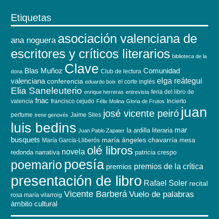
Etiquetas
asociación valenciana de
ana noguera
escritores y críticos literarios
biblioteca de la
Clave
Blas Muñoz
Comunidad
Club de lectura
dona
elga reátegui
valenciana
conferencia
el corte inglés
eduardo boix
Elia Saneleuterio
feria del libro de
enrique herreras
entrevista
fnac
valencia
francisco cejudo
Incierto
Félix Molina
Gloria de Frutos
juan
josé vicente peiró
perfume
Jaime Siles
irene genovés
luis bedins
mar
la ardilla literaria
Juan Pablo Zapater
busquets
maría ángeles chavarría
mesa
María García-Lliberós
olé libros
novela
redonda
narrativa
patricia crespo
poesía
poemario
premios de la crítica
premios
presentación de libro
Rafael Soler
recital
Vicente Barberá
Vuelo de palabras
rosa maría vilarroig
ámbito cultural