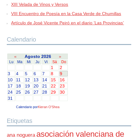
XIII Velada de Vinos y Versos
VIII Encuentro de Poesía en la Casa Verde de Chumillas
Artículo de José Vicente Peiró en el diario ‘Las Provincias’
Calendario
«
Agosto 2026
»
Lu
Ma
Mi
Ju
Vi
Sá
Do
1
2
3
4
5
6
7
8
9
10
11
12
13
14
15
16
17
18
19
20
21
22
23
24
25
26
27
28
29
30
31
Calendario por
Kieran O'Shea
Etiquetas
asociación valenciana de
ana noguera