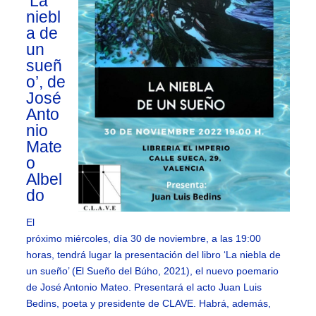
‘La
niebl
a de
un
sueñ
o’, de
José
Anto
nio
Mate
o
Albel
do
El
próximo miércoles, día 30 de noviembre, a las 19:00
horas, tendrá lugar la presentación del libro ‘La niebla de
un sueño’ (El Sueño del Búho, 2021), el nuevo poemario
de José Antonio Mateo. Presentará el acto Juan Luis
Bedins, poeta y presidente de CLAVE. Habrá, además,