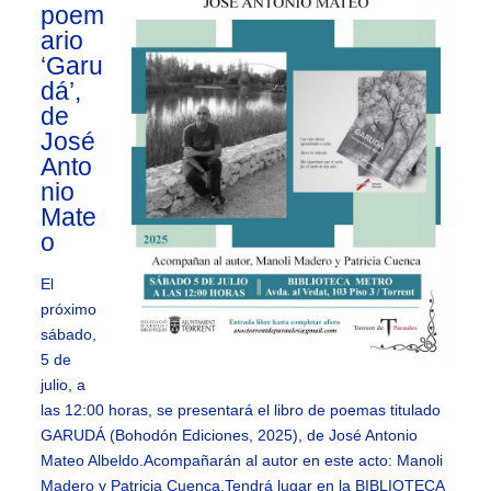
poem
ario
‘Garu
dá’,
de
José
Anto
nio
Mate
o
El
próximo
sábado,
5 de
julio, a
las 12:00 horas, se presentará el libro de poemas titulado
GARUDÁ (Bohodón Ediciones, 2025), de José Antonio
Mateo Albeldo.Acompañarán al autor en este acto: Manoli
Madero y Patricia Cuenca.Tendrá lugar en la BIBLIOTECA