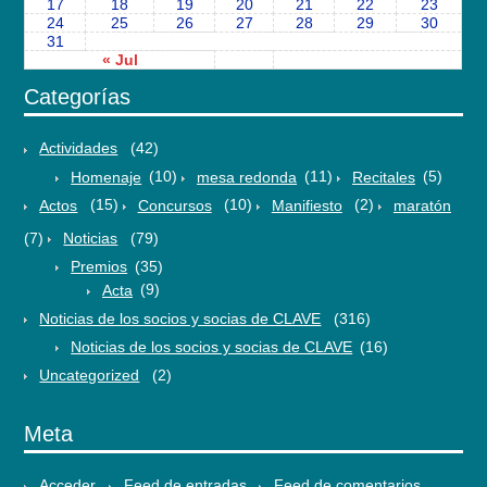
17
18
19
20
21
22
23
24
25
26
27
28
29
30
31
« Jul
Categorías
Actividades
(42)
Homenaje
(10)
mesa redonda
(11)
Recitales
(5)
Actos
(15)
Concursos
(10)
Manifiesto
(2)
maratón
(7)
Noticias
(79)
Premios
(35)
Acta
(9)
Noticias de los socios y socias de CLAVE
(316)
Noticias de los socios y socias de CLAVE
(16)
Uncategorized
(2)
Meta
Acceder
Feed de entradas
Feed de comentarios