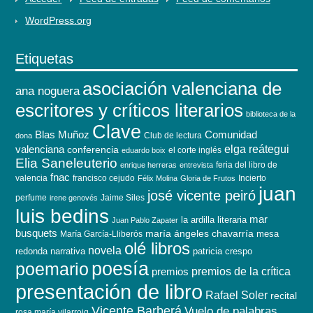
WordPress.org
Etiquetas
asociación valenciana de
ana noguera
escritores y críticos literarios
biblioteca de la
Clave
Blas Muñoz
Comunidad
Club de lectura
dona
elga reátegui
valenciana
conferencia
el corte inglés
eduardo boix
Elia Saneleuterio
feria del libro de
enrique herreras
entrevista
fnac
valencia
francisco cejudo
Incierto
Félix Molina
Gloria de Frutos
juan
josé vicente peiró
perfume
Jaime Siles
irene genovés
luis bedins
mar
la ardilla literaria
Juan Pablo Zapater
busquets
maría ángeles chavarría
mesa
María García-Lliberós
olé libros
novela
redonda
narrativa
patricia crespo
poesía
poemario
premios de la crítica
premios
presentación de libro
Rafael Soler
recital
Vicente Barberá
Vuelo de palabras
rosa maría vilarroig