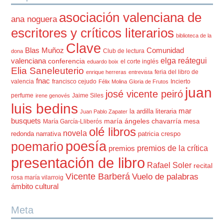
asociación valenciana de
ana noguera
escritores y críticos literarios
biblioteca de la
Clave
Blas Muñoz
Comunidad
Club de lectura
dona
elga reátegui
valenciana
conferencia
el corte inglés
eduardo boix
Elia Saneleuterio
feria del libro de
enrique herreras
entrevista
fnac
valencia
francisco cejudo
Incierto
Félix Molina
Gloria de Frutos
juan
josé vicente peiró
perfume
Jaime Siles
irene genovés
luis bedins
mar
la ardilla literaria
Juan Pablo Zapater
busquets
maría ángeles chavarría
mesa
María García-Lliberós
olé libros
novela
redonda
narrativa
patricia crespo
poesía
poemario
premios de la crítica
premios
presentación de libro
Rafael Soler
recital
Vicente Barberá
Vuelo de palabras
rosa maría vilarroig
ámbito cultural
Meta