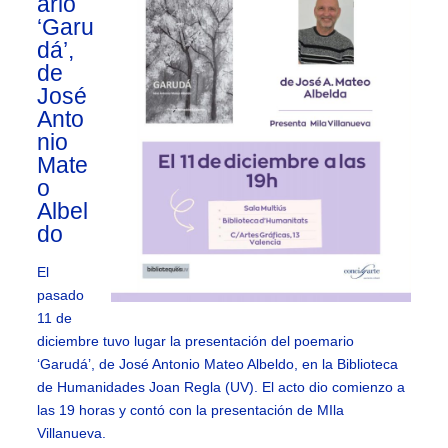
ario
‘Garu
dá’,
de
José
Anto
nio
Mate
o
Albel
do
El
pasado
11 de
diciembre tuvo lugar la presentación del poemario
‘Garudá’, de José Antonio Mateo Albeldo, en la Biblioteca
de Humanidades Joan Regla (UV). El acto dio comienzo a
las 19 horas y contó con la presentación de MIla
Villanueva.