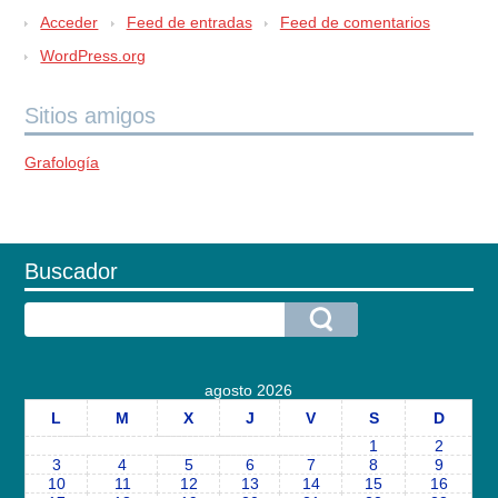
Acceder
Feed de entradas
Feed de comentarios
WordPress.org
Sitios amigos
Grafología
Buscador
agosto 2026
L
M
X
J
V
S
D
1
2
3
4
5
6
7
8
9
10
11
12
13
14
15
16