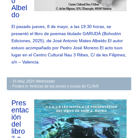
o
Albel
do
El pasado jueves, 8 de mayo, a las 19:30 horas, se
presentó el libro de poemas titulado GARUDÁ (Bohodón
Ediciones, 2025), de José Antonio Mateo Albeldo.El autor
estuvo acompañado por Pedro José Moreno.El acto tuvo
lugar en el Centro Cultural Nau 3 Ribes, C/ de les Filipines,
s/n – Valencia.
15 May, 2025
Webmaster
Posted in:
Noticias de los socios y socias de CLAVE
Pres
entac
ión
del
libro