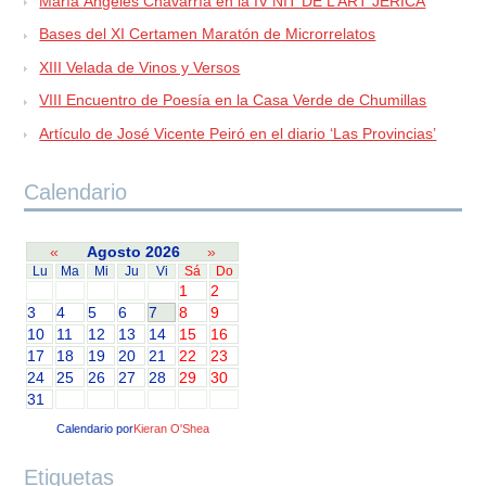
María Ángeles Chavarría en la IV NIT DE L’ART JÉRICA
Bases del XI Certamen Maratón de Microrrelatos
XIII Velada de Vinos y Versos
VIII Encuentro de Poesía en la Casa Verde de Chumillas
Artículo de José Vicente Peiró en el diario ‘Las Provincias’
Calendario
«
Agosto 2026
»
Lu
Ma
Mi
Ju
Vi
Sá
Do
1
2
3
4
5
6
7
8
9
10
11
12
13
14
15
16
17
18
19
20
21
22
23
24
25
26
27
28
29
30
31
Calendario por
Kieran O'Shea
Etiquetas