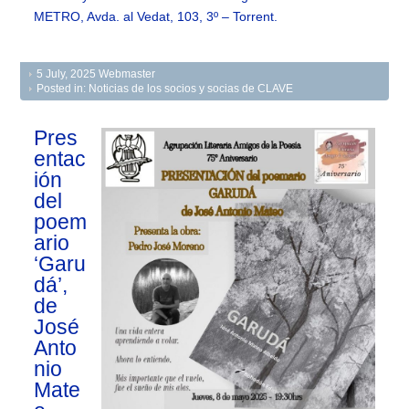
METRO, Avda. al Vedat, 103, 3º – Torrent.
5 July, 2025
Webmaster
Posted in:
Noticias de los socios y socias de CLAVE
Pres
entac
ión
del
poem
ario
‘Garu
dá’,
de
José
Anto
nio
Mate