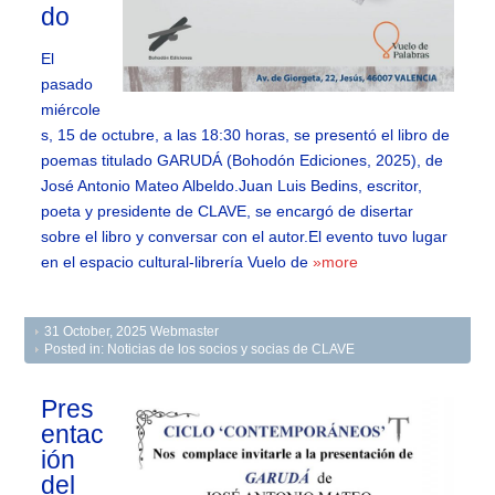
do
El
pasado
miércole
s, 15 de octubre, a las 18:30 horas, se presentó el libro de
poemas titulado GARUDÁ (Bohodón Ediciones, 2025), de
José Antonio Mateo Albeldo.Juan Luis Bedins, escritor,
poeta y presidente de CLAVE, se encargó de disertar
sobre el libro y conversar con el autor.El evento tuvo lugar
en el espacio cultural-librería Vuelo de
»more
31 October, 2025
Webmaster
Posted in:
Noticias de los socios y socias de CLAVE
Pres
entac
ión
del