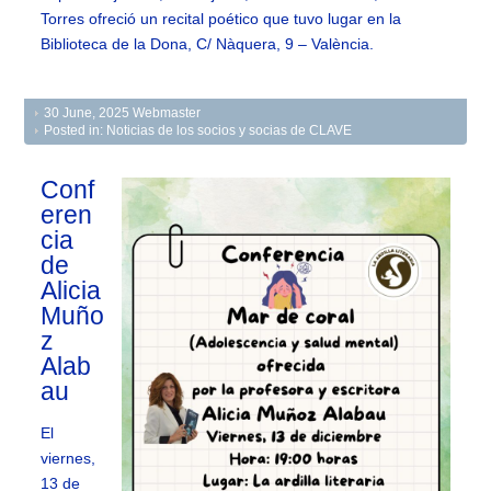
Torres ofreció un recital poético que tuvo lugar en la
Biblioteca de la Dona, C/ Nàquera, 9 – València.
30 June, 2025
Webmaster
Posted in:
Noticias de los socios y socias de CLAVE
Conf
eren
cia
de
Alicia
Muño
z
Alab
au
El
viernes,
13 de