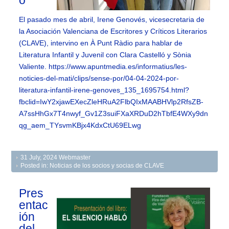
o
El pasado mes de abril, Irene Genovés, vicesecretaria de
la Asociación Valenciana de Escritores y Críticos Literarios
(CLAVE), intervino en À Punt Ràdio para hablar de
Literatura Infantil y Juvenil con Clara Castelló y Sònia
Valiente. https://www.apuntmedia.es/informatius/les-
noticies-del-mati/clips/sense-por/04-04-2024-por-
literatura-infantil-irene-genoves_135_1695754.html?
fbclid=IwY2xjawEXecZleHRuA2FlbQIxMAABHVlp2RfsZB-
A7ssHhGx7T4nwyf_Gv1Z3suiFXaXRDuD2hTbfE4WXy9dn
qg_aem_TYsvmKBjx4KdxCtU69ELwg
31 July, 2024
Webmaster
Posted in:
Noticias de los socios y socias de CLAVE
Pres
entac
ión
del