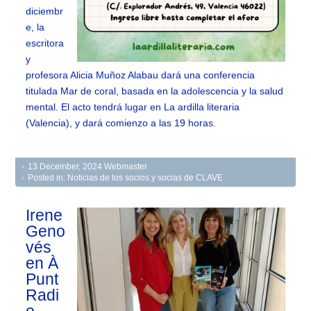
diciembr
e, la
escritora
y
profesora Alicia Muñoz Alabau dará una conferencia
titulada Mar de coral, basada en la adolescencia y la salud
mental. El acto tendrá lugar en La ardilla literaria
(Valencia), y dará comienzo a las 19 horas.
13 December, 2024
Webmaster
Posted in:
Noticias de los socios y socias de CLAVE
Irene
Geno
vés
en À
Punt
Radi