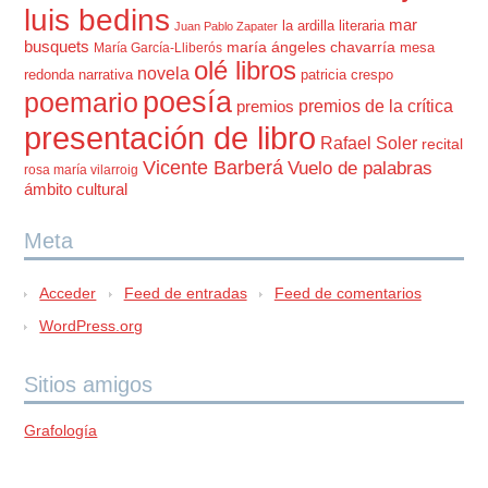
luis bedins
mar
la ardilla literaria
Juan Pablo Zapater
busquets
maría ángeles chavarría
mesa
María García-Lliberós
olé libros
novela
redonda
narrativa
patricia crespo
poesía
poemario
premios de la crítica
premios
presentación de libro
Rafael Soler
recital
Vicente Barberá
Vuelo de palabras
rosa maría vilarroig
ámbito cultural
Meta
Acceder
Feed de entradas
Feed de comentarios
WordPress.org
Sitios amigos
Grafología