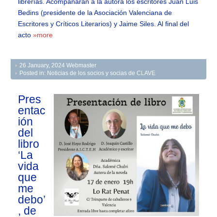
librerías. Acompañarán a la autora los escritores Juan Luis
Bedins (presidente de la Asociación Valenciana de
Escritores y Críticos Literarios) y Jaime Siles. Al final del
acto
»more
26 January, 2024
Webmaster
Posted in:
Noticias de los socios y socias de CLAVE
Pres
entac
ión
del
libro
‘La
vida
que
me
debo’
, de