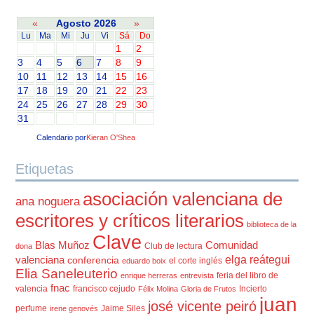
«
Agosto 2026
»
Lu
Ma
Mi
Ju
Vi
Sá
Do
1
2
3
4
5
6
7
8
9
10
11
12
13
14
15
16
17
18
19
20
21
22
23
24
25
26
27
28
29
30
31
Calendario por
Kieran O'Shea
Etiquetas
asociación valenciana de
ana noguera
escritores y críticos literarios
biblioteca de la
Clave
Blas Muñoz
Comunidad
Club de lectura
dona
elga reátegui
valenciana
conferencia
el corte inglés
eduardo boix
Elia Saneleuterio
feria del libro de
enrique herreras
entrevista
fnac
valencia
francisco cejudo
Incierto
Félix Molina
Gloria de Frutos
juan
josé vicente peiró
perfume
Jaime Siles
irene genovés