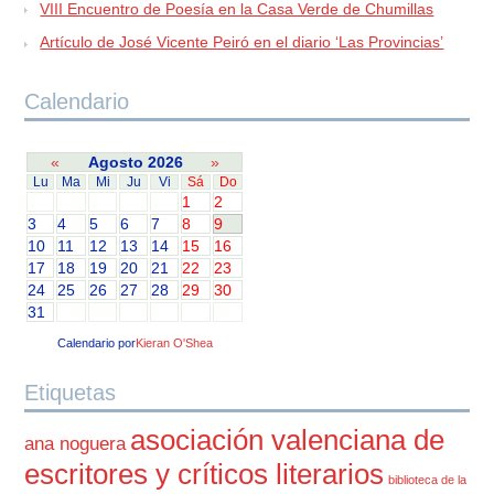
VIII Encuentro de Poesía en la Casa Verde de Chumillas
Artículo de José Vicente Peiró en el diario ‘Las Provincias’
Calendario
«
Agosto 2026
»
Lu
Ma
Mi
Ju
Vi
Sá
Do
1
2
3
4
5
6
7
8
9
10
11
12
13
14
15
16
17
18
19
20
21
22
23
24
25
26
27
28
29
30
31
Calendario por
Kieran O'Shea
Etiquetas
asociación valenciana de
ana noguera
escritores y críticos literarios
biblioteca de la