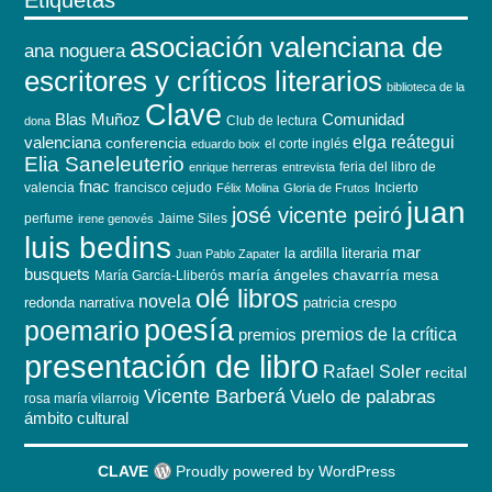
asociación valenciana de
ana noguera
escritores y críticos literarios
biblioteca de la
Clave
Blas Muñoz
Comunidad
Club de lectura
dona
elga reátegui
valenciana
conferencia
el corte inglés
eduardo boix
Elia Saneleuterio
feria del libro de
enrique herreras
entrevista
fnac
valencia
francisco cejudo
Incierto
Félix Molina
Gloria de Frutos
juan
josé vicente peiró
perfume
Jaime Siles
irene genovés
luis bedins
mar
la ardilla literaria
Juan Pablo Zapater
busquets
maría ángeles chavarría
mesa
María García-Lliberós
olé libros
novela
redonda
narrativa
patricia crespo
poesía
poemario
premios de la crítica
premios
presentación de libro
Rafael Soler
recital
Vicente Barberá
Vuelo de palabras
rosa maría vilarroig
ámbito cultural
CLAVE
Proudly powered by WordPress