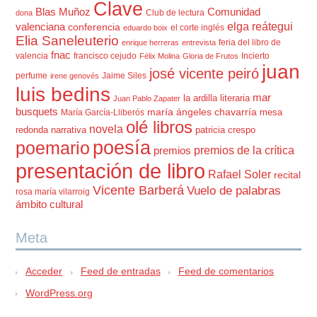
Clave
Blas Muñoz
Comunidad
Club de lectura
dona
elga reátegui
valenciana
conferencia
el corte inglés
eduardo boix
Elia Saneleuterio
feria del libro de
enrique herreras
entrevista
fnac
valencia
francisco cejudo
Incierto
Félix Molina
Gloria de Frutos
juan
josé vicente peiró
perfume
Jaime Siles
irene genovés
luis bedins
mar
la ardilla literaria
Juan Pablo Zapater
busquets
maría ángeles chavarría
mesa
María García-Lliberós
olé libros
novela
redonda
narrativa
patricia crespo
poesía
poemario
premios de la crítica
premios
presentación de libro
Rafael Soler
recital
Vicente Barberá
Vuelo de palabras
rosa maría vilarroig
ámbito cultural
Meta
Acceder
Feed de entradas
Feed de comentarios
WordPress.org