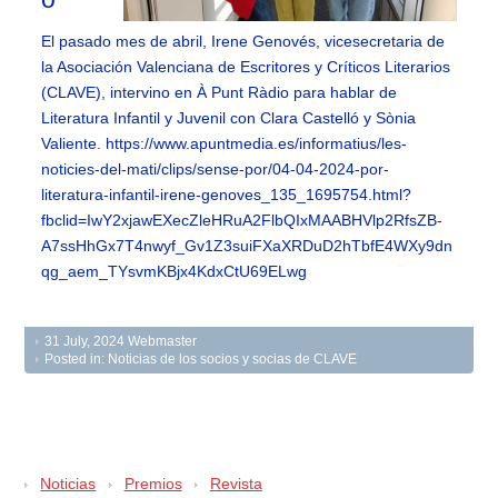
El pasado mes de abril, Irene Genovés, vicesecretaria de
la Asociación Valenciana de Escritores y Críticos Literarios
(CLAVE), intervino en À Punt Ràdio para hablar de
Literatura Infantil y Juvenil con Clara Castelló y Sònia
Valiente. https://www.apuntmedia.es/informatius/les-
noticies-del-mati/clips/sense-por/04-04-2024-por-
literatura-infantil-irene-genoves_135_1695754.html?
fbclid=IwY2xjawEXecZleHRuA2FlbQIxMAABHVlp2RfsZB-
A7ssHhGx7T4nwyf_Gv1Z3suiFXaXRDuD2hTbfE4WXy9dn
qg_aem_TYsvmKBjx4KdxCtU69ELwg
31 July, 2024
Webmaster
Posted in:
Noticias de los socios y socias de CLAVE
Noticias
Premios
Revista