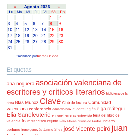
«
Agosto 2026
»
Lu
Ma
Mi
Ju
Vi
Sá
Do
1
2
3
4
5
6
7
8
9
10
11
12
13
14
15
16
17
18
19
20
21
22
23
24
25
26
27
28
29
30
31
Calendario por
Kieran O'Shea
Etiquetas
asociación valenciana de
ana noguera
escritores y críticos literarios
biblioteca de la
Clave
Blas Muñoz
Comunidad
Club de lectura
dona
elga reátegui
valenciana
conferencia
el corte inglés
eduardo boix
Elia Saneleuterio
feria del libro de
enrique herreras
entrevista
fnac
valencia
francisco cejudo
Incierto
Félix Molina
Gloria de Frutos
juan
josé vicente peiró
perfume
Jaime Siles
irene genovés