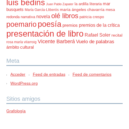
luis bedins
mar
la ardilla literaria
Juan Pablo Zapater
busquets
maría ángeles chavarría
mesa
María García-Lliberós
olé libros
novela
redonda
narrativa
patricia crespo
poesía
poemario
premios de la crítica
premios
presentación de libro
Rafael Soler
recital
Vicente Barberá
Vuelo de palabras
rosa maría vilarroig
ámbito cultural
Meta
Acceder
Feed de entradas
Feed de comentarios
WordPress.org
Sitios amigos
Grafología