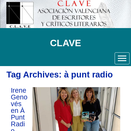
CLAVE
Tag Archives: à punt radio
Irene
Geno
vés
en À
Punt
Radi
o