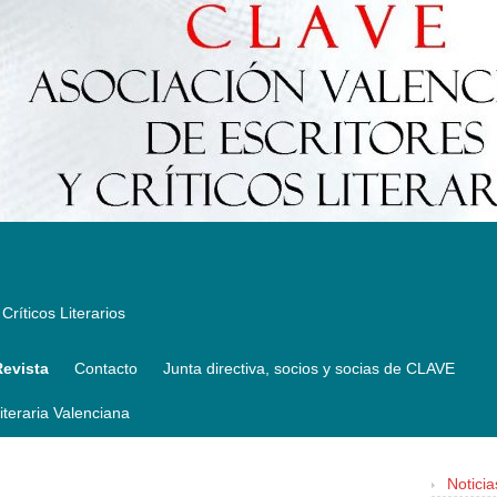
Críticos Literarios
Revista
Contacto
Junta directiva, socios y socias de CLAVE
Literaria Valenciana
Noticia