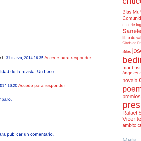
críti
Blas Mu
Comunid
el corte in
Sanele
libro de va
Gloria de F
jos
Siles
ot
Accede para responder
bedi
31 marzo, 2014 16:35
mar bus
idad de la revista. Un beso.
ángeles 
novela
Accede para responder
2014 16:20
poem
premios 
mparo.
pres
Rafael 
Vicent
ámbito cu
ra publicar un comentario.
Meta