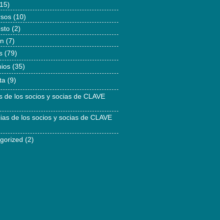
15)
rsos
(10)
esto
(2)
ón
(7)
s
(79)
ios
(35)
ta
(9)
as de los socios y socias de CLAVE
cias de los socios y socias de CLAVE
gorized
(2)