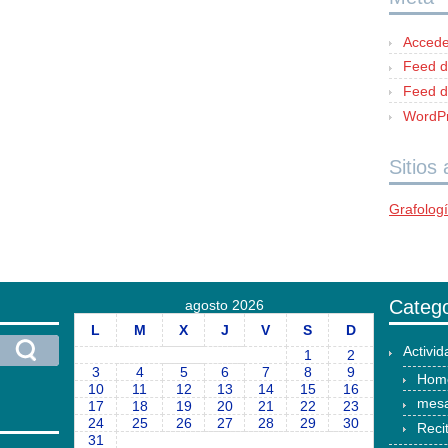
Accede
Feed d
Feed d
WordPr
Sitios
Grafolog
Catego
agosto 2026
L
M
X
J
V
S
D
Activi
1
2
3
4
5
6
7
8
9
Hom
10
11
12
13
14
15
16
mesa
17
18
19
20
21
22
23
24
25
26
27
28
29
30
Reci
31