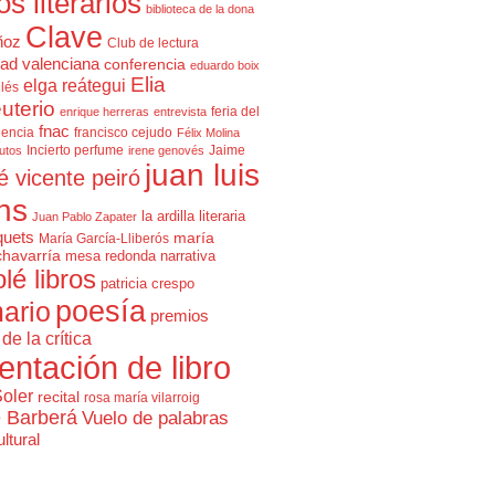
cos literarios
biblioteca de la dona
Clave
ñoz
Club de lectura
ad valenciana
conferencia
eduardo boix
Elia
elga reátegui
glés
uterio
feria del
enrique herreras
entrevista
fnac
lencia
francisco cejudo
Félix Molina
Incierto perfume
Jaime
rutos
irene genovés
juan luis
é vicente peiró
ns
la ardilla literaria
Juan Pablo Zapater
quets
maría
María García-Lliberós
chavarría
mesa redonda
narrativa
olé libros
patricia crespo
poesía
ario
premios
de la crítica
entación de libro
Soler
recital
rosa maría vilarroig
e Barberá
Vuelo de palabras
ltural