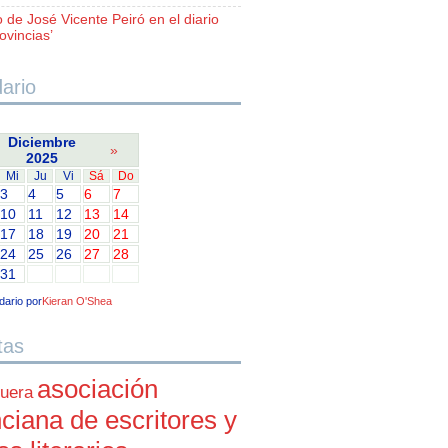
o de José Vicente Peiró en el diario
ovincias’
ario
Diciembre
»
2025
Mi
Ju
Vi
Sá
Do
3
4
5
6
7
10
11
12
13
14
17
18
19
20
21
24
25
26
27
28
31
dario por
Kieran O'Shea
tas
asociación
uera
ciana de escritores y