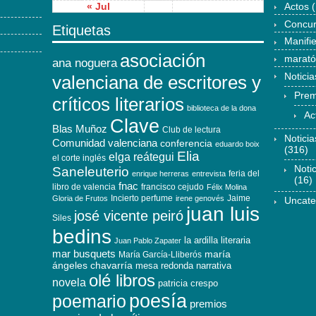
« Jul
Actos
(
Concu
Etiquetas
Manifi
asociación
marat
ana noguera
Noticia
valenciana de escritores y
Prem
críticos literarios
biblioteca de la dona
Ac
Clave
Blas Muñoz
Club de lectura
Notici
Comunidad valenciana
conferencia
eduardo boix
(316)
Elia
elga reátegui
el corte inglés
Noti
Saneleuterio
feria del
enrique herreras
entrevista
(16)
fnac
libro de valencia
francisco cejudo
Félix Molina
Incierto perfume
Jaime
Gloria de Frutos
irene genovés
Uncate
juan luis
josé vicente peiró
Siles
bedins
la ardilla literaria
Juan Pablo Zapater
mar busquets
maría
María García-Lliberós
ángeles chavarría
mesa redonda
narrativa
olé libros
novela
patricia crespo
poesía
poemario
premios