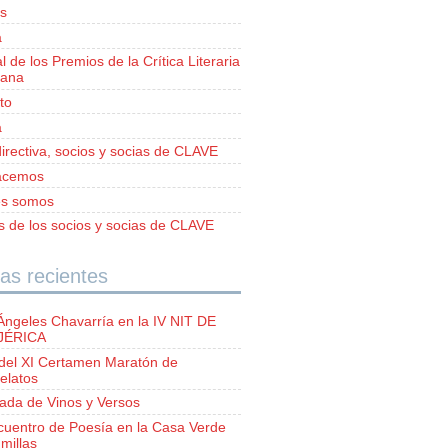
s
a
al de los Premios de la Crítica Literaria
iana
to
a
irectiva, socios y socias de CLAVE
acemos
es somos
as de los socios y socias de CLAVE
as recientes
Ángeles Chavarría en la IV NIT DE
 JÉRICA
del XI Certamen Maratón de
elatos
lada de Vinos y Versos
ncuentro de Poesía en la Casa Verde
millas