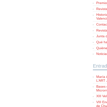
Premio
Revist
Histori
Valenc
Contac
Revist
Junta d
Qué h
:
Quién
Notici
Entrad
María 
L’ART
Bases 
Microrr
XIII Ve
VIII E
de Chu