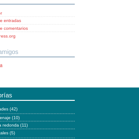
r
e entradas
e comentarios
ess.org
 amigos
ía
rías
dades
(42)
enaje
(10)
 redonda
(11)
tales
(5)