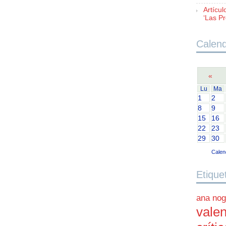
Artícul
‘Las Pr
Calend
«
Lu
Ma
1
2
8
9
15
16
22
23
29
30
Calen
Etique
ana nog
valen