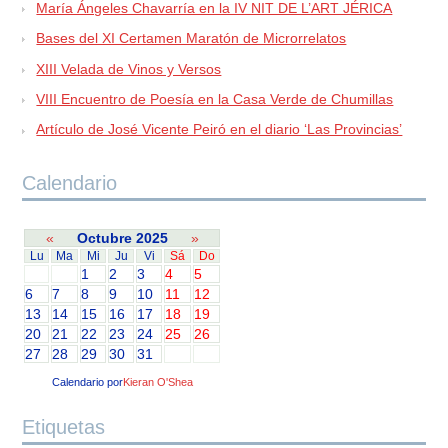
María Ángeles Chavarría en la IV NIT DE L’ART JÉRICA
Bases del XI Certamen Maratón de Microrrelatos
XIII Velada de Vinos y Versos
VIII Encuentro de Poesía en la Casa Verde de Chumillas
Artículo de José Vicente Peiró en el diario ‘Las Provincias’
Calendario
«
Octubre 2025
»
Lu
Ma
Mi
Ju
Vi
Sá
Do
1
2
3
4
5
6
7
8
9
10
11
12
13
14
15
16
17
18
19
20
21
22
23
24
25
26
27
28
29
30
31
Calendario por
Kieran O'Shea
Etiquetas