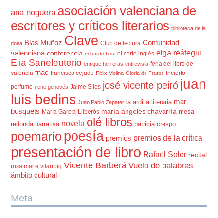
asociación valenciana de
ana noguera
escritores y críticos literarios
biblioteca de la
Clave
Blas Muñoz
Comunidad
Club de lectura
dona
elga reátegui
valenciana
conferencia
el corte inglés
eduardo boix
Elia Saneleuterio
feria del libro de
enrique herreras
entrevista
fnac
valencia
francisco cejudo
Incierto
Félix Molina
Gloria de Frutos
juan
josé vicente peiró
perfume
Jaime Siles
irene genovés
luis bedins
mar
la ardilla literaria
Juan Pablo Zapater
busquets
maría ángeles chavarría
mesa
María García-Lliberós
olé libros
novela
redonda
narrativa
patricia crespo
poesía
poemario
premios de la crítica
premios
presentación de libro
Rafael Soler
recital
Vicente Barberá
Vuelo de palabras
rosa maría vilarroig
ámbito cultural
Meta