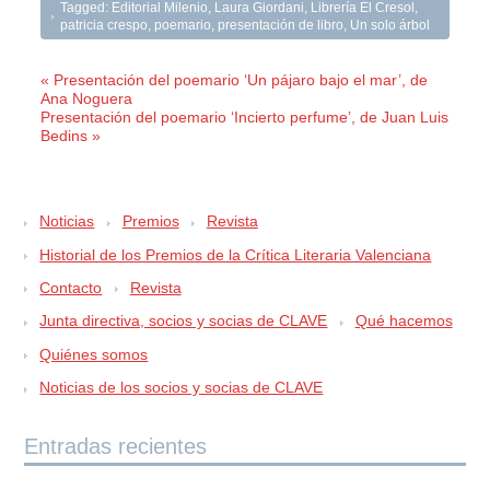
Tagged:
Editorial Milenio
,
Laura Giordani
,
Librería El Cresol
,
patricia crespo
,
poemario
,
presentación de libro
,
Un solo árbol
« Presentación del poemario ‘Un pájaro bajo el mar’, de
Ana Noguera
Presentación del poemario ‘Incierto perfume’, de Juan Luis
Bedins »
Noticias
Premios
Revista
Historial de los Premios de la Crítica Literaria Valenciana
Contacto
Revista
Junta directiva, socios y socias de CLAVE
Qué hacemos
Quiénes somos
Noticias de los socios y socias de CLAVE
Entradas recientes