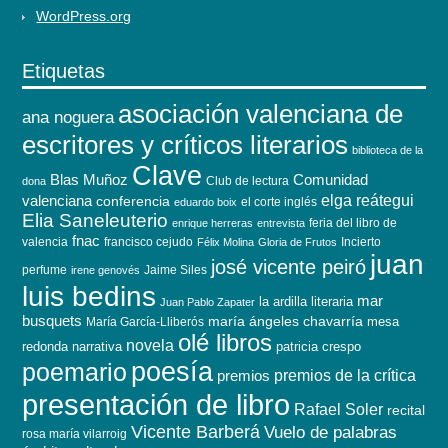
WordPress.org
Etiquetas
asociación valenciana de
ana noguera
escritores y críticos literarios
biblioteca de la
Clave
Blas Muñoz
Comunidad
Club de lectura
dona
elga reátegui
valenciana
conferencia
el corte inglés
eduardo boix
Elia Saneleuterio
feria del libro de
enrique herreras
entrevista
fnac
valencia
francisco cejudo
Incierto
Félix Molina
Gloria de Frutos
juan
josé vicente peiró
perfume
Jaime Siles
irene genovés
luis bedins
mar
la ardilla literaria
Juan Pablo Zapater
busquets
maría ángeles chavarría
mesa
María García-Lliberós
olé libros
novela
redonda
narrativa
patricia crespo
poesía
poemario
premios de la crítica
premios
presentación de libro
Rafael Soler
recital
Vicente Barberá
Vuelo de palabras
rosa maría vilarroig