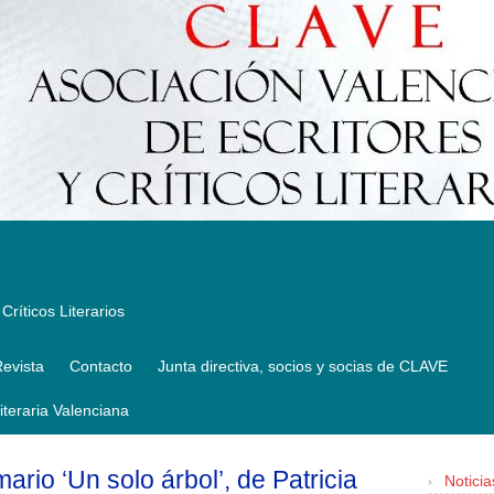
Críticos Literarios
evista
Contacto
Junta directiva, socios y socias de CLAVE
Literaria Valenciana
rio ‘Un solo árbol’, de Patricia
Noticia