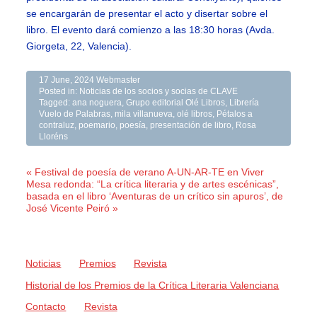
se encargarán de presentar el acto y disertar sobre el
libro. El evento dará comienzo a las 18:30 horas (Avda.
Giorgeta, 22, Valencia).
17 June, 2024
Webmaster
Posted in:
Noticias de los socios y socias de CLAVE
Tagged:
ana noguera
,
Grupo editorial Olé Libros
,
Librería
Vuelo de Palabras
,
mila villanueva
,
olé libros
,
Pétalos a
contraluz
,
poemario
,
poesía
,
presentación de libro
,
Rosa
Lloréns
« Festival de poesía de verano A-UN-AR-TE en Viver
Mesa redonda: “La crítica literaria y de artes escénicas”,
basada en el libro ‘Aventuras de un crítico sin apuros’, de
José Vicente Peiró »
Noticias
Premios
Revista
Historial de los Premios de la Crítica Literaria Valenciana
Contacto
Revista