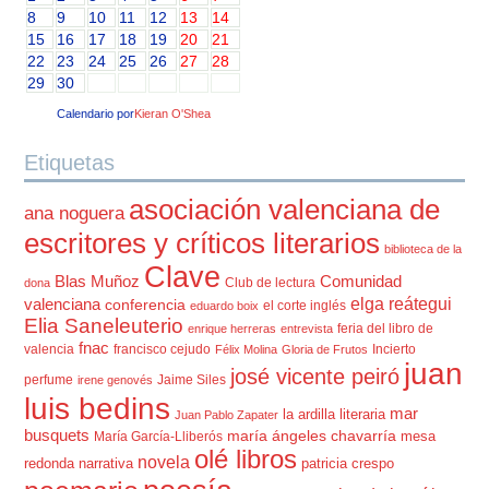
8
9
10
11
12
13
14
15
16
17
18
19
20
21
22
23
24
25
26
27
28
29
30
Calendario por
Kieran O'Shea
Etiquetas
asociación valenciana de
ana noguera
escritores y críticos literarios
biblioteca de la
Clave
Blas Muñoz
Comunidad
Club de lectura
dona
elga reátegui
valenciana
conferencia
el corte inglés
eduardo boix
Elia Saneleuterio
feria del libro de
enrique herreras
entrevista
fnac
valencia
francisco cejudo
Incierto
Félix Molina
Gloria de Frutos
juan
josé vicente peiró
perfume
Jaime Siles
irene genovés
luis bedins
mar
la ardilla literaria
Juan Pablo Zapater
busquets
maría ángeles chavarría
mesa
María García-Lliberós
olé libros
novela
redonda
narrativa
patricia crespo