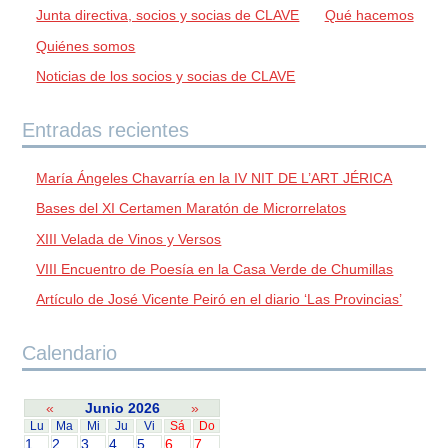
Junta directiva, socios y socias de CLAVE
Qué hacemos
Quiénes somos
Noticias de los socios y socias de CLAVE
Entradas recientes
María Ángeles Chavarría en la IV NIT DE L’ART JÉRICA
Bases del XI Certamen Maratón de Microrrelatos
XIII Velada de Vinos y Versos
VIII Encuentro de Poesía en la Casa Verde de Chumillas
Artículo de José Vicente Peiró en el diario ‘Las Provincias’
Calendario
«
Junio 2026
»
Lu
Ma
Mi
Ju
Vi
Sá
Do
1
2
3
4
5
6
7