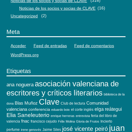
Noticias de los socios y socias de CLAVE
(316)
Noticias de los socios y socias de CLAVE
(16)
Uncategorized
(2)
Meta
Acceder
Feed de entradas
Feed de comentarios
WordPress.org
Etiquetas
asociación valenciana de
ana noguera
escritores y críticos literarios
biblioteca de la
Clave
Blas Muñoz
Comunidad
Club de lectura
dona
elga reátegui
valenciana
conferencia
el corte inglés
eduardo boix
Elia Saneleuterio
feria del libro de
enrique herreras
entrevista
fnac
valencia
francisco cejudo
Incierto
Félix Molina
Gloria de Frutos
juan
josé vicente peiró
perfume
Jaime Siles
irene genovés