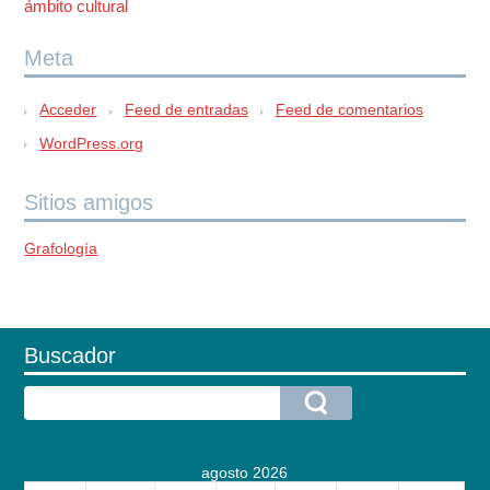
ámbito cultural
Meta
Acceder
Feed de entradas
Feed de comentarios
WordPress.org
Sitios amigos
Grafología
Buscador
agosto 2026