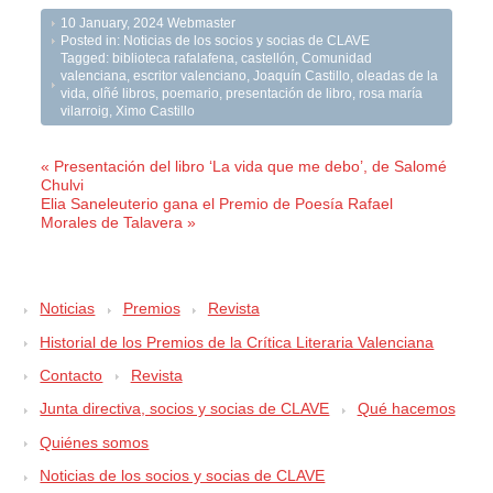
10 January, 2024
Webmaster
Posted in:
Noticias de los socios y socias de CLAVE
Tagged:
biblioteca rafalafena
,
castellón
,
Comunidad
valenciana
,
escritor valenciano
,
Joaquín Castillo
,
oleadas de la
vida
,
olñé libros
,
poemario
,
presentación de libro
,
rosa maría
vilarroig
,
Ximo Castillo
« Presentación del libro ‘La vida que me debo’, de Salomé
Chulvi
Elia Saneleuterio gana el Premio de Poesía Rafael
Morales de Talavera »
Noticias
Premios
Revista
Historial de los Premios de la Crítica Literaria Valenciana
Contacto
Revista
Junta directiva, socios y socias de CLAVE
Qué hacemos
Quiénes somos
Noticias de los socios y socias de CLAVE