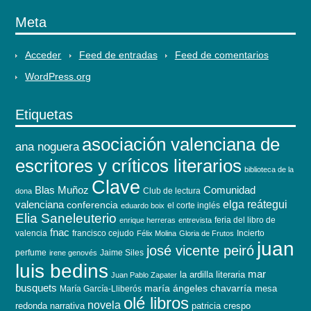
Meta
Acceder
Feed de entradas
Feed de comentarios
WordPress.org
Etiquetas
asociación valenciana de
ana noguera
escritores y críticos literarios
biblioteca de la
Clave
Blas Muñoz
Comunidad
Club de lectura
dona
elga reátegui
valenciana
conferencia
el corte inglés
eduardo boix
Elia Saneleuterio
feria del libro de
enrique herreras
entrevista
fnac
valencia
francisco cejudo
Incierto
Félix Molina
Gloria de Frutos
juan
josé vicente peiró
perfume
Jaime Siles
irene genovés
luis bedins
mar
la ardilla literaria
Juan Pablo Zapater
busquets
maría ángeles chavarría
mesa
María García-Lliberós
olé libros
novela
redonda
narrativa
patricia crespo