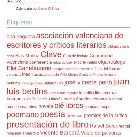
29
30
Calendario por
Kieran O'Shea
Etiquetas
asociación valenciana de
ana noguera
escritores y críticos literarios
biblioteca de la
Clave
Blas Muñoz
Comunidad
Club de lectura
dona
elga reátegui
valenciana
conferencia
el corte inglés
eduardo boix
Elia Saneleuterio
feria del libro de
enrique herreras
entrevista
fnac
valencia
francisco cejudo
Incierto
Félix Molina
Gloria de Frutos
juan
josé vicente peiró
perfume
Jaime Siles
irene genovés
luis bedins
mar
la ardilla literaria
Juan Pablo Zapater
busquets
maría ángeles chavarría
mesa
María García-Lliberós
olé libros
novela
redonda
narrativa
patricia crespo
poesía
poemario
premios de la crítica
premios
presentación de libro
Rafael Soler
recital
Vicente Barberá
Vuelo de palabras
rosa maría vilarroig