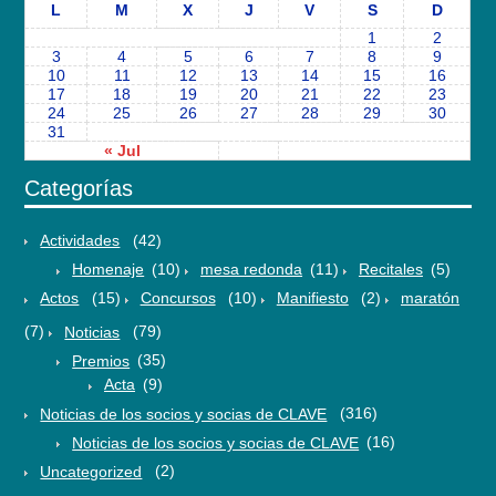
L
M
X
J
V
S
D
1
2
3
4
5
6
7
8
9
10
11
12
13
14
15
16
17
18
19
20
21
22
23
24
25
26
27
28
29
30
31
« Jul
Categorías
Actividades
(42)
Homenaje
(10)
mesa redonda
(11)
Recitales
(5)
Actos
(15)
Concursos
(10)
Manifiesto
(2)
maratón
(7)
Noticias
(79)
Premios
(35)
Acta
(9)
Noticias de los socios y socias de CLAVE
(316)
Noticias de los socios y socias de CLAVE
(16)
Uncategorized
(2)