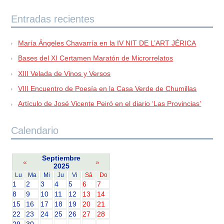
Entradas recientes
María Ángeles Chavarría en la IV NIT DE L’ART JÉRICA
Bases del XI Certamen Maratón de Microrrelatos
XIII Velada de Vinos y Versos
VIII Encuentro de Poesía en la Casa Verde de Chumillas
Artículo de José Vicente Peiró en el diario ‘Las Provincias’
Calendario
Septiembre
«
»
2025
Lu
Ma
Mi
Ju
Vi
Sá
Do
1
2
3
4
5
6
7
8
9
10
11
12
13
14
15
16
17
18
19
20
21
22
23
24
25
26
27
28